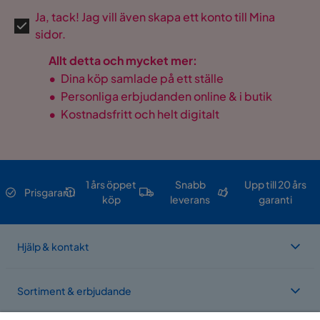
Ja, tack! Jag vill även skapa ett konto till Mina
sidor.
Allt detta och mycket mer:
•
Dina köp samlade på ett ställe
•
Personliga erbjudanden online & i butik
•
Kostnadsfritt och helt digitalt
1 års öppet
Snabb
Upp till 20 års
Prisgaranti
köp
leverans
garanti
Hjälp & kontakt
Sortiment & erbjudande