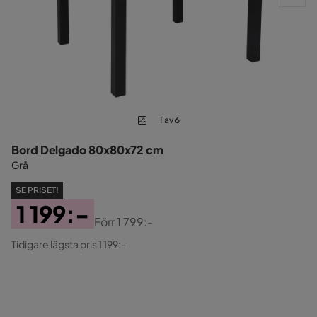
1 av 6
Bord Delgado 80x80x72 cm
Grå
SE PRISET!
1 199:-
Förr
1 799:-
Pris
Original
Tidigare lägsta pris 1 199:-
Pris