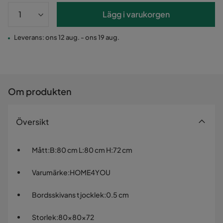
Lägg i varukorgen
Leverans: ons 12 aug. - ons 19 aug.
Om produkten
Översikt
Mått
:
B:80 cm L:80 cm H:72 cm
Varumärke
:
HOME4YOU
Bordsskivans tjocklek
:
0.5 cm
Storlek
:
80x80x72