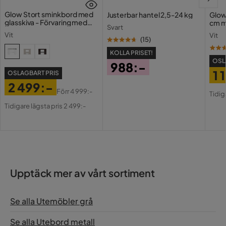
Glow Stort sminkbord med
Justerbar hantel 2,5-24 kg
Glow
glasskiva - Förvaring med
cm m
Svart
lådor och fack 120 cm
Holl
Vit
Vit
USB-
(
15
)
KOLLA PRISET!
OSL
988:-
1 
OSLAGBART PRIS
Pris
2 499:-
Pri
Or
Förr
4 999:-
Tidig
Pris
Original
Pri
Tidigare lägsta pris 2 499:-
Pris
Upptäck mer av vårt sortiment
Se alla Utemöbler grå
Se alla Utebord metall