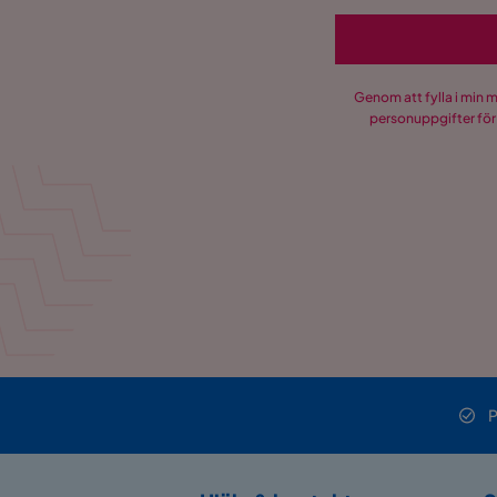
Genom att fylla i min 
personuppgifter för
P