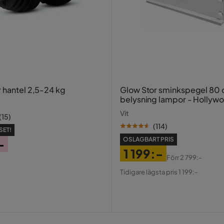
r hantel 2,5-24 kg
Glow Stor sminkspegel 80
belysning lampor - Hollyw
spegel med USB-charging
Vit
(
15
)
(
114
)
SET!
OSLAGBART PRIS
-
1 199:-
Förr
2 799:-
Pris
Original
Tidigare lägsta pris 1 199:-
Pris