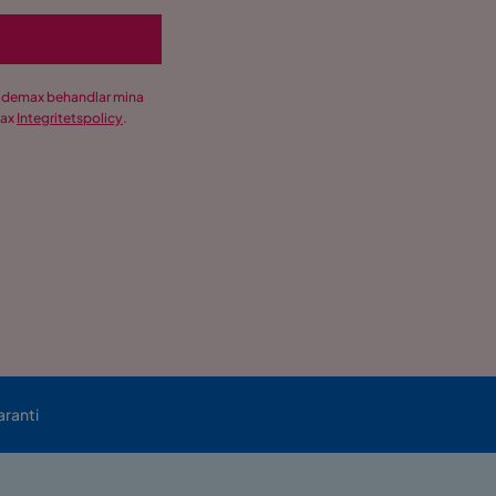
Trademax behandlar mina
max
Integritetspolicy
.
aranti