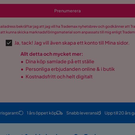
Prenumerera
mailadress bekräftar jag att jag vill ha Trademax nyhetsbrev och godkänner att 
 att kunna skicka marknadsföringsmaterial som anpassats till mig enligt Trade
Ja, tack! Jag vill även skapa ett konto till Mina sidor.
Allt detta och mycket mer:
•
Dina köp samlade på ett ställe
•
Personliga erbjudanden online & i butik
•
Kostnadsfritt och helt digitalt
risgaranti
1 års öppet köp
Snabb leverans
Upp till 20 års g