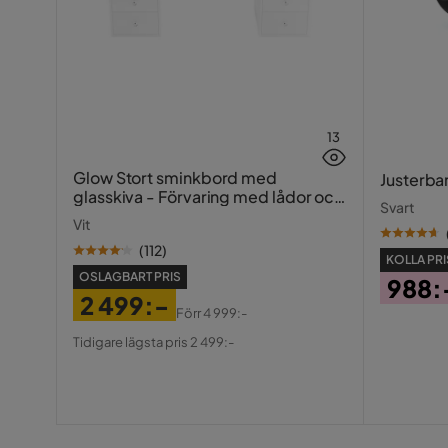
13
Glow Stort sminkbord med
Justerba
glasskiva - Förvaring med lådor och
Svart
fack 120 cm
Vit
(
112
)
KOLLA PRI
OSLAGBART PRIS
988:
2 499:-
Pris
Förr
4 999:-
Pris
Original
Tidigare lägsta pris 2 499:-
Pris