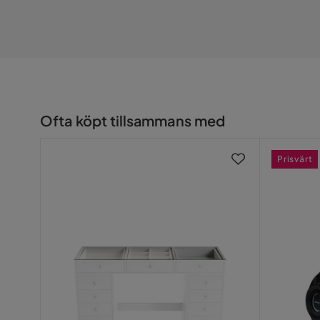
Bruk
Utomhus
Vikt
7.5 kg
Färg
Svart
Serie
Bormio
Ofta köpt tillsammans med
Prisvärt