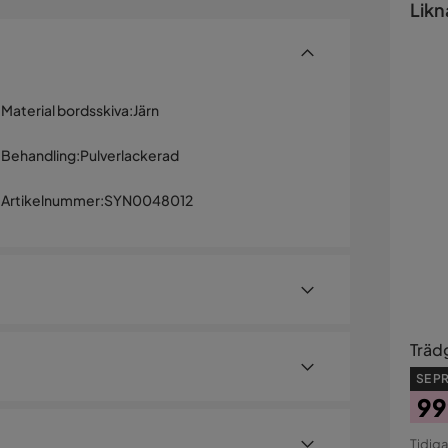
Likn
Material bordsskiva
:
Järn
Behandling
:
Pulverlackerad
Artikelnummer
:
SYN0048012
Träd
SE PR
99
Pri
Ori
Tidiga