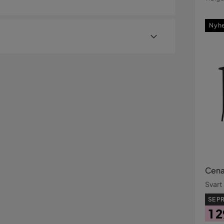
Pri
Nyh
er med hemleverans. Undantag är mindre varor
ostnad kan tillkomma baserat på produkternas
sställe.
illäggstjänster som exempelvis kvällsleverans och
er visas, kan vi tyvärr inte erbjuda dessa för ditt
erad
Cena
Svart
SE PR
1 