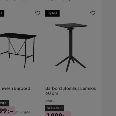
s
Pris
et
Nyhet
nwesh Barbord
Barbord utomhus Lemnos
60 cm
svart
ISET!
SE PRISET!
299:-
Förr
1 899:-
1 999:-