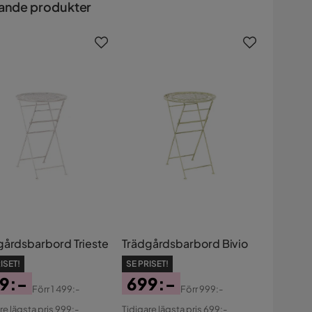
ande produkter
gårdsbarbord Trieste
Trädgårdsbarbord Bivio
ISET!
SE PRISET!
9:-
699:-
Förr
1 499:-
Förr
999:-
s
ginal
Pris
Original
re lägsta pris 999:-
Tidigare lägsta pris 699:-