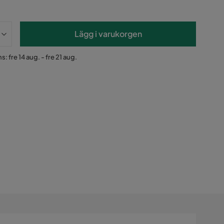
Lägg i varukorgen
: fre 14 aug. - fre 21 aug.