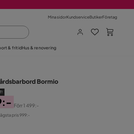
Mina sidor
Kundservice
Butiker
Företag
ort & fritid
Hus & renovering
årdsbarbord Bormio
T!
9:-
Förr
1 499:-
ginal
lägsta pris 999:-