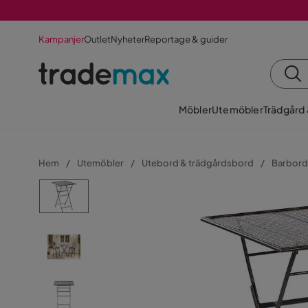
Kampanjer
Outlet
Nyheter
Reportage & guider
Möbler
Utemöbler
Trädgård
Hem
Utemöbler
Utebord & trädgårdsbord
Barbord