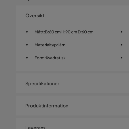
Översikt
Mått
:
B:60 cm H:90 cm D:60 cm
Materialtyp
:
Järn
Form
:
Kvadratisk
Specifikationer
Artikelnummer:
SYN0048012
Produktinformation
Storlek
Höjd
90 cm
Leverans