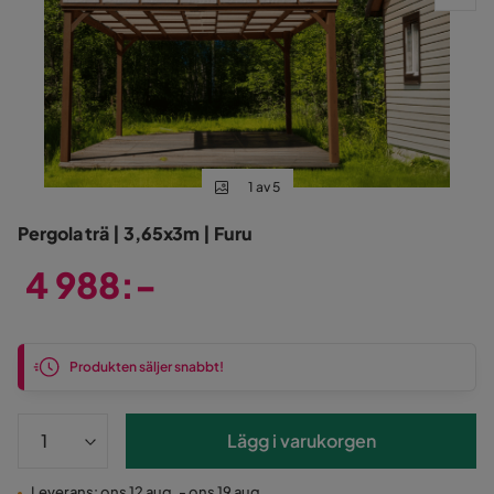
1 av 5
Pergola trä | 3,65x3m | Furu
4 988:-
Pris
Produkten säljer snabbt!
Lägg i varukorgen
Leverans: ons 12 aug. - ons 19 aug.