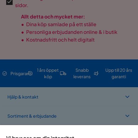
sidor.
Allt detta och mycket mer:
•
Dina köp samlade på ett ställe
•
Personliga erbjudanden online & i butik
•
Kostnadsfritt och helt digitalt
1 års öppet
Snabb
Upp till 20 års
Prisgaranti
köp
leverans
garanti
Hjälp & kontakt
Sortiment & erbjudande
Om Trademax