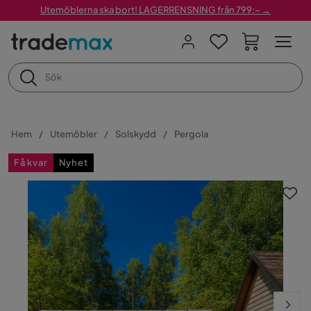
Utemöblerna ska bort! LAGERRENSNING från 799:– →
Hem
Utemöbler
Solskydd
Pergola
Få kvar
Nyhet