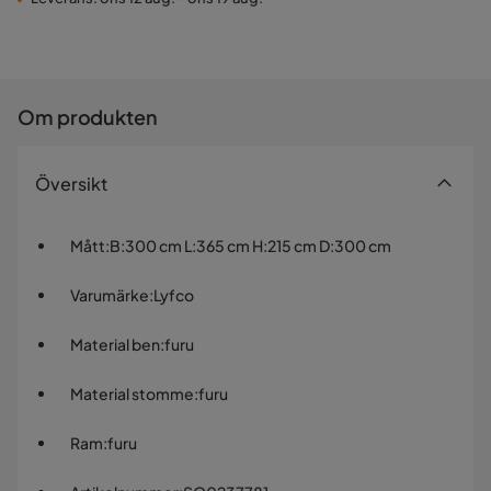
Om produkten
Översikt
Mått
:
B:300 cm L:365 cm H:215 cm D:300 cm
Varumärke
:
Lyfco
Material ben
:
furu
Material stomme
:
furu
Ram
:
furu