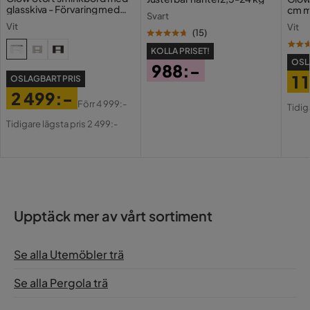
glasskiva - Förvaring med
cm m
Svart
lådor och fack 120 cm
Holl
Vit
Vit
USB-
(
15
)
KOLLA PRISET!
OSL
988:-
1 
OSLAGBART PRIS
Pris
2 499:-
Pri
Or
Förr
4 999:-
Tidig
Pris
Original
Pri
Tidigare lägsta pris 2 499:-
Pris
Upptäck mer av vårt sortiment
Se alla Utemöbler trä
Se alla Pergola trä