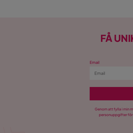
FÅ UNI
Email
Genom att fylla i min 
personuppgifter för