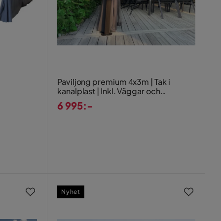
Paviljong premium 4x3m | Tak i
kanalplast | Inkl. Väggar och
myggnät
6 995:-
Pris
Nyhet