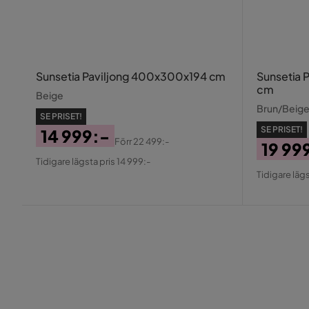
Sunsetia Paviljong 400x300x194 cm
Sunsetia 
cm
Beige
Brun/Beig
SE PRISET!
SE PRISET!
14 999:-
Förr
22 499:-
19 99
Pris
Original
Tidigare lägsta pris 14 999:-
Pris
Origin
Pris
Tidigare lägs
Pris