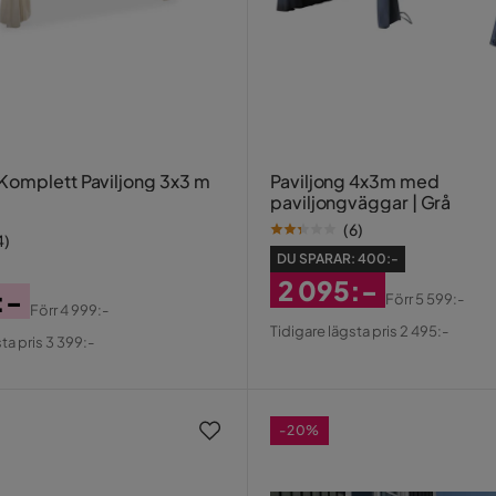
omplett Paviljong 3x3 m
Paviljong 4x3m med
paviljongväggar | Grå
(
6
)
4
)
DU SPARAR:
400:-
2 095:-
:-
Förr
5 599:-
Förr
4 999:-
Rabatterat
Original
al
Tidigare lägsta pris 2 495:-
ta pris 3 399:-
Pris
Pris
-20%