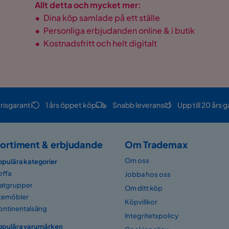
Allt detta och mycket mer:
•
Dina köp samlade på ett ställe
•
Personliga erbjudanden online & i butik
•
Kostnadsfritt och helt digitalt
risgaranti
1 års öppet köp
Snabb leverans
Upp till 20 års g
ortiment & erbjudande
Om Trademax
Om oss
opulära kategorier
offa
Jobba hos oss
atgrupper
Om ditt köp
temöbler
Köpvillkor
ontinentalsäng
Integritetspolicy
opulära varumärken