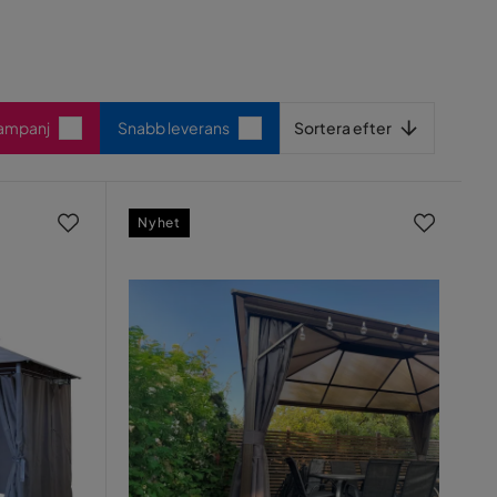
Sortera efter
Kampanj
Snabb leverans
Sortera efter
Nyhet