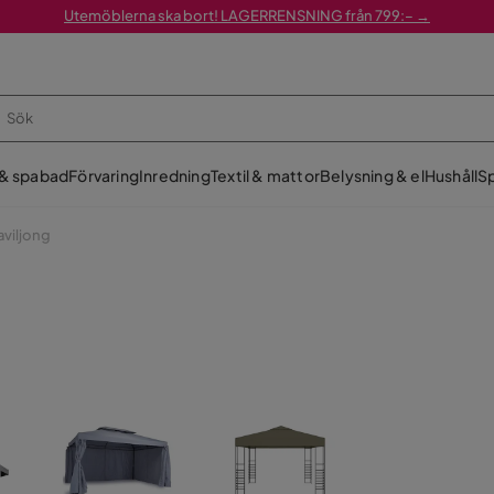
Utemöblerna ska bort! LAGERRENSNING från 799:– →
 & spabad
Förvaring
Inredning
Textil & mattor
Belysning & el
Hushåll
Sp
viljong