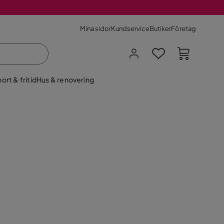
Mina sidor
Kundservice
Butiker
Företag
ort & fritid
Hus & renovering