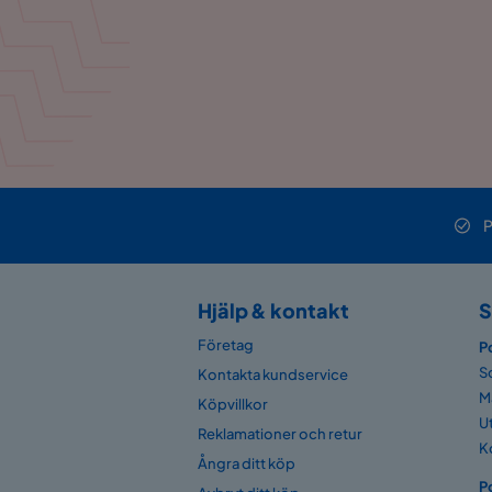
P
Hjälp & kontakt
S
Företag
P
S
Kontakta kundservice
M
Köpvillkor
U
Reklamationer och retur
K
Ångra ditt köp
P