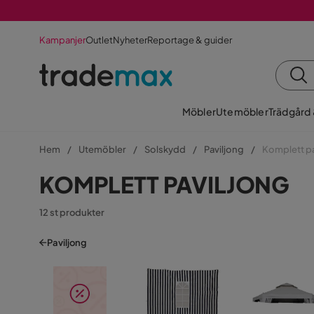
Kampanjer
Outlet
Nyheter
Reportage & guider
Möbler
Utemöbler
Trädgård
Hem
Utemöbler
Solskydd
Paviljong
Komplett pa
KOMPLETT PAVILJONG
12 st produkter
Paviljong