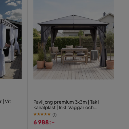
| Vit
Paviljong premium 3x3m | Tak i
kanalplast | Inkl. Väggar och
myggnät
(
1
)
6 988:-
Pris