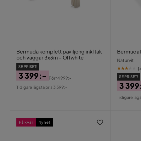
Bermuda komplett paviljong inkl tak
Bermuda K
och väggar 3x3m - Offwhite
Naturvit
SE PRISET!
(
3 399:-
SE PRISET!
Förr
4 999:-
Pris
Original
3 399
Tidigare lägsta pris 3 399:-
Pris
Pris
Origin
Tidigare lägs
Pris
Få kvar
Nyhet