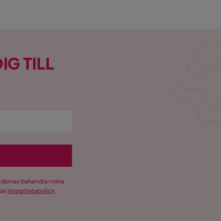
IG TILL
Trademax behandlar mina
max
Integritetspolicy
.