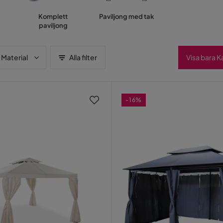
Komplett
Paviljong med tak
paviljong
Material
Alla filter
Visa bara 
-16%