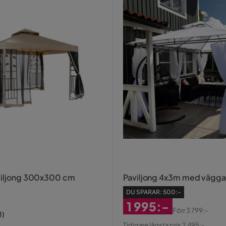
viljong 300x300 cm
Paviljong 4x3m med väggar 
DU SPARAR:
500:-
e
1 995:-
Förr
3 799:-
8
)
Rabatterat
Original
Tidigare lägsta pris 2 495:-