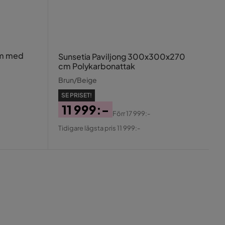
 m med
Sunsetia Paviljong 300x300x270
cm Polykarbonattak
Brun/Beige
SE PRISET!
11 999:-
Förr
17 999:-
Pris
Original
Tidigare lägsta pris 11 999:-
Pris