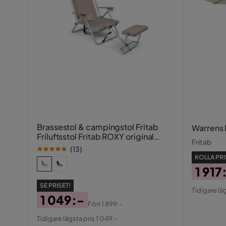
Brassestol & campingstol Fritab
Warrens 
Friluftsstol Fritab ROXY original
Fritab
Beige
(
13
)
KOLLA PRI
1 917
Pris
Origin
SE PRISET!
Tidigare läg
Pris
1 049:-
Förr
1 899:-
Pris
Original
Tidigare lägsta pris 1 049:-