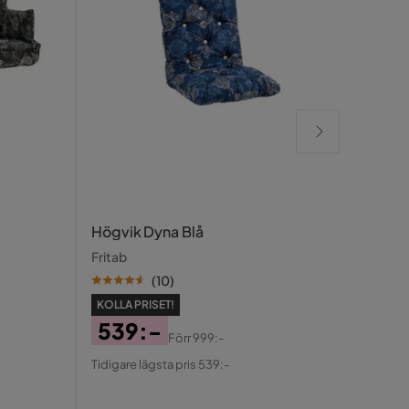
Bade
Högvik Dyna Blå
Bade
Fritab
Mari
(
10
)
KOLLA PRISET!
539:-
KOLLA
Förr
999:-
Pris
Original
70
Tidigare lägsta pris 539:-
Pris
Pris
Ori
Tidiga