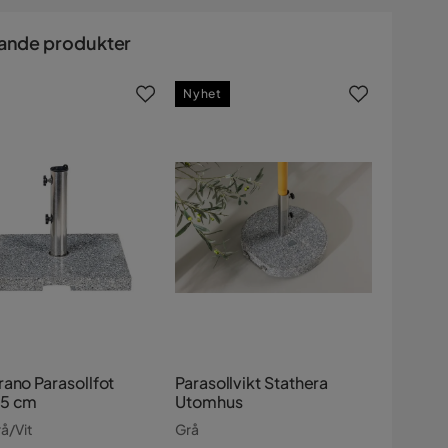
ande produkter
Nyhet
rano Parasollfot
Parasollvikt Stathera
5 cm
Utomhus
rå/Vit
Grå