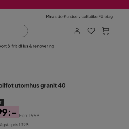
Mina sidor
Kundservice
Butiker
Företag
ort & fritid
Hus & renovering
ollfot utomhus granit 40
T!
99:-
Förr
1 999:-
ginal
lägsta pris 1 399:-