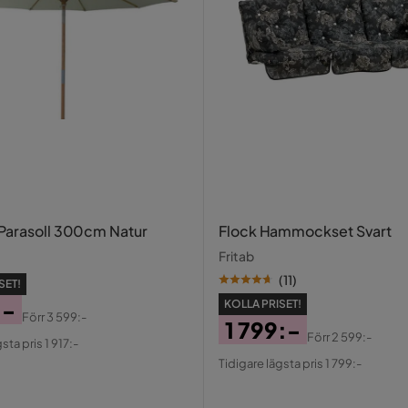
Parasoll 300cm Natur
Flock Hammockset Svart
Fritab
(
11
)
SET!
:-
KOLLA PRISET!
Förr
3 599:-
1 799:-
al
Förr
2 599:-
sta pris 1 917:-
Pris
Original
Tidigare lägsta pris 1 799:-
Pris