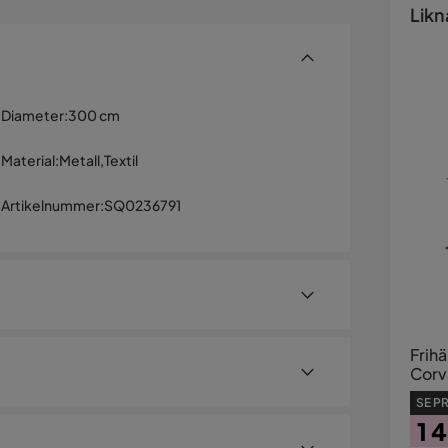
Likn
Diameter
:
300 cm
Material
:
Metall,Textil
Artikelnummer
:
SQ0236791
Frih
Corv
SE PR
rtyg 180 g/m². Parasollen har en stark och stabil
1 
ren är D45,5/D48 mm och det böjda röret D38