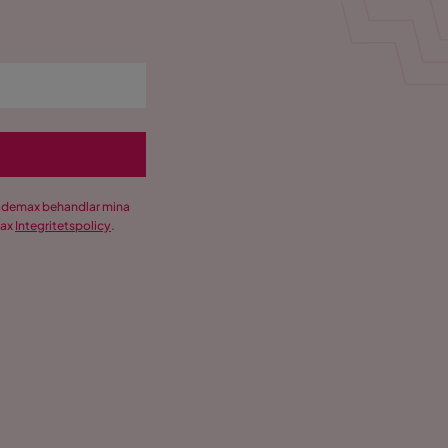
Trademax behandlar mina
max
Integritetspolicy
.