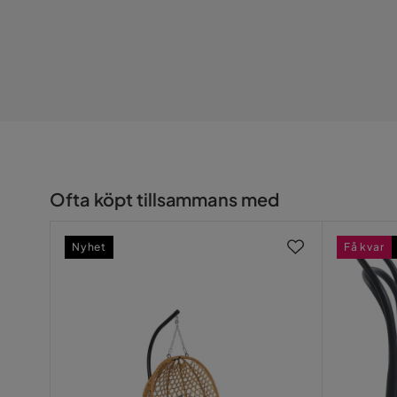
Färgnamn
beige
Montering krävs
Ja
Vikt
12.7 kg
Färg
Beige
Serie
Ofta köpt tillsammans med
Nyhet
Få kvar