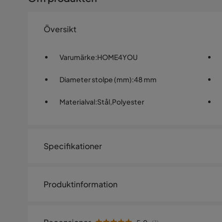
Översikt
Varumärke
:
HOME4YOU
Diameter stolpe (mm)
:
48 mm
Materialval
:
Stål,Polyester
Specifikationer
Artikelnummer:
SQ0236791
Produktinformation
Storlek
Parasoll MALTA D3 m, beige. Parasolltyget är av polyeste
Diameter
300 cm
stålstång med grå pulverlackering. Måtten på stångrö