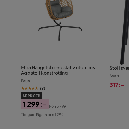
Etna Hängstol med stativ utomhus -
Stol i sv
Äggstol i konstrotting
Svart
Brun
317:-
(
9
)
Pris
SE PRISET!
1 299:-
Förr
3 799:-
Pris
Original
Tidigare lägsta pris 1 299:-
Pris