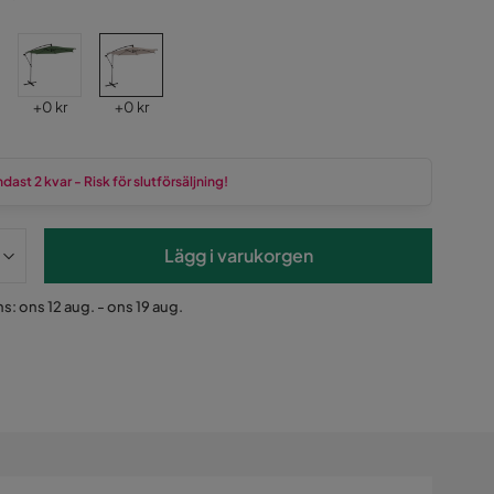
Pris
Pris
+
0 kr
+
0 kr
dast 2 kvar - Risk för slutförsäljning!
Lägg i varukorgen
s: ons 12 aug. - ons 19 aug.