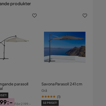
ande produkter
ängande parasoll
Savona Parasoll 241 cm
al
Grå
ISET!
(
1
)
499:-
SE PRISET!
Förr
2 199:-