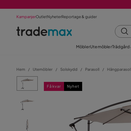
Kampanjer
Outlet
Nyheter
Reportage & guider
Möbler
Utemöbler
Trädgård
Hem
Utemöbler
Solskydd
Parasoll
Hängparasoll
Få kvar
Nyhet