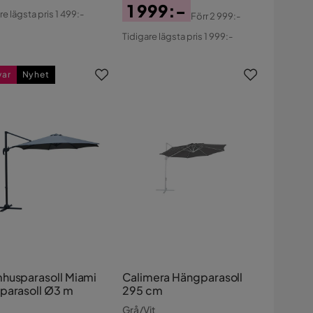
s
ginal
1 999:-
re lägsta pris 1 499:-
Förr
2 999:-
s
Pris
Original
Tidigare lägsta pris 1 999:-
Pris
var
Nyhet
husparasoll Miami
Calimera Hängparasoll
parasoll Ø3 m
295 cm
Grå/Vit