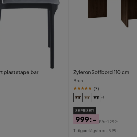
art plast stapelbar
Zyleron Soffbord 110 cm
Brun
(
7
)
+1
SE PRISET!
999:-
Förr
1 299:-
Pris
Original
Tidigare lägsta pris 999:-
Pris