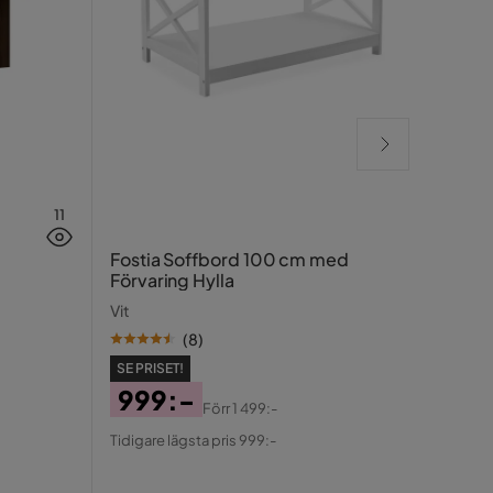
11
Agne
Fostia Soffbord 100 cm med
Smok
Förvaring Hylla
Smok
Vit
2 2
(
8
)
Pris
SE PRISET!
999:-
Förr
1 499:-
Pris
Original
Tidigare lägsta pris 999:-
Pris