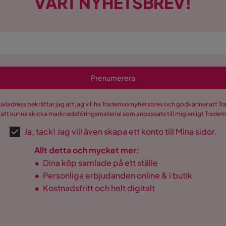
VÅRT NYHETSBREV!
Prenumerera
mailadress bekräftar jag att jag vill ha Trademax nyhetsbrev och godkänner att 
 att kunna skicka marknadsföringsmaterial som anpassats till mig enligt Trade
Ja, tack! Jag vill även skapa ett konto till Mina sidor.
Allt detta och mycket mer:
•
Dina köp samlade på ett ställe
•
Personliga erbjudanden online & i butik
•
Kostnadsfritt och helt digitalt