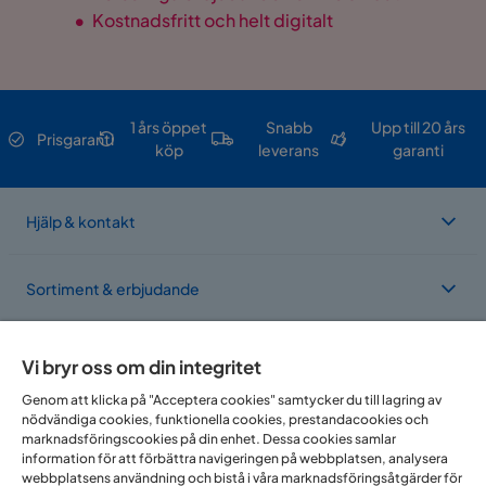
•
Kostnadsfritt och helt digitalt
1 års öppet
Snabb
Upp till 20 års
Prisgaranti
köp
leverans
garanti
Hjälp & kontakt
Sortiment & erbjudande
Om Trademax
Vi bryr oss om din integritet
Genom att klicka på "Acceptera cookies" samtycker du till lagring av
nödvändiga cookies, funktionella cookies, prestandacookies och
Vi finns i flera länder
marknadsföringscookies på din enhet. Dessa cookies samlar
information för att förbättra navigeringen på webbplatsen, analysera
webbplatsens användning och bistå i våra marknadsföringsåtgärder för