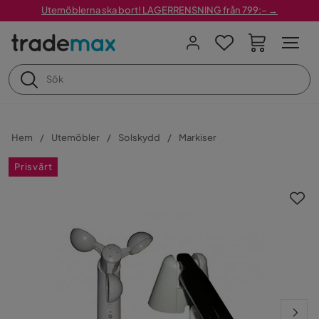
Utemöblerna ska bort! LAGERRENSNING från 799:– →
Hem
Utemöbler
Solskydd
Markiser
Prisvärt