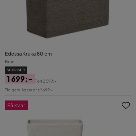
Edessa Kruka 80 cm
Brun
SE PRISET!
1 699:-
Förr
2 599:-
Pris
Original
Tidigare lägsta pris 1 699:-
Pris
Få kvar