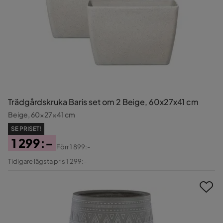
Trädgårdskruka Baris set om 2 Beige, 60x27x41 cm
Beige, 60x27x41 cm
SE PRISET!
1 299:-
Förr
1 899:-
Pris
Original
Tidigare lägsta pris 1 299:-
Pris