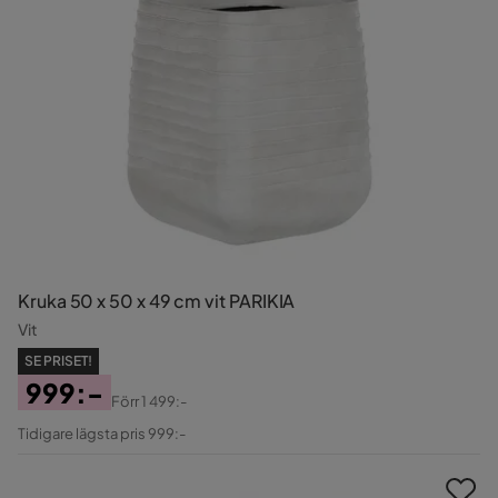
Kruka 50 x 50 x 49 cm vit PARIKIA
Vit
SE PRISET!
999:-
Förr
1 499:-
Pris
Original
Tidigare lägsta pris 999:-
Pris