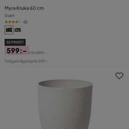
Myra Kruka 60 cm
Svart
(
1
)
SE PRISET!
599:-
Förr
899:-
Pris
Original
Tidigare lägsta pris 599:-
Pris