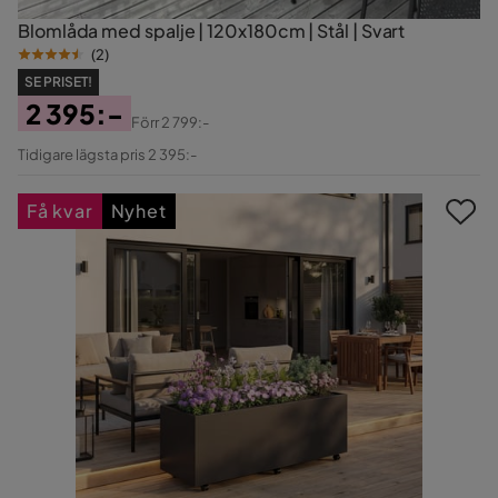
Blomlåda med spalje | 120x180cm | Stål | Svart
(
2
)
SE PRISET!
2 395:-
Förr
2 799:-
Pris
Original
Tidigare lägsta pris 2 395:-
Pris
Få kvar
Nyhet