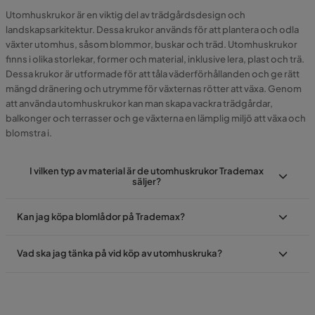
Utomhuskrukor är en viktig del av trädgårdsdesign och
landskapsarkitektur. Dessa krukor används för att plantera och odla
växter utomhus, såsom blommor, buskar och träd. Utomhuskrukor
finns i olika storlekar, former och material, inklusive lera, plast och trä.
Dessa krukor är utformade för att tåla väderförhållanden och ge rätt
mängd dränering och utrymme för växternas rötter att växa. Genom
att använda utomhuskrukor kan man skapa vackra trädgårdar,
balkonger och terrasser och ge växterna en lämplig miljö att växa och
blomstra i.
I vilken typ av material är de utomhuskrukor Trademax
säljer?
Kan jag köpa blomlådor på Trademax?
Vad ska jag tänka på vid köp av utomhuskruka?