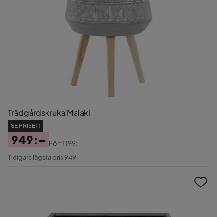
Trädgårdskruka Malaki
SE PRISET!
949:-
Förr
1 199:-
Pris
Original
Tidigare lägsta pris 949:-
Pris