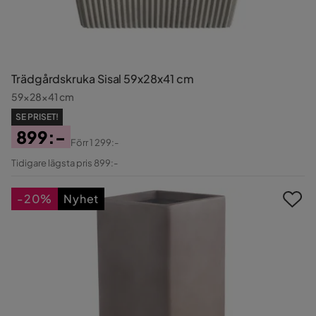
Trädgårdskruka Sisal 59x28x41 cm
59x28x41 cm
SE PRISET!
899:-
Förr
1 299:-
Pris
Original
Tidigare lägsta pris 899:-
Pris
-20%
Nyhet