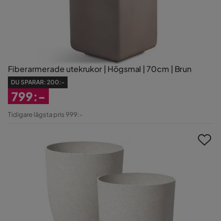
Fiberarmerade utekrukor | Högsmal | 70cm | Brun
DU SPARAR:
200:-
799:-
Rabatterat
Tidigare lägsta pris 999:-
Pris