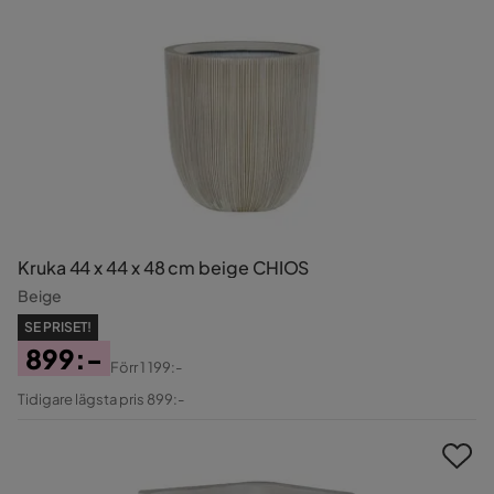
Kruka 44 x 44 x 48 cm beige CHIOS
Beige
SE PRISET!
899:-
Förr
1 199:-
Pris
Original
Tidigare lägsta pris 899:-
Pris