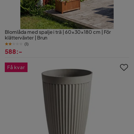
Blomlåda med spalje i trä | 60×30×180 cm | För
klätterväxter | Brun
(
1
)
588:-
Pris
Få kvar