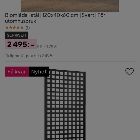
Blomlåda i stål | 120x40x60 cm | Svart | För
utomhusbruk
(
1
)
SE PRISET!
2 495:-
Förr
3 799:-
Pris
Original
Tidigare lägsta pris 2 495:-
Pris
Få kvar
Nyhet