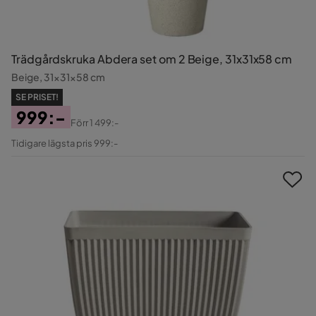
Trädgårdskruka Abdera set om 2 Beige, 31x31x58 cm
Beige, 31x31x58 cm
SE PRISET!
999:-
Förr
1 499:-
Pris
Original
Tidigare lägsta pris 999:-
Pris