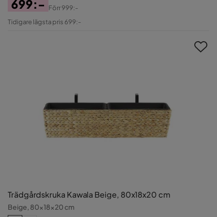
699:-
Förr
999:-
Pris
Original
Tidigare lägsta pris 699:-
Pris
Trädgårdskruka Kawala Beige, 80x18x20 cm
Beige, 80x18x20 cm