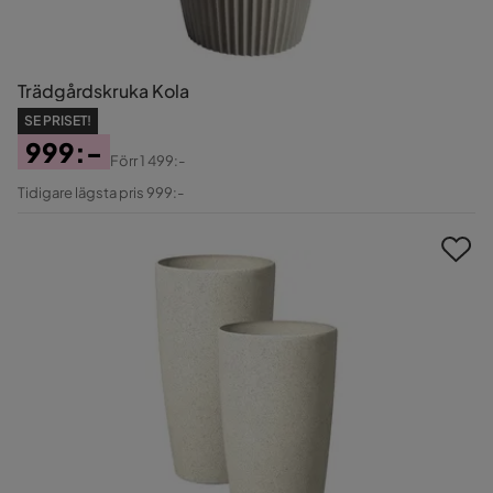
Trädgårdskruka Kola
SE PRISET!
999:-
Förr
1 499:-
Pris
Original
Tidigare lägsta pris 999:-
Pris