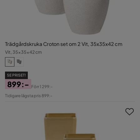
Trädgårdskruka Croton set om 2 Vit, 35x35x42 cm
Vit, 35x35x42 cm
SE PRISET!
899:-
Förr
1 299:-
Pris
Original
Tidigare lägsta pris 899:-
Pris