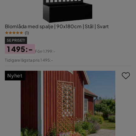
Blomlåda med spalje | 90x180cm | Stål | Svart
(
1
)
SE PRISET!
1 495:-
Förr
1 799:-
Pris
Original
Tidigare lägsta pris 1 495:-
Pris
Nyhet