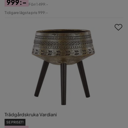
999:-
Förr
1 499:-
Pris
Original
Tidigare lägsta pris 999:-
Pris
Trädgårdskruka Vardiani
SE PRISET!