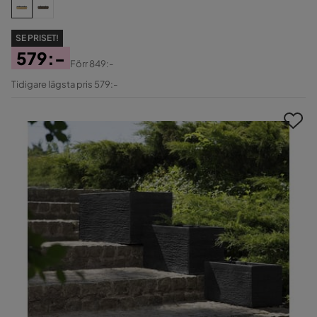
SE PRISET!
579:-
Förr
849:-
Pris
Original
Tidigare lägsta pris 579:-
Pris