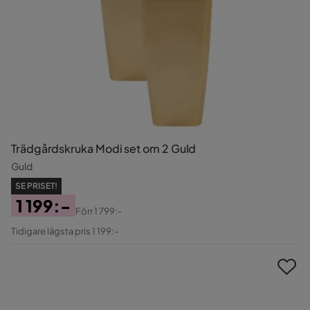
Trädgårdskruka Modi set om 2 Guld
Guld
SE PRISET!
1 199:-
Förr
1 799:-
Pris
Original
Tidigare lägsta pris 1 199:-
Pris