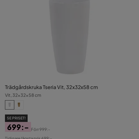
Trädgårdskruka Tseria Vit, 32x32x58 cm
Vit, 32x32x58 cm
SE PRISET!
699:-
Förr
999:-
Pris
Original
Tidigare lägsta pris 699:-