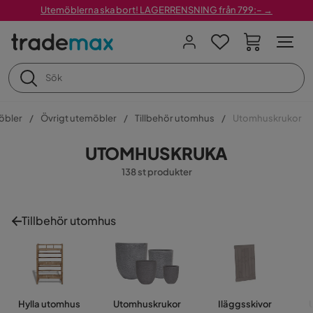
Utemöblerna ska bort! LAGERRENSNING från 799:– →
öbler
Övrigt utemöbler
Tillbehör utomhus
Utomhuskrukor
UTOMHUSKRUKA
138 st produkter
Tillbehör utomhus
Hylla utomhus
Utomhuskrukor
Iläggsskivor