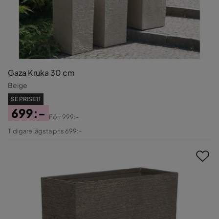
Gaza Kruka 30 cm
Beige
SE PRISET!
699:-
Förr
999:-
Pris
Original
Tidigare lägsta pris 699:-
Pris