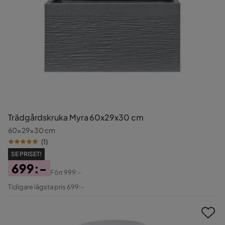
Trädgårdskruka Myra 60x29x30 cm
60x29x30 cm
(
1
)
SE PRISET!
699:-
Förr
999:-
Pris
Original
Tidigare lägsta pris 699:-
Pris