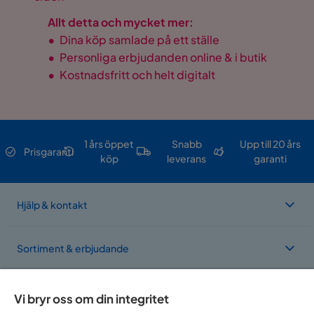
Allt detta och mycket mer:
•
Dina köp samlade på ett ställe
•
Personliga erbjudanden online & i butik
•
Kostnadsfritt och helt digitalt
1 års öppet
Snabb
Upp till 20 års
Prisgaranti
köp
leverans
garanti
Hjälp & kontakt
Sortiment & erbjudande
Om Trademax
Vi bryr oss om din integritet