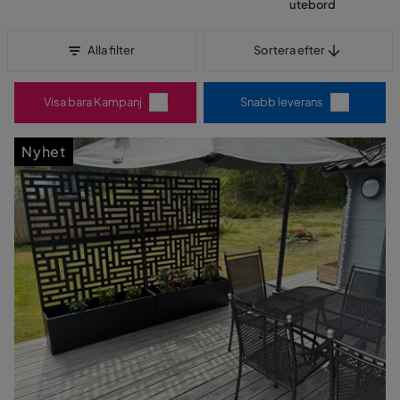
utebord
Sortera efter
Alla filter
Sortera efter
Visa bara Kampanj
Snabb leverans
Nyhet