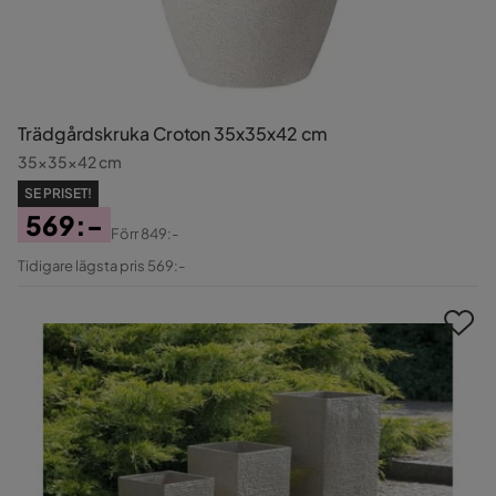
Trädgårdskruka Croton 35x35x42 cm
35x35x42 cm
SE PRISET!
569:-
Förr
849:-
Pris
Original
Tidigare lägsta pris 569:-
Pris