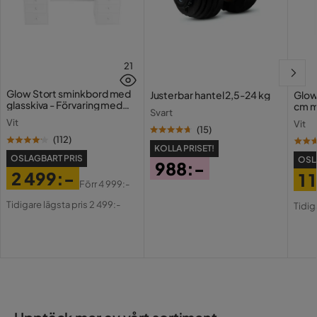
21
Glow Stort sminkbord med
Justerbar hantel 2,5-24 kg
Glow
glasskiva - Förvaring med
cm m
Svart
lådor och fack 120 cm
Holl
Vit
Vit
USB-
(
15
)
(
112
)
KOLLA PRISET!
OSLAGBART PRIS
OSL
988:-
2 499:-
1 
Pris
Förr
4 999:-
Pris
Original
Pri
Or
Tidigare lägsta pris 2 499:-
Tidig
Pris
Pri