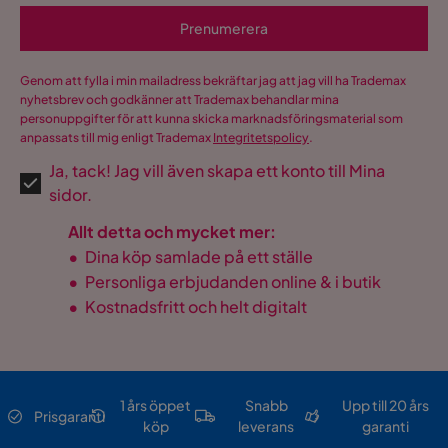
Prenumerera
Genom att fylla i min mailadress bekräftar jag att jag vill ha Trademax
nyhetsbrev och godkänner att Trademax behandlar mina
personuppgifter för att kunna skicka marknadsföringsmaterial som
anpassats till mig enligt Trademax
Integritetspolicy
.
Ja, tack! Jag vill även skapa ett konto till Mina
sidor.
Allt detta och mycket mer:
•
Dina köp samlade på ett ställe
•
Personliga erbjudanden online & i butik
•
Kostnadsfritt och helt digitalt
1 års öppet
Snabb
Upp till 20 års
Prisgaranti
köp
leverans
garanti