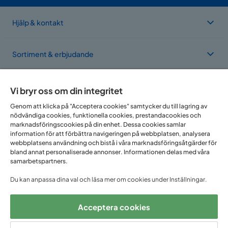
Hjälp & kontakt
Sortiment & erbjudande
Om Trademax
Vi bryr oss om din integritet
Genom att klicka på "Acceptera cookies" samtycker du till lagring av
nödvändiga cookies, funktionella cookies, prestandacookies och
Vi finns i flera länder
marknadsföringscookies på din enhet. Dessa cookies samlar
information för att förbättra navigeringen på webbplatsen, analysera
webbplatsens användning och bistå i våra marknadsföringsåtgärder för
bland annat personaliserade annonser. Informationen delas med våra
samarbetspartners.
Du kan anpassa dina val och läsa mer om cookies under Inställningar.
Acceptera cookies
Följ oss på: