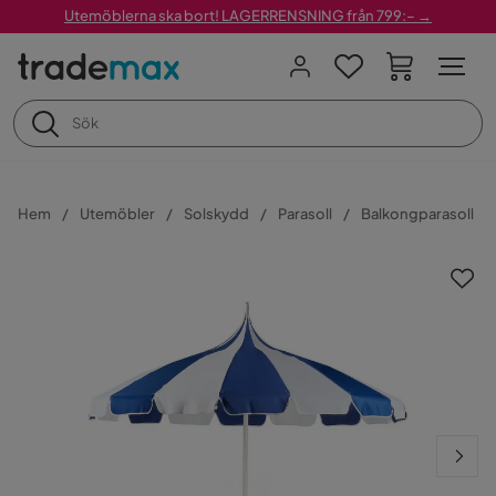
Utemöblerna ska bort! LAGERRENSNING från 799:– →
Hem
Utemöbler
Solskydd
Parasoll
Balkongparasoll