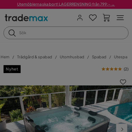
Utemöblerna ska bort! LAGERRENSNING från 799:– →
Hem
Trädgård & spabad
Utomhusbad
Spabad
Utespa
Nyhet
(
2
)