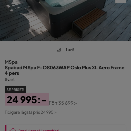
1 av 5
MSpa
Spabad MSpa F-OS063WAP Oslo Plus XL Aero Frame
4 pers
Svart
SE PRISET!
24 995:-
Förr
35 699:-
Pris
Original
Tidigare lägsta pris 24 995:-
Pris
Produkten säljer snabbt!