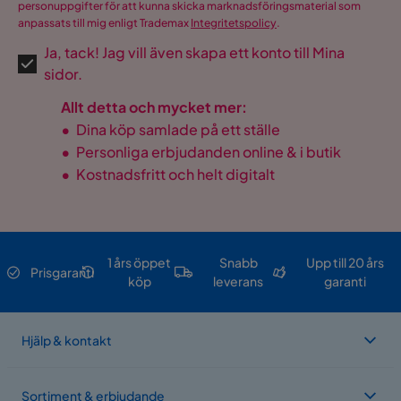
personuppgifter för att kunna skicka marknadsföringsmaterial som
anpassats till mig enligt Trademax
Integritetspolicy
.
Ja, tack! Jag vill även skapa ett konto till Mina
sidor.
Allt detta och mycket mer:
•
Dina köp samlade på ett ställe
•
Personliga erbjudanden online & i butik
•
Kostnadsfritt och helt digitalt
1 års öppet
Snabb
Upp till 20 års
Prisgaranti
köp
leverans
garanti
Hjälp & kontakt
Sortiment & erbjudande