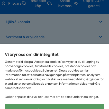
1 års öppet
Snabb
Upp till 20 års
Prisgaranti
köp
leverans
garanti
Hjälp & kontakt
Sortiment & erbjudande
Om Trademax
Vi bryr oss om din integritet
Genom att klicka på "Acceptera cookies" samtycker du till lagring av
nödvändiga cookies, funktionella cookies, prestandacookies och
Vi finns i flera länder
marknadsföringscookies på din enhet. Dessa cookies samlar
information för att förbättra navigeringen på webbplatsen, analysera
webbplatsens användning och bistå i våra marknadsföringsåtgärder för
bland annat personaliserade annonser. Informationen delas med våra
samarbetspartners.
Du kan anpassa dina val och läsa mer om cookies under Inställningar.