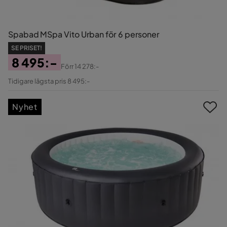
Spabad MSpa Vito Urban för 6 personer
SE PRISET!
8 495:-
Förr
14 278:-
Pris
Original
Tidigare lägsta pris 8 495:-
Pris
Nyhet