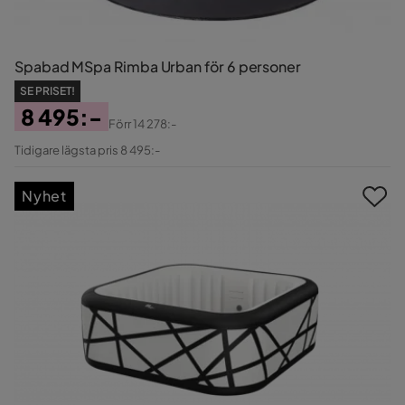
Spabad MSpa Rimba Urban för 6 personer
SE PRISET!
8 495:-
Förr
14 278:-
Pris
Original
Tidigare lägsta pris 8 495:-
Pris
Nyhet