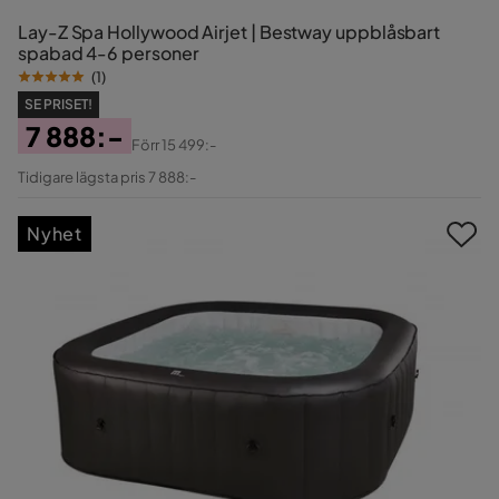
Lay-Z Spa Hollywood Airjet | Bestway uppblåsbart
spabad 4-6 personer
(
1
)
SE PRISET!
7 888:-
Förr
15 499:-
Pris
Original
Tidigare lägsta pris 7 888:-
Pris
Nyhet