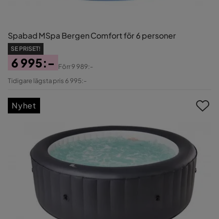
Spabad MSpa Bergen Comfort för 6 personer
SE PRISET!
6 995:-
Förr
9 989:-
Pris
Original
Tidigare lägsta pris 6 995:-
Pris
Nyhet