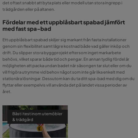
det oftast snabbt att byta plats eller modell utan stora ingrepp i
trädgården eller på altanen.
Fördelar med ett uppblåsbart spabad jämfört
med fast spa-bad
Ett uppblåsbart spabad skiljer sig markant från fasta installationer
genom sin flexibilitet samt lägre kostnad både vad gäller inköp och
drift. Du slipper stora byggprojekt eftersom inget markarbete
behövs, vilket sparar både tid och pengar. En annan tydlig fördel är
möjligheten att packa undan badet när säsongen tar slut eller om du
vill frigöra utrymme vid behov något som inte går lika enkelt med
stationära lösningar. Dessutom kan du ta ditt spa-bad med dig om du
flyttar eller exempelvis vill använda det på landet vissa perioder av
året.
Bäst i test inom utemöbler
& trädgård