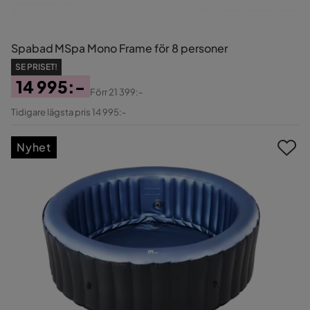
Spabad MSpa Mono Frame för 8 personer
SE PRISET!
14 995:-
Förr
21 399:-
Pris
Original
Tidigare lägsta pris 14 995:-
Pris
Nyhet