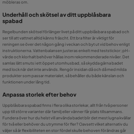
möbleras om.
Underhåll och skötsel av ditt uppblåsbara
spabad
Regelbunden skötsel förlänger livet på ditt uppblåsbara spabad och
ser till att vattnet alltid känns fräscht. Ett bra filter är viktigt för
reningen se över det någon gång i veckan och byt ut vid behov enligt
instruktionerna. Vattenbalansen justeras enkelt med teststickor; pH-
värde och klorhalt behöver hållas inom rekommenderade nivåer. Det
samlas lätt smuts i ett öppet utomhusbad, så skydda gärna badet
med lock när det inte används. Rengör insidan då och då med milda
produkter som passar materialet, så behåller du både känslan och
funktionen under lång tid.
Anpassa storlek efter behov
Uppblåsbara spabad finns i flera olika storlekar, allt från två personer
upp till större varianter där familj eller vänner får plats tillsammans.
Fundera över hur du helst vill använda badet blir det mest lugna kvällar
för två eller behöver du utrymme för fler? Oavsett vilket alternativ du
väljer så är flexibiliteten en stor fördel skulle behoven förändras går