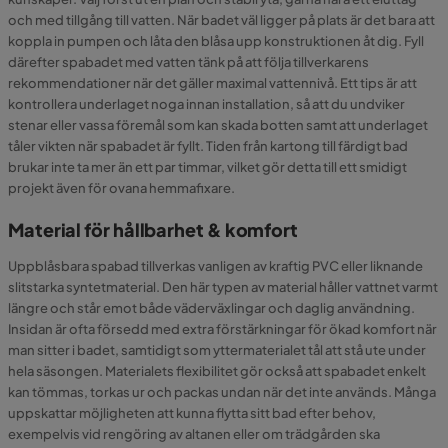
och med tillgång till vatten. När badet väl ligger på plats är det bara att
koppla in pumpen och låta den blåsa upp konstruktionen åt dig. Fyll
därefter spabadet med vatten tänk på att följa tillverkarens
rekommendationer när det gäller maximal vattennivå. Ett tips är att
kontrollera underlaget noga innan installation, så att du undviker
stenar eller vassa föremål som kan skada botten samt att underlaget
tåler vikten när spabadet är fyllt. Tiden från kartong till färdigt bad
brukar inte ta mer än ett par timmar, vilket gör detta till ett smidigt
projekt även för ovana hemmafixare.
Material för hållbarhet & komfort
Uppblåsbara spabad tillverkas vanligen av kraftig PVC eller liknande
slitstarka syntetmaterial. Den här typen av material håller vattnet varmt
längre och står emot både väderväxlingar och daglig användning.
Insidan är ofta försedd med extra förstärkningar för ökad komfort när
man sitter i badet, samtidigt som yttermaterialet tål att stå ute under
hela säsongen. Materialets flexibilitet gör också att spabadet enkelt
kan tömmas, torkas ur och packas undan när det inte används. Många
uppskattar möjligheten att kunna flytta sitt bad efter behov,
exempelvis vid rengöring av altanen eller om trädgården ska