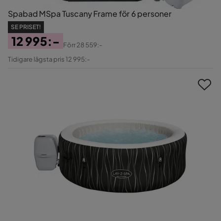
Spabad MSpa Tuscany Frame för 6 personer
SE PRISET!
12 995:-
Förr
28 559:-
Pris
Original
Tidigare lägsta pris 12 995:-
Pris