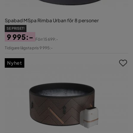
Spabad MSpa Rimba Urban för 8 personer
SE PRISET!
9 995:-
Förr
15 699:-
Pris
Original
Tidigare lägsta pris 9 995:-
Pris
Nyhet