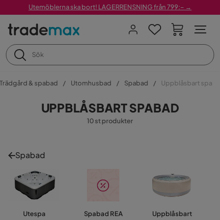
Utemöblerna ska bort! LAGERRENSNING från 799:– →
Trädgård & spabad
Utomhusbad
Spabad
Uppblåsbart spa
UPPBLÅSBART SPABAD
10 st produkter
Spabad
Utespa
Spabad REA
Uppblåsbart