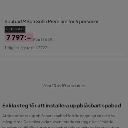
Spabad MSpa Soho Premium för 6 personer
SE PRISET!
7 797:-
Förr
18 559:-
Pris
Original
Tidigare lägsta pris 7 797:-
Pris
Visar
10
av
10
produkter
Enkla steg för att installera uppblåsbart spabad
Att installera ett uppblåsbart spabad är ofta betydligt enklare än
många tror. Det krävs varken avancerade verktyg eller särskilda
kunskaper. Välj först ut en plan och stabil yta, gärna nära ett eluttag