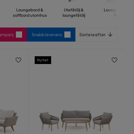
Loungebord &
Utefåtölj &
Loungemöbler
soffbord utomhus
loungefåtölj
REA
Sortera efter
Kampanj
Snabb leverans
Sortera efter
Nyhet