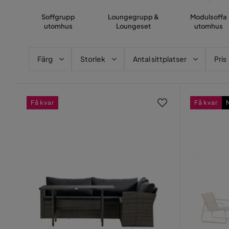
Soffgrupp
Loungegrupp &
Modulsoffa
utomhus
Loungeset
utomhus
Färg
Storlek
Antal sittplatser
Pris
Få kvar
Få kvar