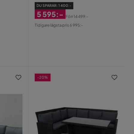
Djursvik
DU SPARAR:
1 400:-
5 595:-
Förr
14 499:-
Rabatterat
Original
Tidigare lägsta pris 6 995:-
Pris
Pris
-20%