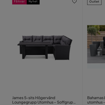
Få kvar
Nyhet
Outlet
James 5-sits Högervänd
Bahamas 
Loungegrupp Utomhus – Soffgrupp
utomhus -