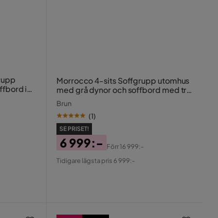
rupp
Morrocco 4-sits Soffgrupp utomhus
ffbord i
med grå dynor och soffbord med trä
a
utseende
Brun
(
1
)
SE PRISET!
6 999:-
Förr
16 999:-
Pris
Original
Tidigare lägsta pris 6 999:-
Pris