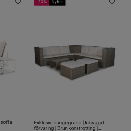
-20%
Nyhet
 soffa
Exklusiv loungegrupp | Inbyggd
förvaring | Brun konstrotting |