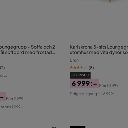
grupp - Soffa och 2
Karlskrona 5-sits Loungeg
 stål soffbord med frostad
utomhus med vita dynor so
konstrotting med glasskiv
Brun
52
)
(
8
)
SE PRISET!
+2
6 999:-
Förr
10 499:-
Pris
Original
Tidigare lägsta pris 6 999:-
:-
Pris
Förr
2 999:-
al
ta pris 1 299:-