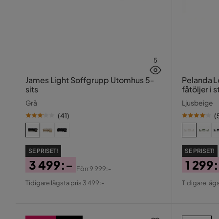
5
James Light Soffgrupp Utomhus 5-
Pelanda Lounge
sits
fåtöljer i
glasskiva
Grå
Ljusbeige
(
41
)
(
SE PRISET!
SE PRISET!
3 499:-
1 299
Förr
9 999:-
Pris
Original
Pris
Origin
Tidigare lägsta pris 3 499:-
Tidigare lägs
Pris
Pris