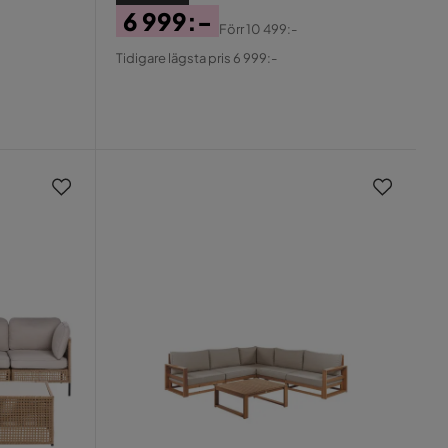
6 999:-
Förr
10 499:-
Pris
Original
Tidigare lägsta pris 6 999:-
Pris