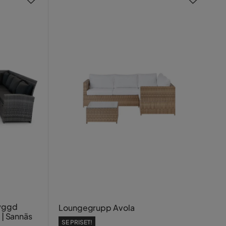
byggd
Loungegrupp Avola
 | Sannäs
SE PRISET!