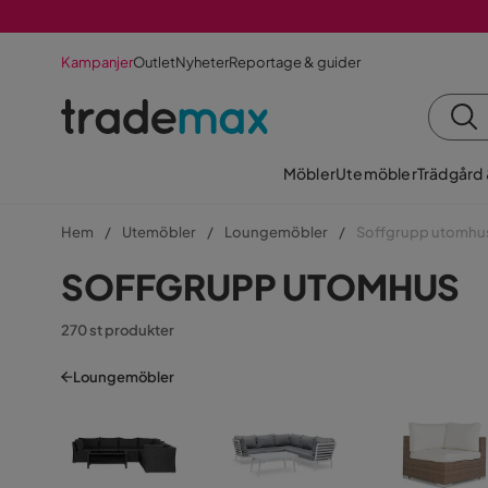
Kampanjer
Outlet
Nyheter
Reportage & guider
Möbler
Utemöbler
Trädgård
Hem
Utemöbler
Loungemöbler
Soffgrupp utomhu
SOFFGRUPP UTOMHUS
270 st produkter
Loungemöbler