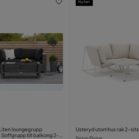
Nyhet
Liten loungegrupp
Usteryd utomhus rak 2-sits
 Soffgrupp till balkong 2-
Beige/Beige