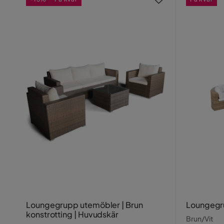
Loungegrupp utemöbler | Brun
Loungegru
konstrotting | Huvudskär
Brun/Vit