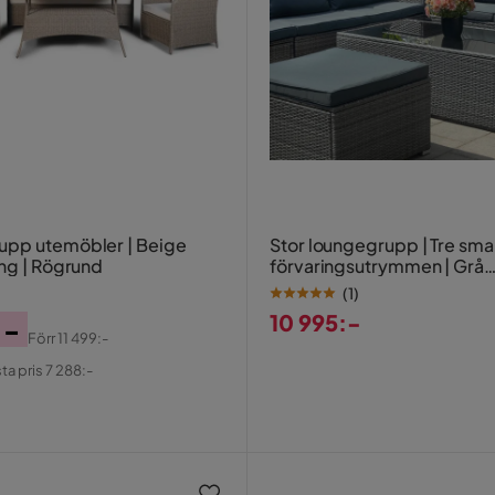
pp utemöbler | Beige
Stor loungegrupp | Tre sma
ing | Rögrund
förvaringsutrymmen | Grå
konstrotting
(
1
)
10 995:-
:-
Förr
11 499:-
Pris
al
ta pris 7 288:-