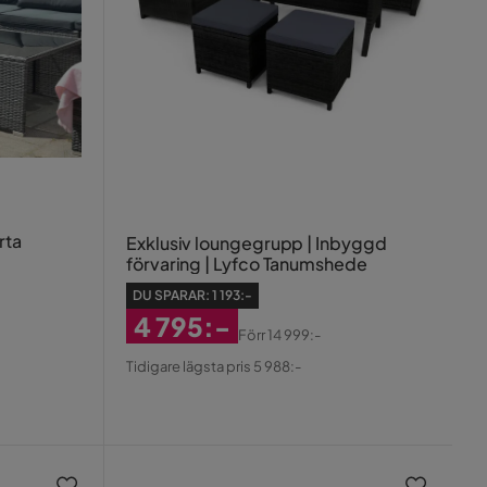
rta
Exklusiv loungegrupp | Inbyggd
förvaring | Lyfco Tanumshede
DU SPARAR:
1 193:-
4 795:-
Förr
14 999:-
Rabatterat
Original
Tidigare lägsta pris 5 988:-
Pris
Pris