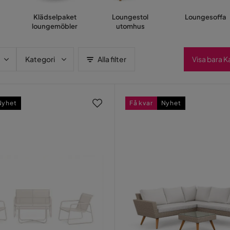
Klädselpaket
Loungestol
Loungesoffa
loungemöbler
utomhus
Kategori
Alla filter
Visa bara 
Nyhet
Få kvar
Nyhet