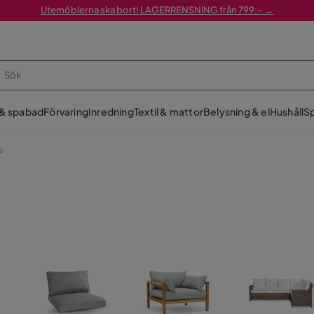
Utemöblerna ska bort! LAGERRENSNING från 799:– →
 & spabad
Förvaring
Inredning
Textil & mattor
Belysning & el
Hushåll
Sp
s