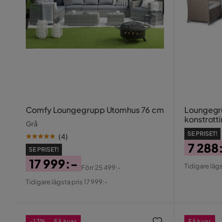
Comfy Loungegrupp Utomhus 76 cm
Loungegru
konstrott
Grå
SE PRISET!
(
4
)
7 288
SE PRISET!
Pris
Origin
17 999:-
Tidigare lägs
Förr
25 499:-
Pris
Pris
Original
Tidigare lägsta pris 17 999:-
Pris
-13%
Få kvar
Få kvar