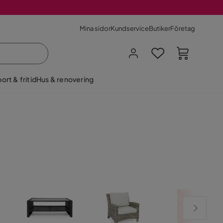
Mina sidor
Kundservice
Butiker
Företag
ort & fritid
Hus & renovering