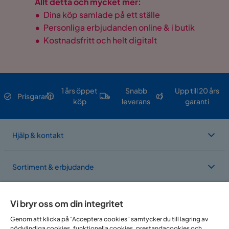
Allt detta och mycket mer:
•
Dina köp samlade på ett ställe
•
Personliga erbjudanden online & i butik
•
Kostnadsfritt och helt digitalt
1 års öppet
Snabb
Upp till 20 års
Prisgaranti
köp
leverans
garanti
Hjälp & kontakt
Sortiment & erbjudande
Om Trademax
Vi bryr oss om din integritet
Genom att klicka på "Acceptera cookies" samtycker du till lagring av
nödvändiga cookies, funktionella cookies, prestandacookies och