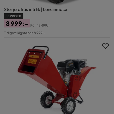
Stor jordfräs 6.5 hk | Loncinmotor
SE PRISET!
8 999:-
Förr
18 499:-
Pris
Original
Tidigare lägsta pris 8 999:-
Pris