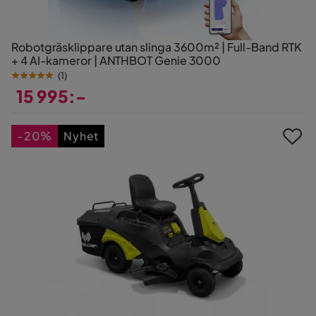
Robotgräsklippare utan slinga 3600m² | Full-Band RTK
+ 4 AI-kameror | ANTHBOT Genie 3000
(
1
)
15 995:-
Pris
-20%
Nyhet