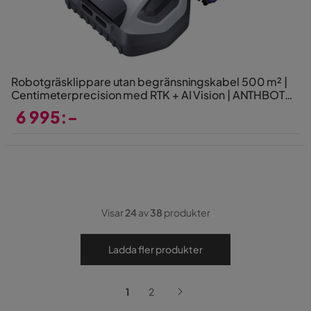
Robotgräsklippare utan begränsningskabel 500 m² |
Centimeterprecision med RTK + AI Vision | ANTHBOT
M5
6 995:-
Pris
Visar
24
av
38
produkter
Ladda fler produkter
1
2