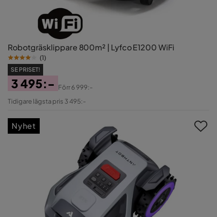
Robotgräsklippare 800m² | Lyfco E1200 WiFi
(
1
)
SE PRISET!
3 495:-
Förr
6 999:-
Pris
Original
Tidigare lägsta pris 3 495:-
Pris
Nyhet