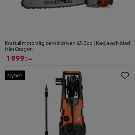
Kraftull motorsåg bensindriven 63.3cc | Kedja och blad
från Oregon
1 999:-
Pris
Nyhet