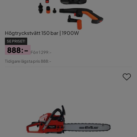
Högtryckstvätt 150 bar | 1900W
SE PRISET!
888:-
Förr
1 299:-
Pris
Original
Tidigare lägsta pris 888:-
Pris