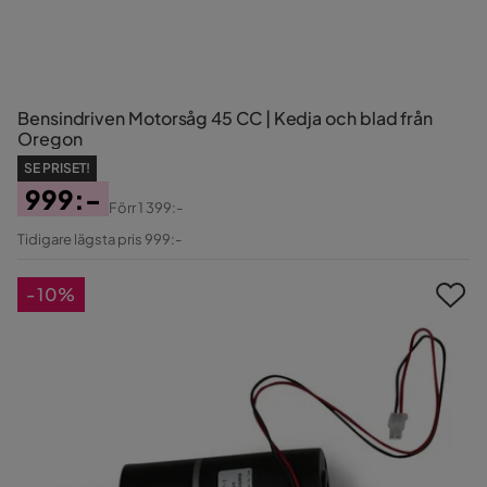
Bensindriven Motorsåg 45 CC | Kedja och blad från
Oregon
SE PRISET!
999:-
Förr
1 399:-
Pris
Original
Tidigare lägsta pris 999:-
Pris
-10%