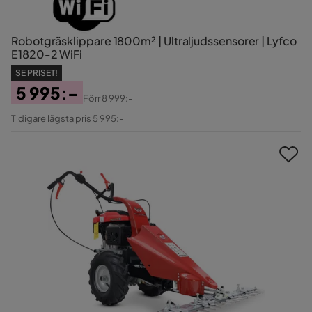
Robotgräsklippare 1800m² | Ultraljudssensorer | Lyfco
E1820-2 WiFi
SE PRISET!
5 995:-
Förr
8 999:-
Pris
Original
Tidigare lägsta pris 5 995:-
Pris