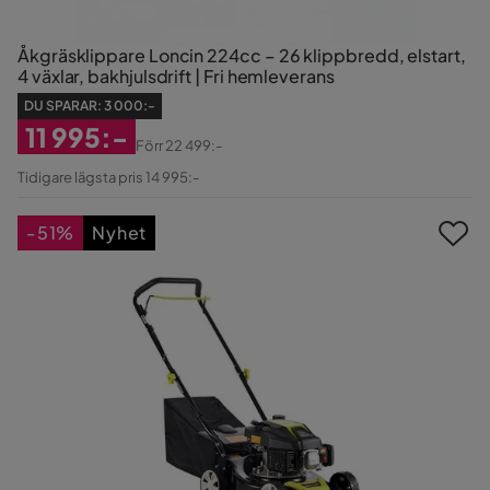
Åkgräsklippare Loncin 224cc – 26 klippbredd, elstart,
4 växlar, bakhjulsdrift | Fri hemleverans
DU SPARAR:
3 000:-
11 995:-
Förr
22 499:-
Rabatterat
Original
Tidigare lägsta pris 14 995:-
Pris
Pris
-51%
Nyhet