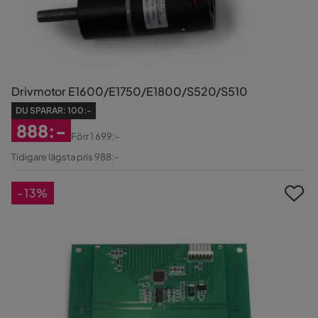
Drivmotor E1600/E1750/E1800/S520/S510
DU SPARAR:
100:-
888:-
Förr
1 699:-
Rabatterat
Original
Tidigare lägsta pris 988:-
Pris
Pris
-13%