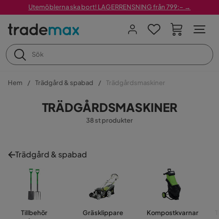
Utemöblerna ska bort! LAGERRENSNING från 799:– →
Hem
Trädgård & spabad
Trädgårdsmaskiner
TRÄDGÅRDSMASKINER
38 st produkter
Trädgård & spabad
Tillbehör
Gräsklippare
Kompostkvarnar
T