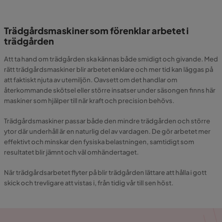
Trädgårdsmaskiner som förenklar arbetet i
trädgården
Att ta hand om trädgården ska kännas både smidigt och givande. Med
rätt trädgårdsmaskiner blir arbetet enklare och mer tid kan läggas på
att faktiskt njuta av utemiljön. Oavsett om det handlar om
återkommande skötsel eller större insatser under säsongen finns här
maskiner som hjälper till när kraft och precision behövs.
Trädgårdsmaskiner passar både den mindre trädgården och större
ytor där underhåll är en naturlig del av vardagen. De gör arbetet mer
effektivt och minskar den fysiska belastningen, samtidigt som
resultatet blir jämnt och väl omhändertaget.
När trädgårdsarbetet flyter på blir trädgården lättare att hålla i gott
skick och trevligare att vistas i, från tidig vår till sen höst.