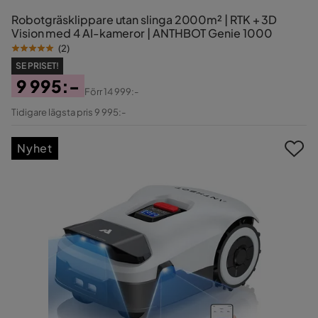
Robotgräsklippare utan slinga 2000m² | RTK + 3D
Vision med 4 AI-kameror | ANTHBOT Genie 1000
(
2
)
SE PRISET!
9 995:-
Förr
14 999:-
Pris
Original
Tidigare lägsta pris 9 995:-
Pris
Nyhet