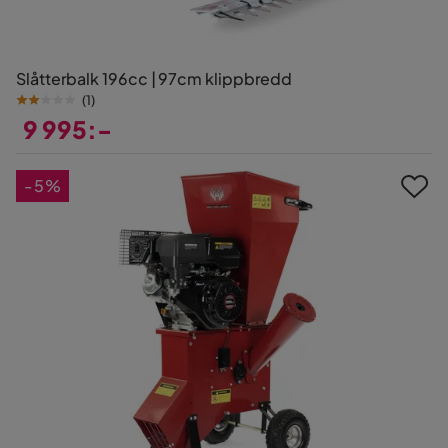
Slåtterbalk 196cc | 97cm klippbredd
(
1
)
9 995:-
Pris
-5%