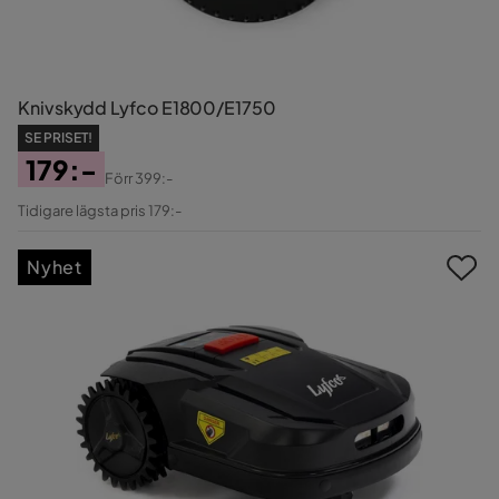
Knivskydd Lyfco E1800/E1750
SE PRISET!
179:-
Förr
399:-
Pris
Original
Tidigare lägsta pris 179:-
Pris
Nyhet