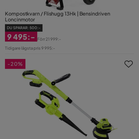
Kompostkvarn / Flishugg 13Hk | Bensindriven
Loncinmotor
DU SPARAR:
500:-
9 495:-
Förr
21 999:-
Rabatterat
Original
Tidigare lägsta pris 9 995:-
Pris
Pris
-20%