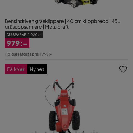
Bensindriven gräsklippare | 40 cm klippbredd | 45L
gräsuppsamlare | Metalcraft
DU SPARAR:
1 020:-
979:-
Rabatterat
Tidigare lägsta pris 1 999:-
Pris
Få kvar
Nyhet