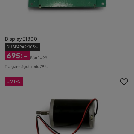
Display E1800
DU SPARAR:
103:-
695:-
Förr
1 499:-
Rabatterat
Original
Tidigare lägsta pris 798:-
Pris
Pris
-21%