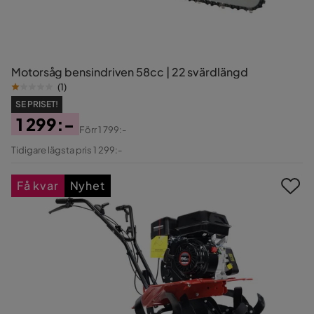
Motorsåg bensindriven 58cc | 22 svärdlängd
(
1
)
SE PRISET!
1 299:-
Förr
1 799:-
Pris
Original
Tidigare lägsta pris 1 299:-
Pris
Få kvar
Nyhet