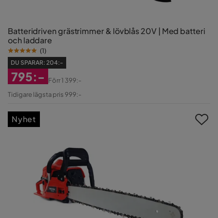
Batteridriven grästrimmer & lövblås 20V | Med batteri
och laddare
(
1
)
DU SPARAR:
204:-
795:-
Förr
1 399:-
Rabatterat
Original
Tidigare lägsta pris 999:-
Pris
Pris
Nyhet