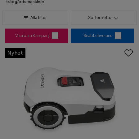
trädgårdsmaskiner
Sortera efter
Alla filter
Sortera efter
Visa bara Kampanj
Snabb leverans
Nyhet