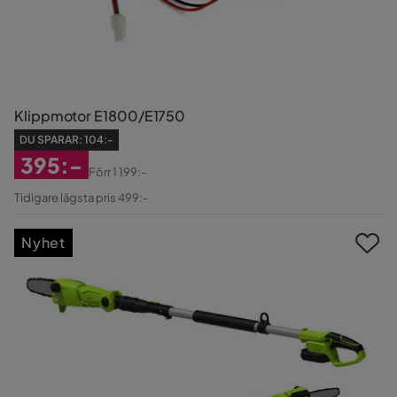
Klippmotor E1800/E1750
DU SPARAR:
104:-
395:-
Förr
1 199:-
Rabatterat
Original
Tidigare lägsta pris 499:-
Pris
Pris
Nyhet