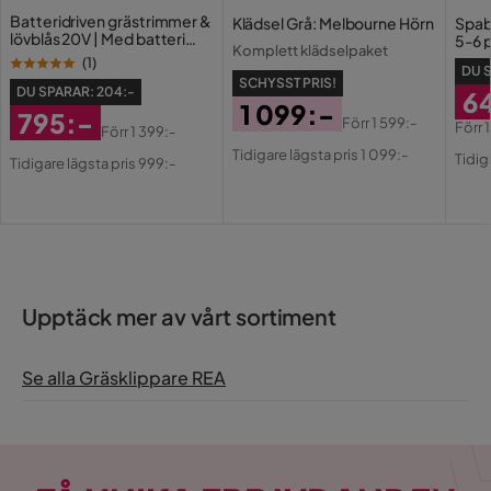
Batteridriven grästrimmer &
Klädsel Grå: Melbourne Hörn
Spab
lövblås 20V | Med batteri
5-6 
Komplett klädselpaket
och laddare
(
1
)
DU 
SCHYSST PRIS!
DU SPARAR:
204:-
6
1 099:-
795:-
Förr
1 599:-
Förr
Förr
1 399:-
Pris
Original
Ra
Or
Rabatterat
Original
Tidigare lägsta pris 1 099:-
Tidig
Tidigare lägsta pris 999:-
Pris
Pri
Pri
Pris
Pris
Upptäck mer av vårt sortiment
Se alla Gräsklippare REA