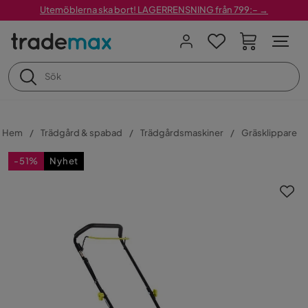
Utemöblerna ska bort! LAGERRENSNING från 799:– →
Hem
Trädgård & spabad
Trädgårdsmaskiner
Gräsklippare
-51%
Nyhet