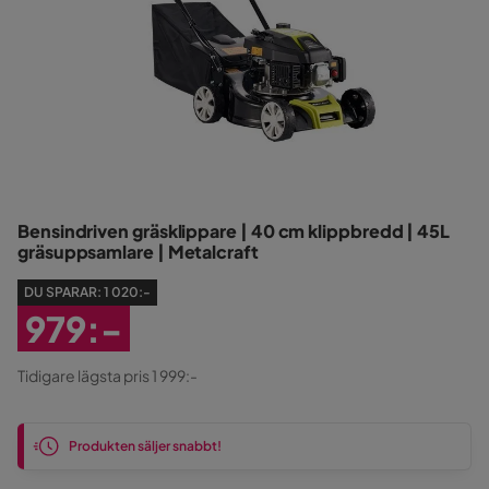
Bensindriven gräsklippare | 40 cm klippbredd | 45L
gräsuppsamlare | Metalcraft
DU SPARAR:
1 020:-
979:-
Rabatterat
Tidigare lägsta pris 1 999:-
Pris
Produkten säljer snabbt!