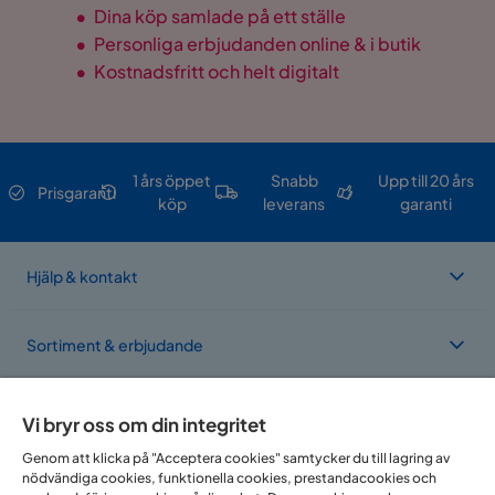
•
Dina köp samlade på ett ställe
•
Personliga erbjudanden online & i butik
•
Kostnadsfritt och helt digitalt
1 års öppet
Snabb
Upp till 20 års
Prisgaranti
köp
leverans
garanti
Hjälp & kontakt
Sortiment & erbjudande
Om Trademax
Vi bryr oss om din integritet
Genom att klicka på "Acceptera cookies" samtycker du till lagring av
nödvändiga cookies, funktionella cookies, prestandacookies och
Vi finns i flera länder