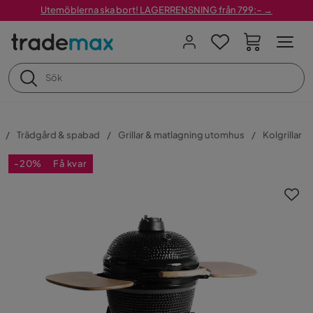
Utemöblerna ska bort! LAGERRENSNING från 799:– →
Trädgård & spabad
Grillar & matlagning utomhus
Kolgrillar
-20%
Få kvar