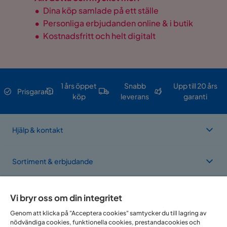
•
Dina köp samlade på ett ställe
•
Personliga erbjudanden online & i butik
•
Kostnadsfritt och helt digitalt
1 års öppet
Snabb
Upp till 20 års
Prisgaranti
köp
leverans
garanti
Hjälp & kontakt
Sortiment & erbjudande
Om Trademax
Vi bryr oss om din integritet
Genom att klicka på "Acceptera cookies" samtycker du till lagring av
nödvändiga cookies, funktionella cookies, prestandacookies och
Vi finns i flera länder