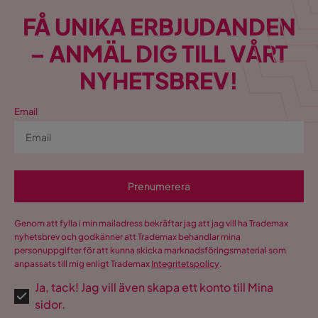
kraftig och långlivad konstruktion
FÅ UNIKA ERBJUDANDEN
möjlighet att både grilla, röka och baka med samma
enhet
– ANMÄL DIG TILL VÅRT
Sammanfattning
NYHETSBREV!
21" Pro Kamado är ett komplett grillverktyg för seriösa
grillentusiaster. Den kombinerar elegant design med
Email
extrem prestanda och genomtänkta detaljer. Resultatet
är en grill som inte bara ser imponerande ut utan också
levererar matlagning på absolut toppnivå.
Prenumerera
Genom att fylla i min mailadress bekräftar jag att jag vill ha Trademax
nyhetsbrev och godkänner att Trademax behandlar mina
personuppgifter för att kunna skicka marknadsföringsmaterial som
anpassats till mig enligt Trademax
Integritetspolicy
.
Ja, tack! Jag vill även skapa ett konto till Mina
sidor.