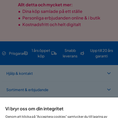
Allt detta och mycket mer:
•
Dina köp samlade på ett ställe
•
Personliga erbjudanden online & i butik
•
Kostnadsfritt och helt digitalt
1 års öppet
Snabb
Upp till 20 års
Prisgaranti
köp
leverans
garanti
Hjälp & kontakt
Sortiment & erbjudande
Om Trademax
Vi bryr oss om din integritet
Genom att klicka på "Acceptera cookies" samtycker du till lagring av