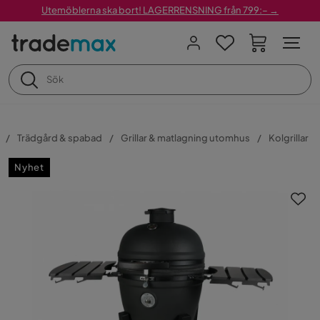
Utemöblerna ska bort! LAGERRENSNING från 799:– →
Trädgård & spabad
Grillar & matlagning utomhus
Kolgrillar
Nyhet