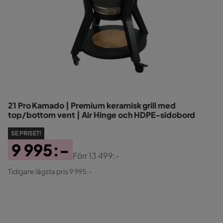
21 Pro Kamado | Premium keramisk grill med
top/bottom vent | Air Hinge och HDPE-sidobord
SE PRISET!
9 995:-
Förr
13 499:-
Pris
Original
Tidigare lägsta pris 9 995:-
Pris