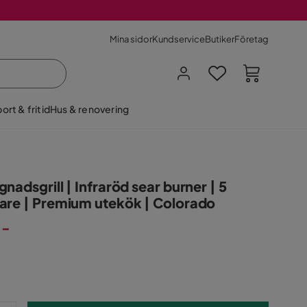
Mina sidor
Kundservice
Butiker
Företag
ort & fritid
Hus & renovering
nadsgrill | Infraröd sear burner | 5
are | Premium utekök | Colorado
:-