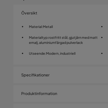
Översikt
Material
:
Metall
Materialtyp
:
rostfritt stål, gjutjärn med matt
emalj, aluminiumfärgad pulverlack
Utseende
:
Modern, industriell
Specifikationer
Artikelnummer:
SQ0237664
Produktinformation
Antal
Antal brännare
6