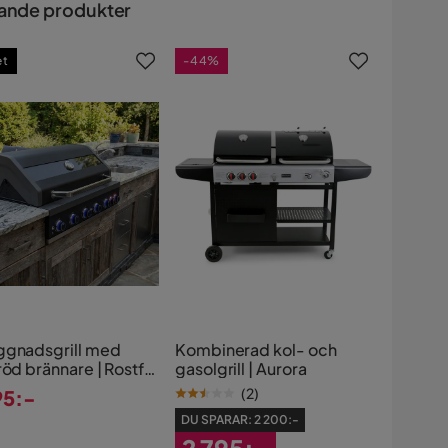
ande produkter
et
-44%
ggnadsgrill med
Kombinerad kol- och
röd brännare | Rostfri
gasolgrill | Aurora
grill för utekök |
(
2
)
95:-
ona
s
DU SPARAR:
2 200:-