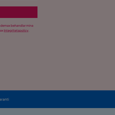
Trademax behandlar mina
max
Integritetspolicy
.
aranti