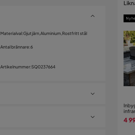
Likn
Nyh
Materialval
:
Gjutjärn,Aluminium,Rostfritt stål
Antal brännare
:
6
Artikelnummer
:
SQ0237664
Inby
infra
gasol
4 9
Ariz
Pri