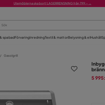
Utemöblerna ska bort! LAGERRENSNING från 799:– →
 & spabad
Förvaring
Inredning
Textil & mattor
Belysning & el
Hushåll
Sp
Gasolgrill
Inbygg
bränn
5 995
Pris