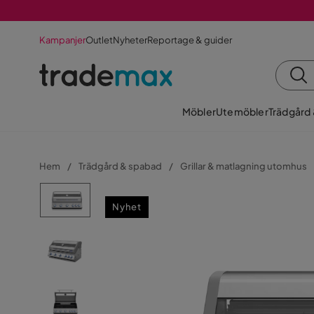
Kampanjer
Outlet
Nyheter
Reportage & guider
Möbler
Utemöbler
Trädgård
Hem
Trädgård & spabad
Grillar & matlagning utomhus
Nyhet