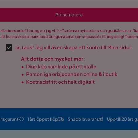
Prenumerera
mailadress bekräftar jag att jag vill ha Trademax nyhetsbrev och godkänner att 
 att kunna skicka marknadsföringsmaterial som anpassats till mig enligt Trade
Ja, tack! Jag vill även skapa ett konto till Mina sidor.
Allt detta och mycket mer:
•
Dina köp samlade på ett ställe
•
Personliga erbjudanden online & i butik
•
Kostnadsfritt och helt digitalt
risgaranti
1 års öppet köp
Snabb leverans
Upp till 20 års g