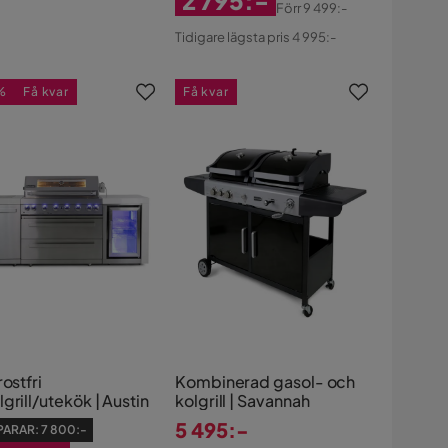
2 795:-
Förr
9 499:-
Rabatterat
Original
Tidigare lägsta pris 4 995:-
Pris
Pris
%
Få kvar
Få kvar
rostfri
Kombinerad gasol- och
grill/utekök | Austin
kolgrill | Savannah
5 495:-
PARAR:
7 800:-