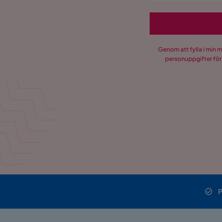
Genom att fylla i min 
personuppgifter för
P