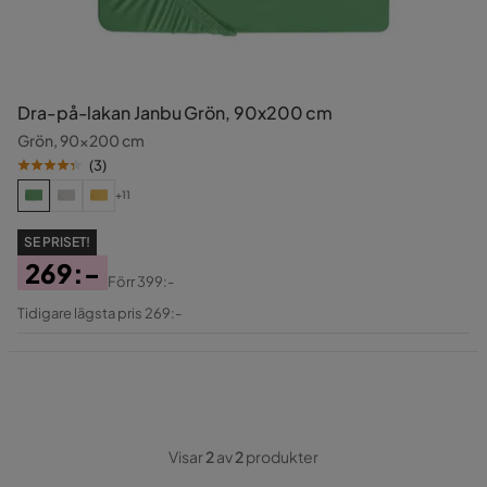
Dra-på-lakan Janbu Grön, 90x200 cm
Grön, 90x200 cm
(
3
)
+11
SE PRISET!
269:-
Förr
399:-
Pris
Original
Tidigare lägsta pris 269:-
Pris
Visar
2
av
2
produkter