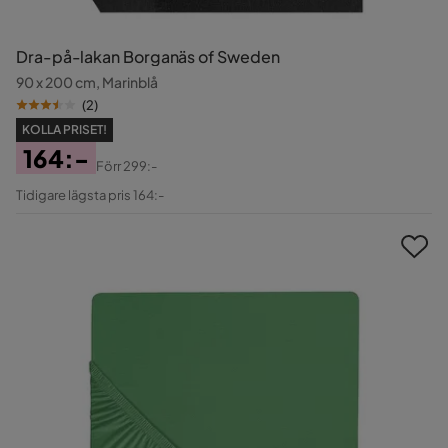
Dra-på-lakan Borganäs of Sweden
90 x 200 cm, Marinblå
(
2
)
KOLLA PRISET!
164:-
Förr
299:-
Pris
Original
Tidigare lägsta pris 164:-
Pris