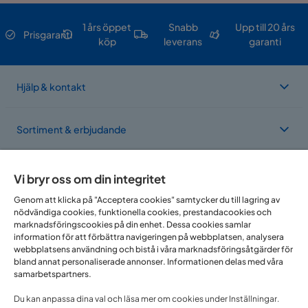
1 års öppet
Snabb
Upp till 20 års
Prisgaranti
köp
leverans
garanti
Hjälp & kontakt
Sortiment & erbjudande
Om Trademax
Vi bryr oss om din integritet
Genom att klicka på "Acceptera cookies" samtycker du till lagring av
nödvändiga cookies, funktionella cookies, prestandacookies och
Vi finns i flera länder
marknadsföringscookies på din enhet. Dessa cookies samlar
information för att förbättra navigeringen på webbplatsen, analysera
webbplatsens användning och bistå i våra marknadsföringsåtgärder för
bland annat personaliserade annonser. Informationen delas med våra
samarbetspartners.
Du kan anpassa dina val och läsa mer om cookies under Inställningar.