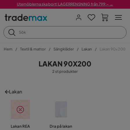
Utemöblerna ska bort! LAGERRENSNING från 799:– →
Hem
Textil & mattor
Sängkläder
Lakan
Lakan 90x200
LAKAN 90X200
2 st produkter
Lakan
Lakan REA
Dra på lakan