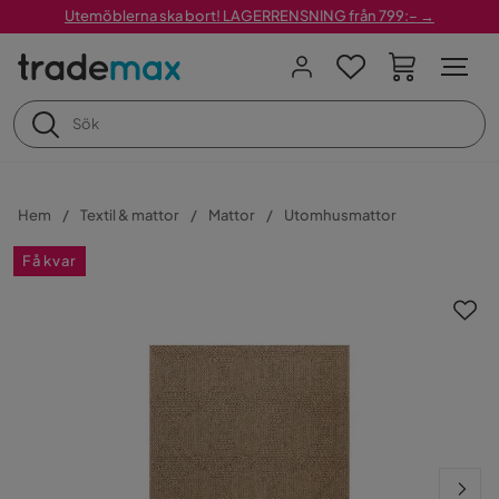
Utemöblerna ska bort! LAGERRENSNING från 799:– →
Hem
Textil & mattor
Mattor
Utomhusmattor
Få kvar