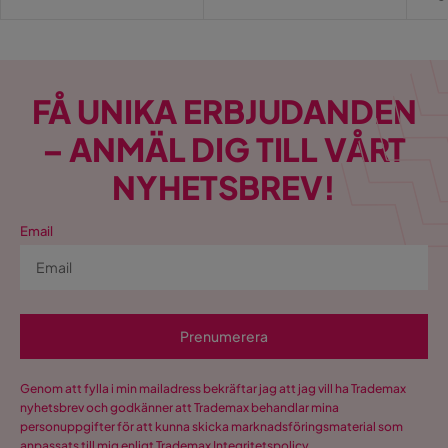
Material: 100% PP
Pri
Form: Rektangel
Utomhus: Ja
Tjocklek: 6 mm
FÅ UNIKA ERBJUDANDEN
– ANMÄL DIG TILL VÅRT
NYHETSBREV!
Email
Prenumerera
Genom att fylla i min mailadress bekräftar jag att jag vill ha Trademax
nyhetsbrev och godkänner att Trademax behandlar mina
personuppgifter för att kunna skicka marknadsföringsmaterial som
anpassats till mig enligt Trademax
Integritetspolicy
.