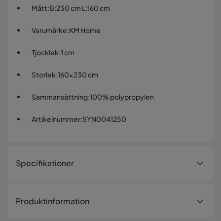
Mått
:
B:230 cm L:160 cm
Varumärke
:
KM Home
Tjocklek
:
1 cm
Storlek
:
160x230 cm
Sammansättning
:
100% polypropylen
Artikelnummer
:
SYN0041250
Specifikationer
Artikelnummer:
SYN0041250
Produktinformation
Storlek