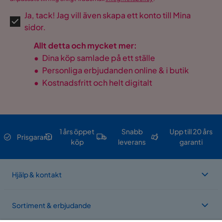
Ja, tack! Jag vill även skapa ett konto till Mina
sidor.
Allt detta och mycket mer:
•
Dina köp samlade på ett ställe
•
Personliga erbjudanden online & i butik
•
Kostnadsfritt och helt digitalt
1 års öppet
Snabb
Upp till 20 års
Prisgaranti
köp
leverans
garanti
Hjälp & kontakt
Sortiment & erbjudande