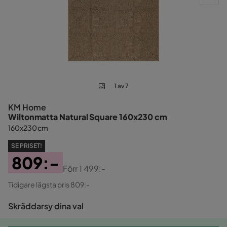
1 av 7
KM Home
Wiltonmatta Natural Square 160x230 cm
160x230 cm
SE PRISET!
809:-
Förr
1 499:-
Pris
Original
Tidigare lägsta pris 809:-
Pris
Skräddarsy dina val