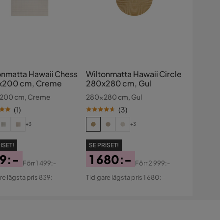
onmatta Hawaii Chess
Wiltonmatta Hawaii Circle
x200 cm, Creme
280x280 cm, Gul
200 cm, Creme
280x280 cm, Gul
(
1
)
(
3
)
+3
+3
ISET!
SE PRISET!
9:-
1 680:-
Förr
1 499:-
Förr
2 999:-
s
ginal
Pris
Original
re lägsta pris 839:-
Tidigare lägsta pris 1 680:-
s
Pris