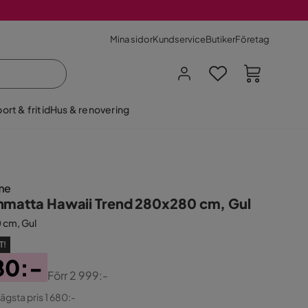
Mina sidor
Kundservice
Butiker
Företag
ort & fritid
Hus & renovering
me
nmatta Hawaii Trend 280x280 cm, Gul
 cm, Gul
T!
80:-
Förr
2 999:-
ginal
lägsta pris 1 680:-