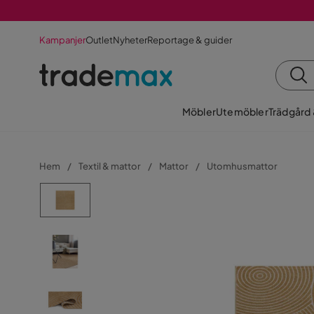
Kampanjer
Outlet
Nyheter
Reportage & guider
Möbler
Utemöbler
Trädgård
Hem
Textil & mattor
Mattor
Utomhusmattor