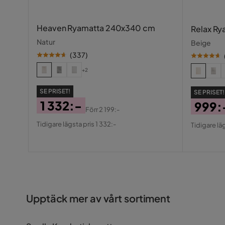
Heaven Ryamatta 240x340 cm
Relax R
Natur
Beige
(
337
)
+2
SE PRISET!
SE PRISET!
1 332:-
999:
Förr
2 199:-
Pris
Original
Pris
Origin
Tidigare lägsta pris 1 332:-
Tidigare lä
Pris
Pris
Upptäck mer av vårt sortiment