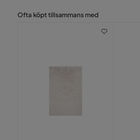
Specifikationer
Ofta köpt tillsammans med
Storlek: 280x280 cm
Färg: Gul
Material: 100% PP
Form: Kvadrat
Utomhus: Ja
Tjocklek: 6 mm