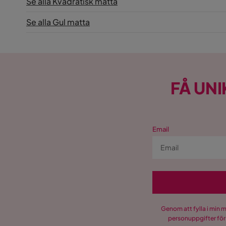
Se alla Kvadratisk matta
Se alla Gul matta
FÅ UNI
Email
Genom att fylla i min 
personuppgifter för