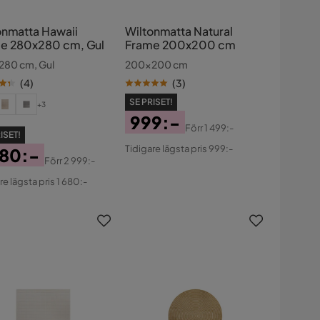
onmatta Hawaii
Wiltonmatta Natural
e 280x280 cm, Gul
Frame 200x200 cm
80 cm, Gul
200x200 cm
(
4
)
(
3
)
SE PRISET!
+3
999:-
Förr
1 499:-
ISET!
Pris
Original
Tidigare lägsta pris 999:-
680:-
Pris
Förr
2 999:-
s
ginal
re lägsta pris 1 680:-
s