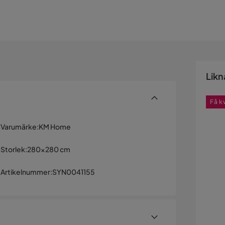
Likn
Få k
Varumärke
:
KM Home
Storlek
:
280x280 cm
Artikelnummer
:
SYN0041155