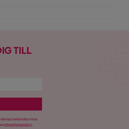
IG TILL
Trademax behandlar mina
max
Integritetspolicy
.