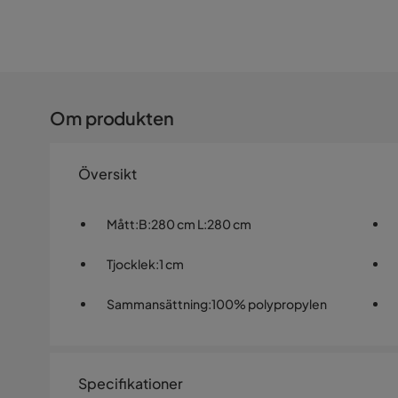
Om produkten
Översikt
Mått
:
B:280 cm L:280 cm
Tjocklek
:
1 cm
Sammansättning
:
100% polypropylen
Specifikationer