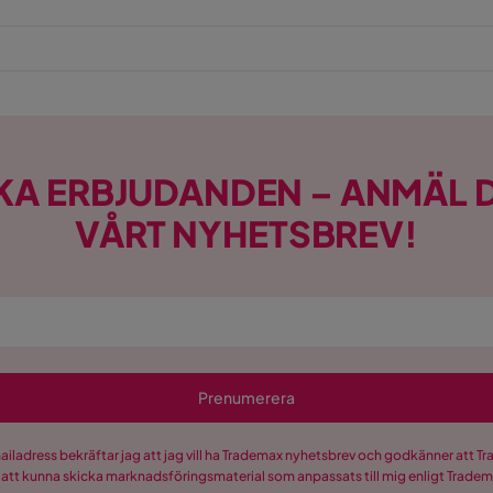
KA ERBJUDANDEN – ANMÄL D
VÅRT NYHETSBREV!
Prenumerera
mailadress bekräftar jag att jag vill ha Trademax nyhetsbrev och godkänner att 
 att kunna skicka marknadsföringsmaterial som anpassats till mig enligt Trade