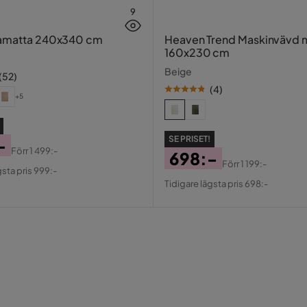
9
yamatta 240x340 cm
Heaven Trend Maskinvävd 
160x230 cm
Beige
(
52
)
(
4
)
+5
SE PRISET!
-
Förr
1 499:-
698:-
al
Förr
1 199:-
gsta pris 999:-
Pris
Original
Tidigare lägsta pris 698:-
Pris