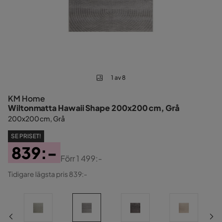
1 av 8
KM Home
Wiltonmatta Hawaii Shape 200x200 cm, Grå
200x200 cm, Grå
SE PRISET!
839:-
Förr
1 499:-
Pris
Original
Tidigare lägsta pris 839:-
Pris