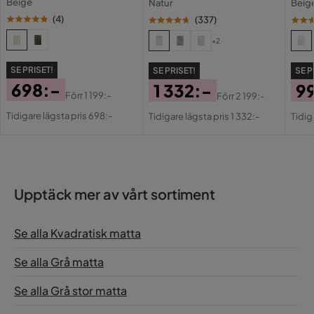
Beige
Natur
Beig
Storlek: 200x200 cm
(
4
)
(
337
)
Färg: Grå
Material: 100% PP
+2
Form: Kvadrat
Utomhus: Ja
SE PRISET!
SE PRISET!
SE P
Tjocklek: 6 mm
698:-
1 332:-
9
Förr
1 199:-
Förr
2 199:-
Pris
Original
Pris
Original
Pri
Or
Tidigare lägsta pris 698:-
Tidigare lägsta pris 1 332:-
Tidig
Pris
Pris
Pri
Upptäck mer av vårt sortiment
Se alla Kvadratisk matta
Se alla Grå matta
Se alla Grå stor matta