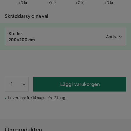
Pris
Pris
Pris
Pris
+
0 kr
+
0 kr
+
0 kr
+
0 kr
Skräddarsy dina val
Storlek
Ändra
200x200 cm
Lägg i varukorgen
Leverans: fre 14 aug. - fre 21 aug.
Om produkten