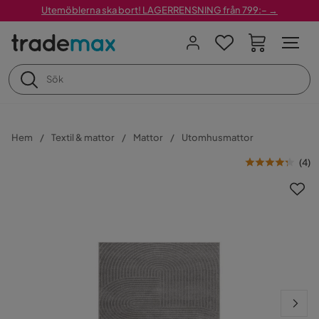
Utemöblerna ska bort! LAGERRENSNING från 799:– →
Hem
Textil & mattor
Mattor
Utomhusmattor
(
4
)