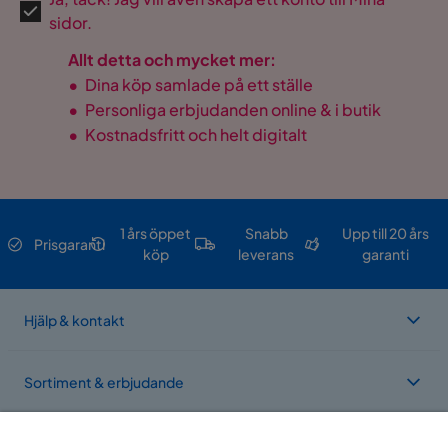
sidor.
Allt detta och mycket mer:
•
Dina köp samlade på ett ställe
•
Personliga erbjudanden online & i butik
•
Kostnadsfritt och helt digitalt
1 års öppet
Snabb
Upp till 20 års
Prisgaranti
köp
leverans
garanti
Hjälp & kontakt
Sortiment & erbjudande
Om Trademax