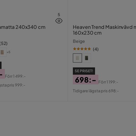
5
yamatta 240x340 cm
Heaven Trend Maskinvävd 
160x230 cm
Beige
(
52
)
(
4
)
+5
SE PRISET!
-
Förr
1 499:-
698:-
al
Förr
1 199:-
gsta pris 999:-
Pris
Original
Tidigare lägsta pris 698:-
Pris