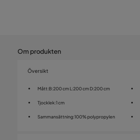
Om produkten
Översikt
Mått
:
B:200 cm L:200 cm D:200 cm
Tjocklek
:
1 cm
Sammansättning
:
100% polypropylen