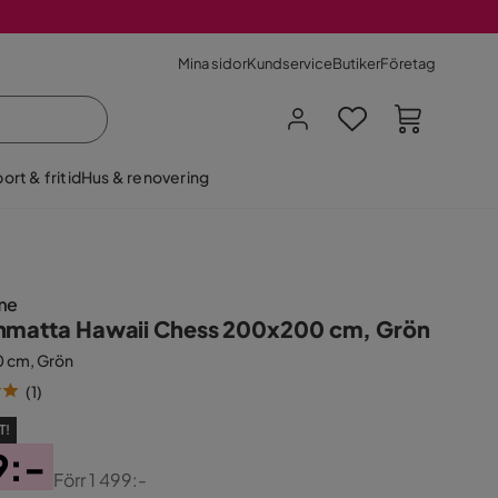
Mina sidor
Kundservice
Butiker
Företag
ort & fritid
Hus & renovering
me
nmatta Hawaii Chess 200x200 cm, Grön
 cm, Grön
(
1
)
T!
9:-
Förr
1 499:-