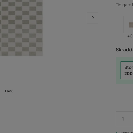
Pris
Ori
Tidigare 
Pris
Pri
+
0
Skrädda
Stor
200
1 av 8
Leverans