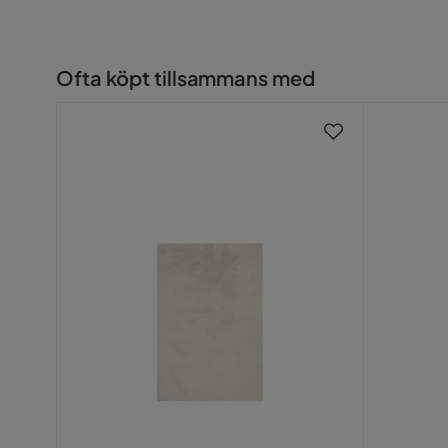
Specifikationer
Ofta köpt tillsammans med
Storlek: 200x200 cm
Färg: Grön
Material: 100% PP
Form: Kvadrat
Utomhus: Ja
Tjocklek: 6 mm