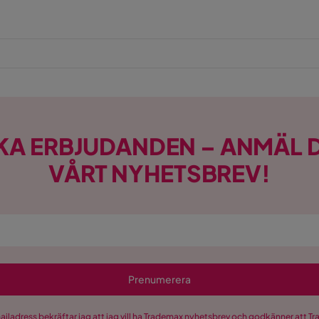
KA ERBJUDANDEN – ANMÄL D
VÅRT NYHETSBREV!
Prenumerera
mailadress bekräftar jag att jag vill ha Trademax nyhetsbrev och godkänner att 