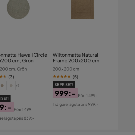
onmatta Hawaii Circle
Wiltonmatta Natural
200 cm, Grön
Frame 200x200 cm
200 cm, Grön
200x200 cm
(
3
)
(
5
)
SE PRISET!
+3
999:-
Förr
1 499:-
ISET!
Pris
Original
Tidigare lägsta pris 999:-
9:-
Pris
Förr
1 499:-
s
ginal
re lägsta pris 839:-
s