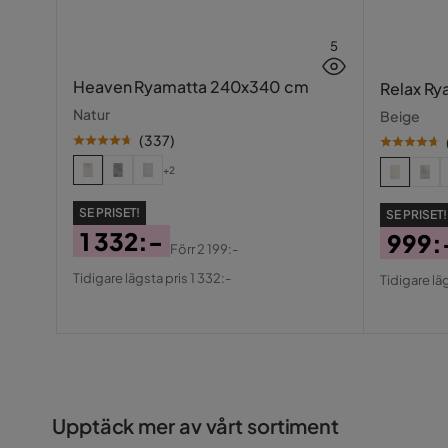
5
Heaven Ryamatta 240x340 cm
Relax R
Natur
Beige
(
337
)
+2
SE PRISET!
SE PRISET!
1 332:-
999:
Förr
2 199:-
Pris
Original
Pris
Origin
Tidigare lägsta pris 1 332:-
Tidigare lä
Pris
Pris
Upptäck mer av vårt sortiment