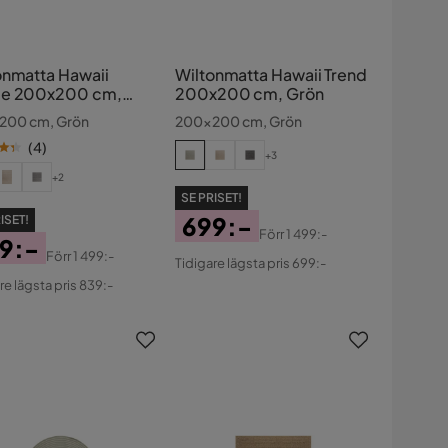
onmatta Hawaii
Wiltonmatta Hawaii Trend
e 200x200 cm,
200x200 cm, Grön
200 cm, Grön
200x200 cm, Grön
(
4
)
+3
+2
SE PRISET!
699:-
ISET!
Förr
1 499:-
9:-
Pris
Original
Förr
1 499:-
Tidigare lägsta pris 699:-
s
ginal
Pris
re lägsta pris 839:-
s