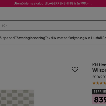
Utemöblerna ska bort! LAGERRENSNING från 799:– →
 & spabad
Förvaring
Inredning
Textil & mattor
Belysning & el
Hushåll
Sp
KM Ho
Wilto
200x200
SE PRISE
83