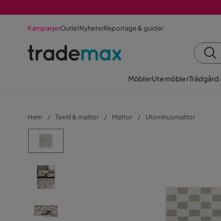
Kampanjer
Outlet
Nyheter
Reportage & guider
Möbler
Utemöbler
Trädgård
Hem
Textil & mattor
Mattor
Utomhusmattor