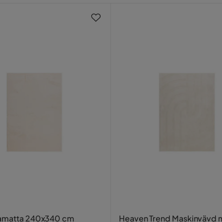
yamatta 240x340 cm
Heaven Trend Maskinvävd 