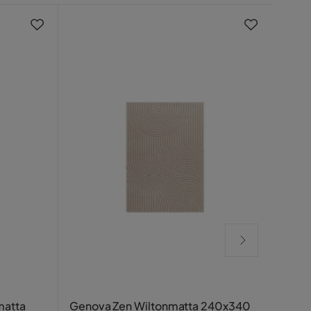
Cozy
matta
Genova Zen Wiltonmatta 240x340