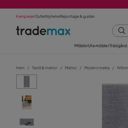
Kampanjer
Outlet
Nyheter
Reportage & guider
Möbler
Utemöbler
Trädgård
Hem
Textil & mattor
Mattor
Modern matta
Wilto