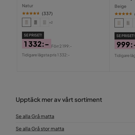
Natur
Beige
(
337
)
+2
SE PRISET!
SE PRISET!
1 332:-
999:
Förr
2 199:-
Pris
Original
Pris
Origin
Tidigare lägsta pris 1 332:-
Tidigare lä
Pris
Pris
Upptäck mer av vårt sortiment
Se alla Grå matta
Se alla Grå stor matta