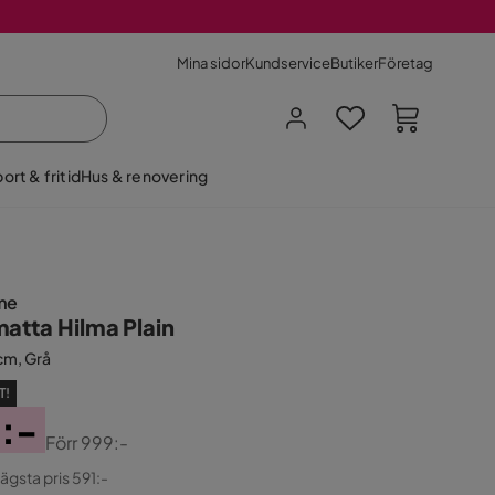
Mina sidor
Kundservice
Butiker
Företag
ort & fritid
Hus & renovering
me
matta Hilma Plain
cm, Grå
T!
:-
Förr
999:-
ginal
lägsta pris 591:-