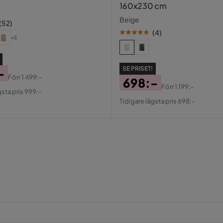
160x230 cm
Beige
(
52
)
(
4
)
+5
SE PRISET!
-
Förr
1 499:-
698:-
al
Förr
1 199:-
gsta pris 999:-
Pris
Original
Tidigare lägsta pris 698:-
Pris