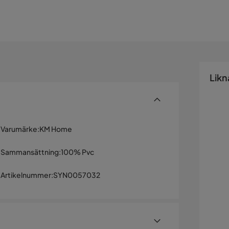
Likn
Varumärke
:
KM Home
Sammansättning
:
100% Pvc
Artikelnummer
:
SYN0057032