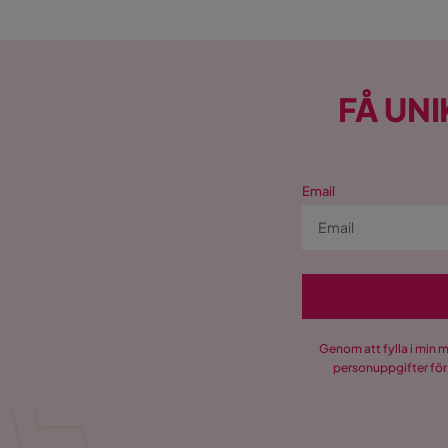
FÅ UNI
Email
Genom att fylla i min 
personuppgifter för