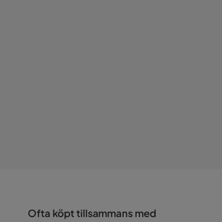
Färgnamn
Grey
Vikt
2.45 kg
Färg
Grå
Serie
Hilma
Ofta köpt tillsammans med