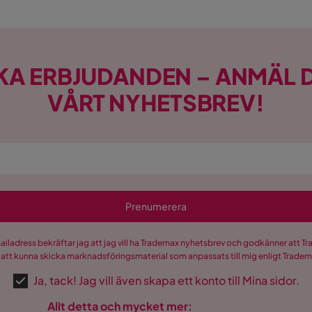
KA ERBJUDANDEN – ANMÄL D
VÅRT NYHETSBREV!
Prenumerera
mailadress bekräftar jag att jag vill ha Trademax nyhetsbrev och godkänner att 
 att kunna skicka marknadsföringsmaterial som anpassats till mig enligt Trade
Ja, tack! Jag vill även skapa ett konto till Mina sidor.
Allt detta och mycket mer: