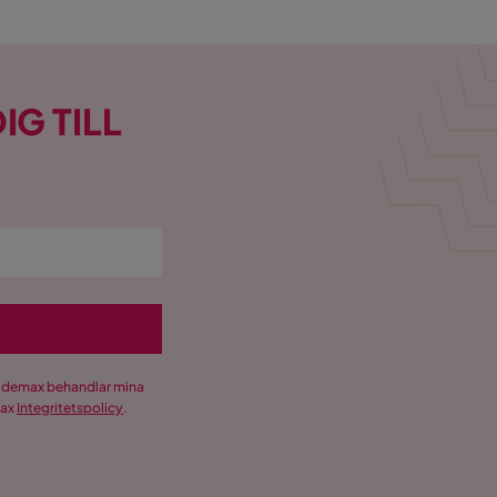
IG TILL
Trademax behandlar mina
max
Integritetspolicy
.