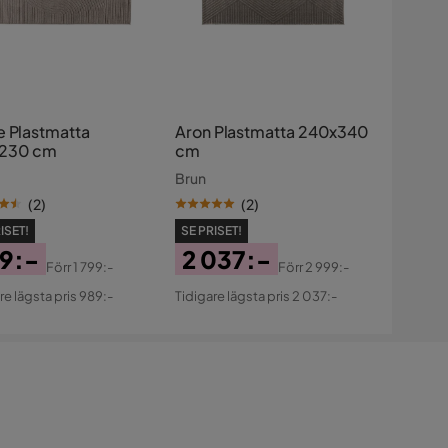
e Plastmatta
Aron Plastmatta 240x340
x230 cm
cm
Brun
(
2
)
(
2
)
ISET!
SE PRISET!
9:-
2 037:-
Förr
1 799:-
Förr
2 999:-
s
ginal
Pris
Original
re lägsta pris 989:-
Tidigare lägsta pris 2 037:-
s
Pris