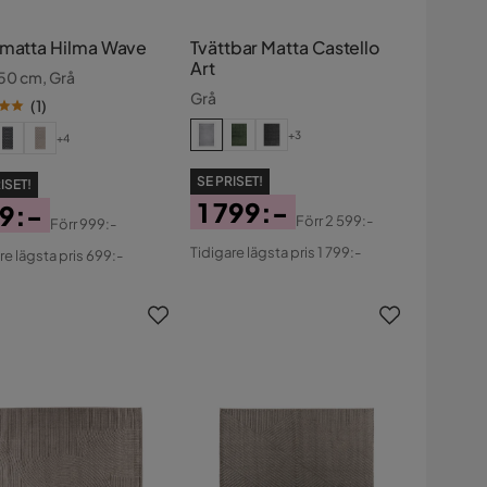
tmatta Hilma Wave
Tvättbar Matta Castello
Art
50 cm, Grå
Grå
(
1
)
+3
+4
SE PRISET!
ISET!
1 799:-
9:-
Förr
2 599:-
Förr
999:-
Pris
Original
s
ginal
Tidigare lägsta pris 1 799:-
re lägsta pris 699:-
Pris
s