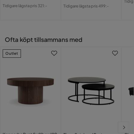
Pris
Original
Pris
Original
Tidig
Pri
Tidigare lägsta pris 321:-
Tidigare lägsta pris 499:-
Pris
Pris
Ofta köpt tillsammans med
Outlet