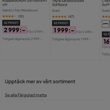
Kopparbo Runt Soffbord 90
Thyra Satsbord Runt
Ches
cm
Soffbord
Soff
Valnöt / Trä / Mörkbrunt
Svart
Svart
(
12
)
(
47
)
SE PRISET!
SE PRISET!
2 999:-
1 999:-
Förr
3 999:-
Förr
2 499:-
SE P
Pris
Original
Pris
Original
Tidigare lägsta pris 2 999:-
Tidigare lägsta pris 1 999:-
16
Pris
Pris
Förr
Pri
Or
Tidig
Pri
Upptäck mer av vårt sortiment
Se alla Färgglad matta