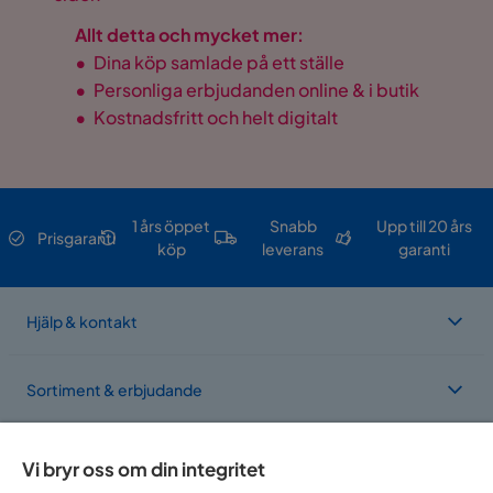
Allt detta och mycket mer:
•
Dina köp samlade på ett ställe
•
Personliga erbjudanden online & i butik
•
Kostnadsfritt och helt digitalt
1 års öppet
Snabb
Upp till 20 års
Prisgaranti
köp
leverans
garanti
Hjälp & kontakt
Sortiment & erbjudande
Om Trademax
Vi bryr oss om din integritet