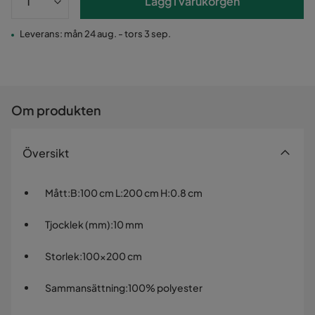
Lägg i varukorgen
Leverans: mån 24 aug. - tors 3 sep.
Om produkten
Översikt
Mått
:
B:100 cm L:200 cm H:0.8 cm
Tjocklek (mm)
:
10 mm
Storlek
:
100x200 cm
Sammansättning
:
100% polyester