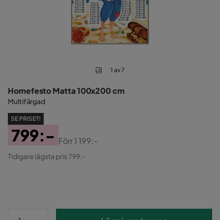
1 av 7
Homefesto Matta 100x200 cm
Multifärgad
SE PRISET!
799:-
Förr
1 199:-
Pris
Original
Tidigare lägsta pris 799:-
Pris