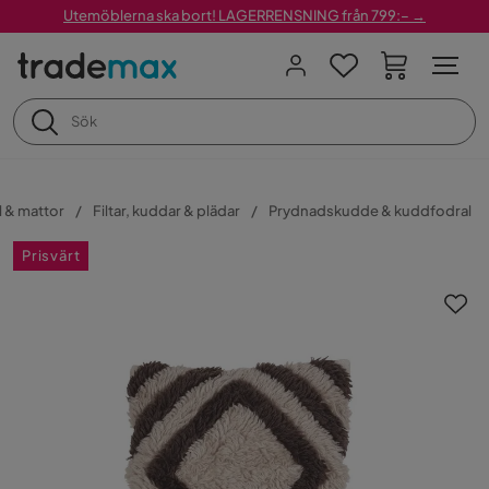
Utemöblerna ska bort! LAGERRENSNING från 799:– →
l & mattor
Filtar, kuddar & plädar
Prydnadskudde & kuddfodral
Prisvärt