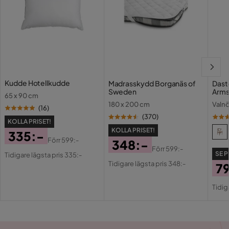
Kudde Hotellkudde
Madrasskydd Borganäs of
Dast
Sweden
Arm
65 x 90 cm
180 x 200 cm
Valnö
(
16
)
(
370
)
KOLLA PRISET!
KOLLA PRISET!
335:-
Förr
599:-
348:-
Pris
Original
Förr
599:-
SE P
Tidigare lägsta pris 335:-
Pris
Original
Pris
Tidigare lägsta pris 348:-
7
Pris
Pri
Or
Tidig
Pri