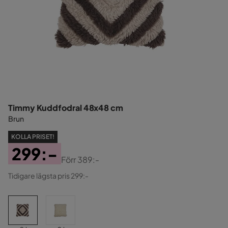
Timmy Kuddfodral 48x48 cm
Brun
KOLLA PRISET!
299:-
Förr
389:-
Pris
Original
Tidigare lägsta pris 299:-
Pris