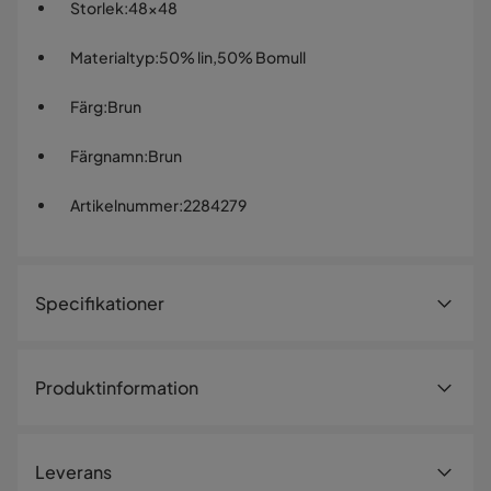
Storlek
:
48x48
Materialtyp
:
50% lin,50% Bomull
Färg
:
Brun
Färgnamn
:
Brun
Artikelnummer
:
2284279
Specifikationer
Artikelnummer:
2284279
Produktinformation
Storlek
Bredd
48 cm
Leverans
Längd
48 cm