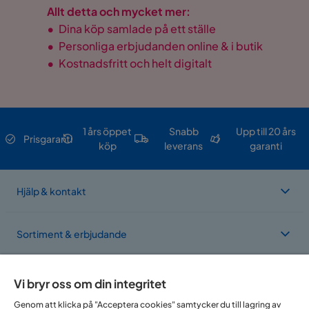
Allt detta och mycket mer:
•
Dina köp samlade på ett ställe
•
Personliga erbjudanden online & i butik
•
Kostnadsfritt och helt digitalt
1 års öppet
Snabb
Upp till 20 års
Prisgaranti
köp
leverans
garanti
Hjälp & kontakt
Sortiment & erbjudande
Om Trademax
Vi bryr oss om din integritet
Genom att klicka på "Acceptera cookies" samtycker du till lagring av