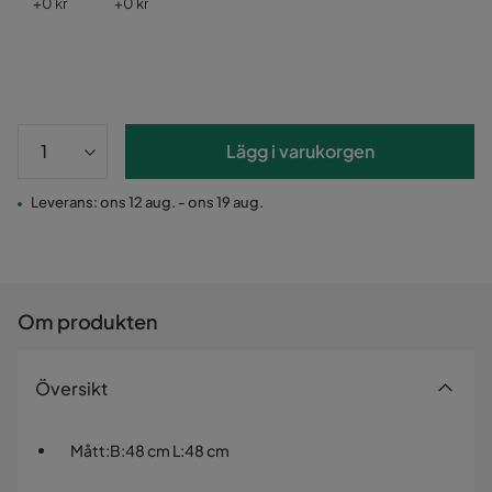
Pris
Pris
+
0 kr
+
0 kr
Lägg i varukorgen
Leverans: ons 12 aug. - ons 19 aug.
Om produkten
Översikt
Mått
:
B:48 cm L:48 cm