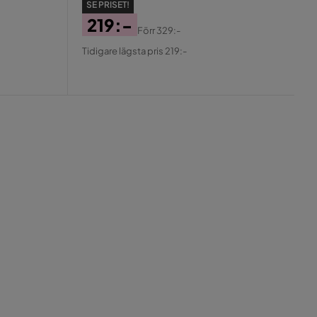
SE PRISET!
219:-
Förr
329:-
Pris
Original
Tidigare lägsta pris 219:-
Pris