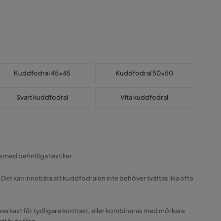
Kuddfodral 45x45
Kuddfodral 50x50
Svart kuddfodral
Vita kuddfodral
med befintliga textilier.
 Det kan innebära att kuddfodralen inte behöver tvättas lika ofta
erkast för tydligare kontrast, eller kombineras med mörkare