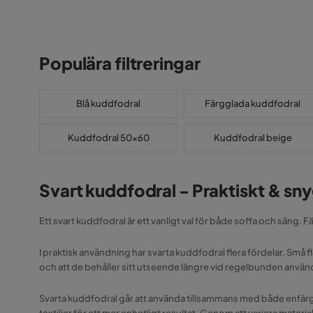
Populära filtreringar
Blå kuddfodral
Färgglada kuddfodral
Kuddfodral 50x60
Kuddfodral beige
Svart kuddfodral - Praktiskt & sn
Ett svart kuddfodral är ett vanligt val för både soffa och säng.
I praktisk användning har svarta kuddfodral flera fördelar. Små 
och att de behåller sitt utseende längre vid regelbunden använ
Svarta kuddfodral går att använda tillsammans med både enfärg