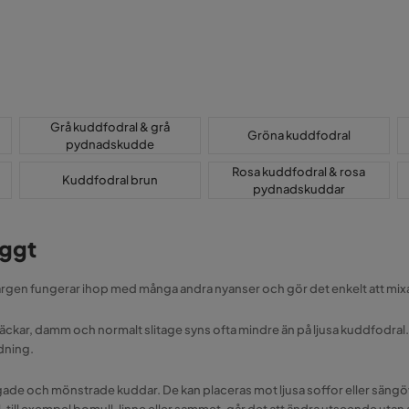
Grå kuddfodral & grå
Gröna kuddfodral
pydnadskudde
Rosa kuddfodral & rosa
Kuddfodral brun
pydnadskuddar
yggt
 Färgen fungerar ihop med många andra nyanser och gör det enkelt att mixa 
fläckar, damm och normalt slitage syns ofta mindre än på ljusa kuddfodral.
dning.
ade och mönstrade kuddar. De kan placeras mot ljusa soffor eller sängöv