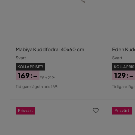
Mabiya Kuddfodral 40x60 cm
Eden Kud
Svart
Svart
KOLLA PRISET!
KOLLA PRIS
169:-
129:-
Förr
219:-
Pris
Original
Pris
Origin
Tidigare lägsta pris 169:-
Tidigare lägs
Pris
Pris
Prisvärt
Prisvärt