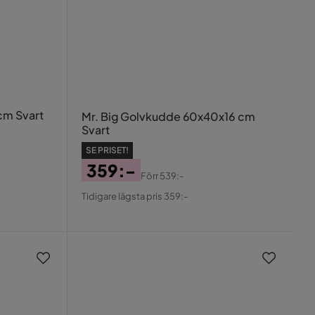
cm Svart
Mr. Big Golvkudde 60x40x16 cm
Svart
SE PRISET!
359:-
Förr
539:-
Pris
Original
Tidigare lägsta pris 359:-
Pris