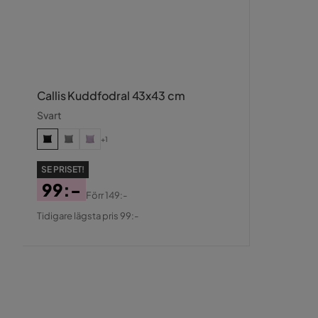
Callis Kuddfodral 43x43 cm
Svart
+1
SE PRISET!
99:-
Förr
149:-
Pris
Original
Tidigare lägsta pris 99:-
Pris