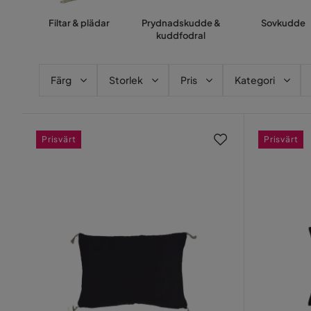
Filtar & plädar
Prydnadskudde &
Sovkudde
kuddfodral
Färg
Storlek
Pris
Kategori
Prisvärt
Prisvärt