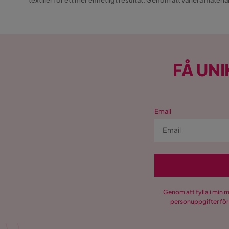
textilier för ett mer enhetligt resultat. Genom att variera materia
FÅ UNI
Email
Genom att fylla i min 
personuppgifter för