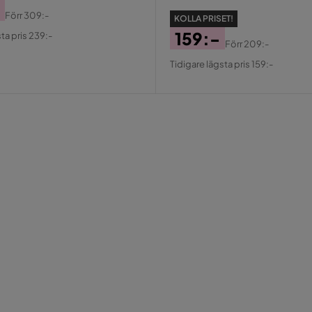
Förr
309:-
KOLLA PRISET!
al
159:-
ta pris 239:-
Förr
209:-
Pris
Original
Tidigare lägsta pris 159:-
Pris