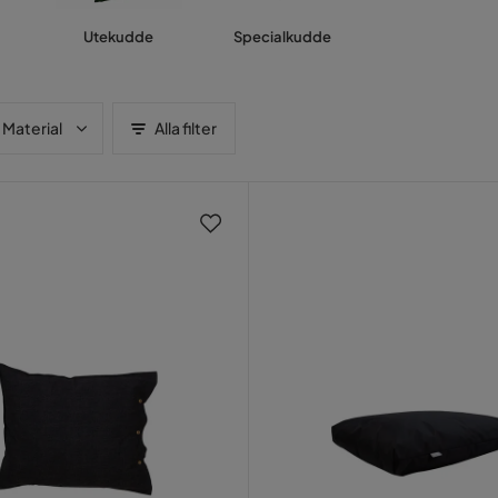
Utekudde
Specialkudde
Material
Alla filter