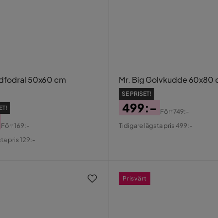
dfodral 50x60 cm
Mr. Big Golvkudde 60x80 
SE PRISET!
499:-
ET!
Förr
749:-
Pris
Original
Förr
169:-
Tidigare lägsta pris 499:-
Pris
al
ta pris 129:-
Prisvärt