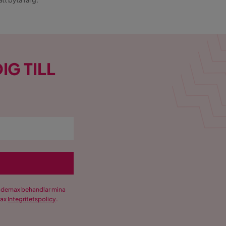
att byta färg.
IG TILL
Trademax behandlar mina
max
Integritetspolicy
.