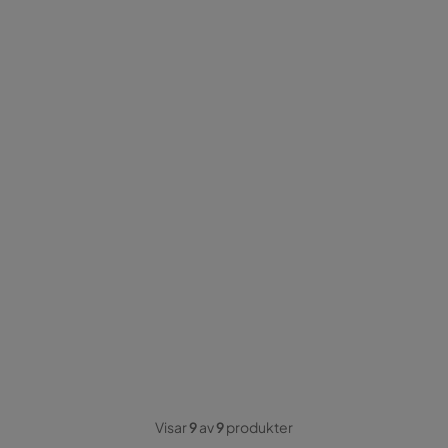
Visar
9
av
9
produkter