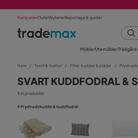
Kampanjer
Outlet
Nyheter
Reportage & guider
Möbler
Utemöbler
Trädgård
Hem
Textil & mattor
Filtar, kuddar & plädar
Prydnads
SVART KUDDFODRAL & 
9 st produkter
Prydnadskudde & kuddfodral