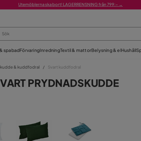
Utemöblerna ska bort! LAGERRENSNING från 799:– →
 & spabad
Förvaring
Inredning
Textil & mattor
Belysning & el
Hushåll
Sp
kudde & kuddfodral
Svart kuddfodral
SVART PRYDNADSKUDDE