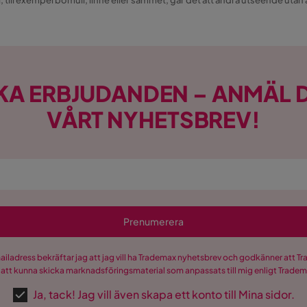
l, till exempel bomull, linne eller sammet, går det att ändra utseende utan 
KA ERBJUDANDEN – ANMÄL D
VÅRT NYHETSBREV!
Prenumerera
mailadress bekräftar jag att jag vill ha Trademax nyhetsbrev och godkänner att 
 att kunna skicka marknadsföringsmaterial som anpassats till mig enligt Trade
Ja, tack! Jag vill även skapa ett konto till Mina sidor.