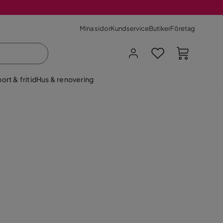
Mina sidor
Kundservice
Butiker
Företag
ort & fritid
Hus & renovering