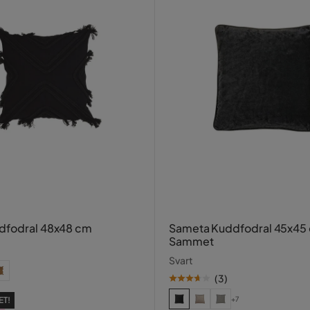
dfodral 48x48 cm
Sameta Kuddfodral 45x45
Sammet
Svart
(
3
)
+7
ET!