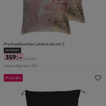
Prydnadskuddar Lantana set om 2
SE PRISET!
359:-
Förr
539:-
Pris
Original
Tidigare lägsta pris 359:-
Pris
Prisvärt