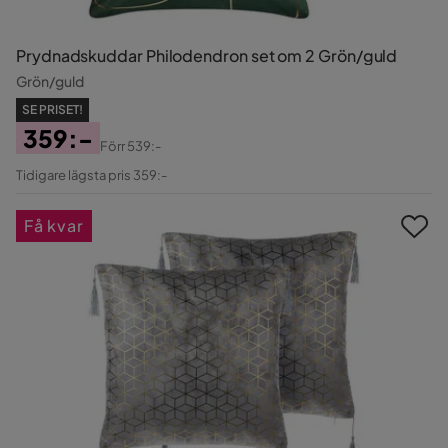
Prydnadskuddar Philodendron set om 2 Grön/guld
Grön/guld
SE PRISET!
359:-
Förr
539:-
Pris
Original
Tidigare lägsta pris 359:-
Pris
Få kvar