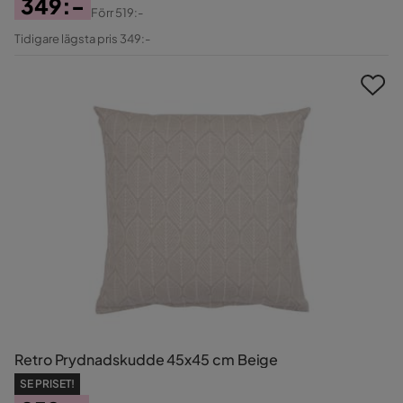
349:-
Förr
519:-
Pris
Original
Tidigare lägsta pris 349:-
Pris
Retro Prydnadskudde 45x45 cm Beige
SE PRISET!