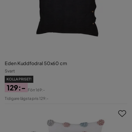
Eden Kuddfodral 50x60 cm
Svart
KOLLA PRISET!
129:-
Förr
169:-
Pris
Original
Tidigare lägsta pris 129:-
Pris