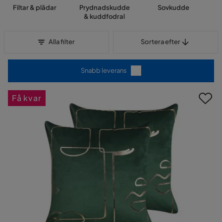
Filtar & plädar
Prydnadskudde
Sovkudde
& kuddfodral
Sortera efter
Alla filter
Sortera efter
Snabb leverans
Få kvar