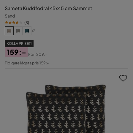
Sameta Kuddfodral 45x45 cm Sammet
Sand
(
3
)
+7
KOLLA PRISET!
159:-
Förr
209:-
Pris
Original
Tidigare lägsta pris 159:-
Pris