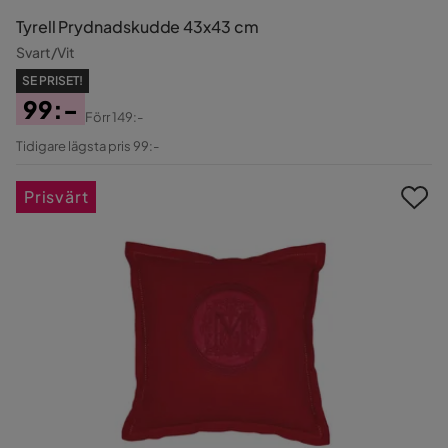
Tyrell Prydnadskudde 43x43 cm
Svart/Vit
SE PRISET!
99:-
Förr
149:-
Pris
Original
Tidigare lägsta pris 99:-
Pris
Prisvärt