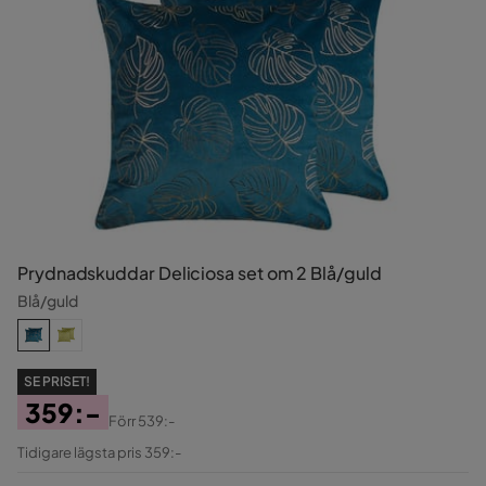
Prydnadskuddar Deliciosa set om 2 Blå/guld
Blå/guld
SE PRISET!
359:-
Förr
539:-
Pris
Original
Tidigare lägsta pris 359:-
Pris