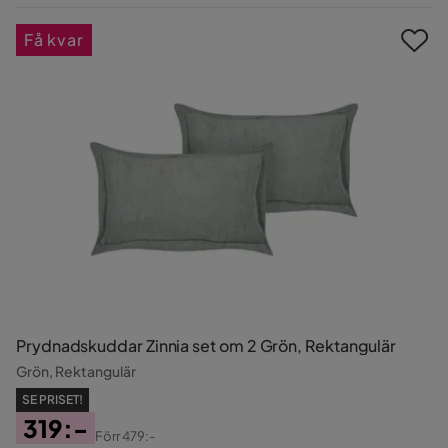
Pris
Få kvar
Prydnadskuddar Zinnia set om 2 Grön, Rektangulär
Grön, Rektangulär
SE PRISET!
319:-
Förr
479:-