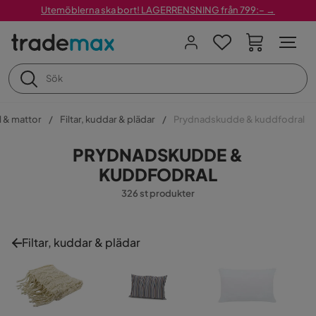
Utemöblerna ska bort! LAGERRENSNING från 799:– →
l & mattor
Filtar, kuddar & plädar
Prydnadskudde & kuddfodral
PRYDNADSKUDDE &
KUDDFODRAL
326 st produkter
Filtar, kuddar & plädar