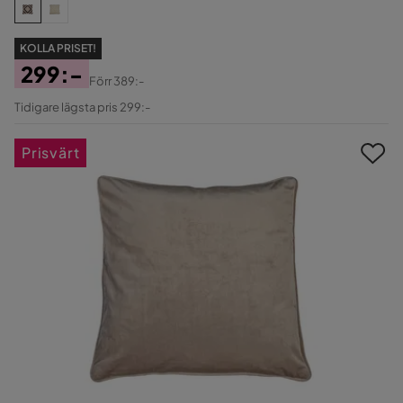
KOLLA PRISET!
299:-
Förr
389:-
Pris
Original
Tidigare lägsta pris 299:-
Pris
Prisvärt