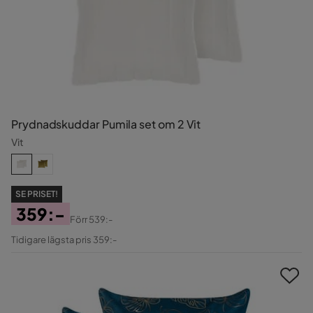
Prydnadskuddar Pumila set om 2 Vit
Vit
SE PRISET!
359:-
Förr
539:-
Pris
Original
Tidigare lägsta pris 359:-
Pris