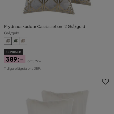
Prydnadskuddar Cassia set om 2 Grå/guld
Grå/guld
SE PRISET!
389:-
Förr
579:-
Pris
Original
Tidigare lägsta pris 389:-
Pris