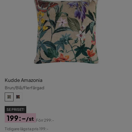
Kudde Amazonia
Brun/Blå/Flerfärgad
SE PRISET!
199:-
/st
Förr
299:-
Pris
Original
Tidigare lägsta pris 199:-