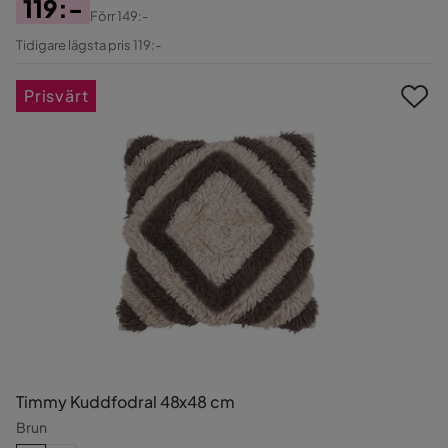
119:-
Förr
149:-
Pris
Original
Tidigare lägsta pris 119:-
Pris
Prisvärt
Timmy Kuddfodral 48x48 cm
Brun