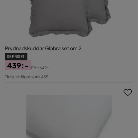
Prydnadskuddar Glabra set om 2
SE PRISET!
439:-
Förr
649:-
Pris
Original
Tidigare lägsta pris 439:-
Pris