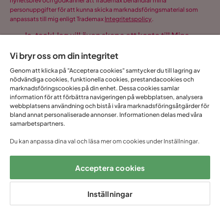
nyhetsbrev och godkänner att Trademax behandlar mina
personuppgifter för att kunna skicka marknadsföringsmaterial som
anpassats till mig enligt Trademax
Integritetspolicy
.
Ja, tack! Jag vill även skapa ett konto till Mina
sidor.
Vi bryr oss om din integritet
Allt detta och mycket mer:
Genom att klicka på "Acceptera cookies" samtycker du till lagring av
•
Dina köp samlade på ett ställe
nödvändiga cookies, funktionella cookies, prestandacookies och
marknadsföringscookies på din enhet. Dessa cookies samlar
•
Personliga erbjudanden online & i butik
information för att förbättra navigeringen på webbplatsen, analysera
•
Kostnadsfritt och helt digitalt
webbplatsens användning och bistå i våra marknadsföringsåtgärder för
bland annat personaliserade annonser. Informationen delas med våra
samarbetspartners.
Du kan anpassa dina val och läsa mer om cookies under Inställningar.
1 års öppet
Snabb
Upp till 20 års
Prisgaranti
köp
leverans
garanti
Acceptera cookies
Hjälp & kontakt
Inställningar