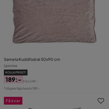
Sameta Kuddfodral 50x90 cm
Ljusrosa
KOLLA PRISET!
189:-
Förr
249:-
Pris
Original
Tidigare lägsta pris 189:-
Pris
Få kvar