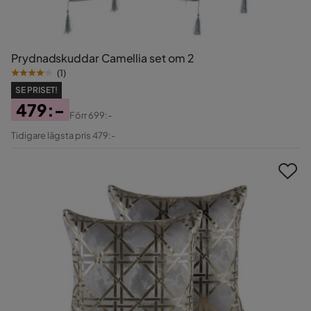
Prydnadskuddar Camellia set om 2
(
1
)
SE PRISET!
479:-
Förr
699:-
Pris
Original
Tidigare lägsta pris 479:-
Pris