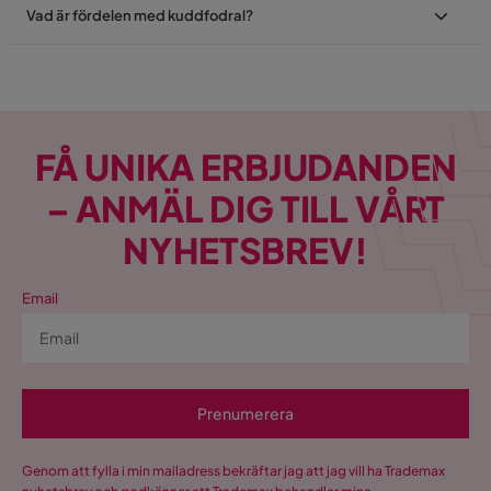
Vad är fördelen med kuddfodral?
FÅ UNIKA ERBJUDANDEN
– ANMÄL DIG TILL VÅRT
NYHETSBREV!
Email
Prenumerera
Genom att fylla i min mailadress bekräftar jag att jag vill ha Trademax