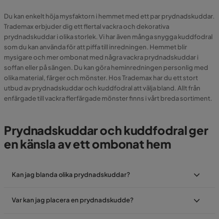
Du kan enkelt höja mysfaktorn i hemmet med ett par prydnadskuddar.
Trademax erbjuder dig ett flertal vackra och dekorativa
prydnadskuddar i olika storlek. Vi har även många snygga kuddfodral
som du kan använda för att piffa till inredningen. Hemmet blir
mysigare och mer ombonat med några vackra prydnadskuddar i
soffan eller på sängen. Du kan göra heminredningen personlig med
olika material, färger och mönster. Hos Trademax har du ett stort
utbud av prydnadskuddar och kuddfodral att välja bland. Allt från
enfärgade till vackra flerfärgade mönster finns i vårt breda sortiment.
Prydnadskuddar och kuddfodral ger
en känsla av ett ombonat hem
Kan jag blanda olika prydnadskuddar?
Var kan jag placera en prydnadskudde?