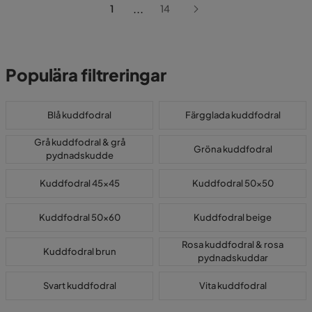
...
1
14
Populära filtreringar
Blå kuddfodral
Färgglada kuddfodral
Grå kuddfodral & grå
Gröna kuddfodral
pydnadskudde
Kuddfodral 45x45
Kuddfodral 50x50
Kuddfodral 50x60
Kuddfodral beige
Rosa kuddfodral & rosa
Kuddfodral brun
pydnadskuddar
Svart kuddfodral
Vita kuddfodral