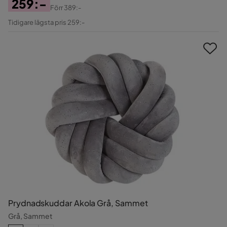
259:-
Förr
389:-
Pris
Original
Tidigare lägsta pris 259:-
Pris
Prydnadskuddar Akola Grå, Sammet
Grå, Sammet