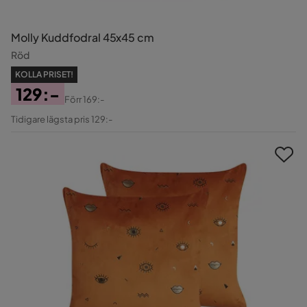
Molly Kuddfodral 45x45 cm
Röd
KOLLA PRISET!
129:-
Förr
169:-
Pris
Original
Tidigare lägsta pris 129:-
Pris