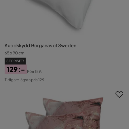
Kuddskydd Borganäs of Sweden
65 x 90 cm
SE PRISET!
129:-
Förr
189:-
Pris
Original
Tidigare lägsta pris 129:-
Pris