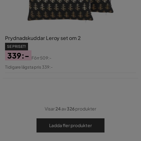
Prydnadskuddar Leroy set om 2
SE PRISET!
339:-
Förr
509:-
Pris
Original
Tidigare lägsta pris 339:-
Pris
Visar
24
av
326
produkter
Ladda fler produkter