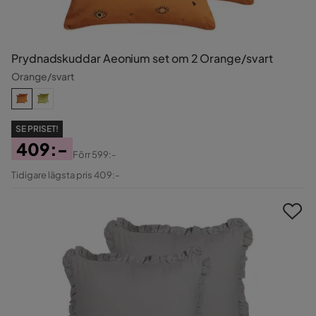
Prydnadskuddar Aeonium set om 2 Orange/svart
Orange/svart
SE PRISET!
409:-
Förr
599:-
Pris
Original
Tidigare lägsta pris 409:-
Pris