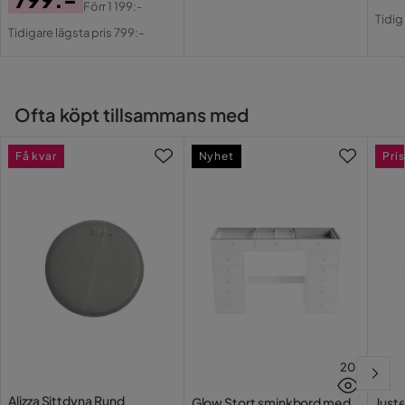
Pris
Pri
Or
Förr
1 199:-
Pris
Original
Tidig
Pri
Tidigare lägsta pris 799:-
Pris
Ofta köpt tillsammans med
Få kvar
Nyhet
Pris
20
Alizza Sittdyna Rund
Glow Stort sminkbord med
Juste