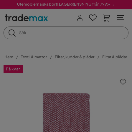
Utemöblerna ska bort! LAGERRENSNING från 799:– →
Hem
Textil & mattor
Filtar, kuddar & plädar
Filtar & plädar
Få kvar