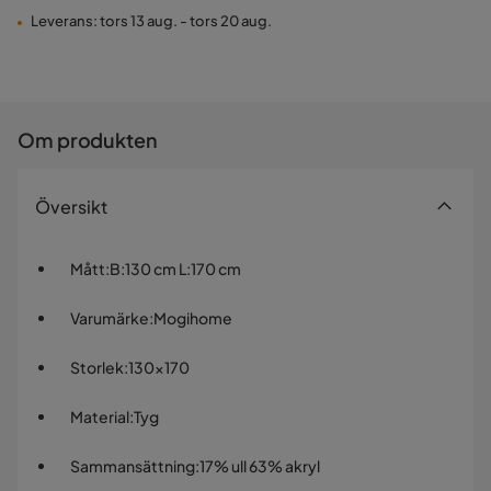
Leverans: tors 13 aug. - tors 20 aug.
Om produkten
Översikt
Mått
:
B:130 cm L:170 cm
Varumärke
:
Mogihome
Storlek
:
130x170
Material
:
Tyg
Sammansättning
:
17% ull 63% akryl