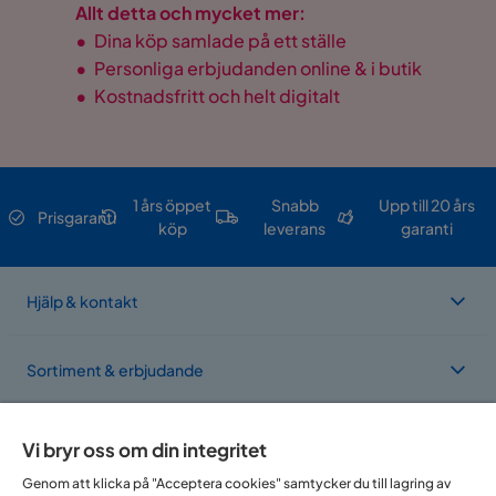
Allt detta och mycket mer:
•
Dina köp samlade på ett ställe
•
Personliga erbjudanden online & i butik
•
Kostnadsfritt och helt digitalt
1 års öppet
Snabb
Upp till 20 års
Prisgaranti
köp
leverans
garanti
Hjälp & kontakt
Sortiment & erbjudande
Om Trademax
Vi bryr oss om din integritet
Genom att klicka på "Acceptera cookies" samtycker du till lagring av