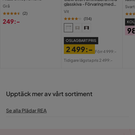
glasskiva - Förvaring med
Grå
Svart
lådor och fack 120 cm
Vit
(
2
)
(
114
)
249:-
KOLL
Pris
9
Pri
OSLAGBART PRIS
2 499:-
Förr
4 999:-
Pris
Original
Tidigare lägsta pris 2 499:-
Pris
Upptäck mer av vårt sortiment
Se alla Plädar REA