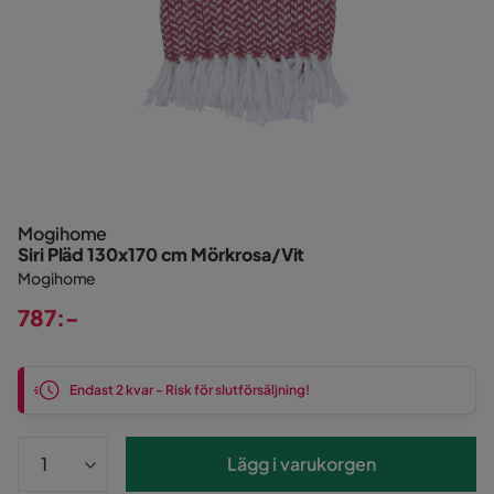
Mogihome
Siri Pläd 130x170 cm Mörkrosa/Vit
Mogihome
787:-
Pris
Endast 2 kvar - Risk för slutförsäljning!
Lägg i varukorgen