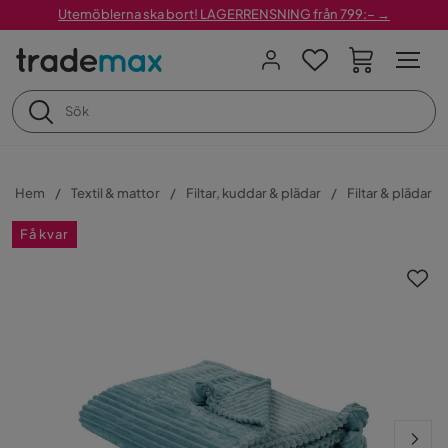
Utemöblerna ska bort! LAGERRENSNING från 799:– →
Hem
Textil & mattor
Filtar, kuddar & plädar
Filtar & plädar
Få kvar