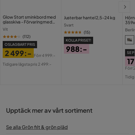
Glow Stort sminkbord med
Justerbar hantel 2,5-24 kg
Hörn
glasskiva - Förvaring med
359x
Svart
lådor och fack 120 cm
Vit
Berli
(
15
)
(
112
)
KOLLA PRISET!
OSLAGBART PRIS
988:-
2 499:-
SE P
Pris
Förr
4 999:-
17
Pris
Original
Tidigare lägsta pris 2 499:-
Pris
Förr
Pri
Or
Tidig
Pri
Upptäck mer av vårt sortiment
Se alla Grön filt & grön pläd