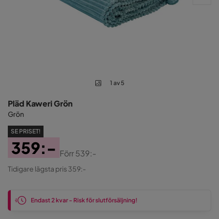
1 av 5
Pläd Kaweri Grön
Grön
SE PRISET!
359:-
Förr
539:-
Pris
Original
Tidigare lägsta pris 359:-
Pris
Endast 2 kvar - Risk för slutförsäljning!