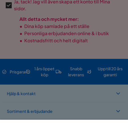
Ja, tack! Jag vill även skapa ett konto till Mina
sidor.
Allt detta och mycket mer:
•
Dina köp samlade på ett ställe
•
Personliga erbjudanden online & i butik
•
Kostnadsfritt och helt digitalt
1 års öppet
Snabb
Upp till 20 års
Prisgaranti
köp
leverans
garanti
Hjälp & kontakt
Sortiment & erbjudande