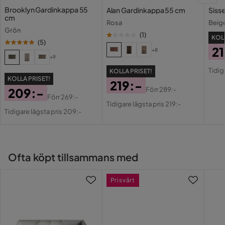
Brooklyn Gardinkappa 55
Alan Gardinkappa 55 cm
Siss
cm
Rosa
Beig
Grön
(
1
)
KOLL
(
5
)
21
+8
+9
Pri
Or
Tidig
KOLLA PRISET!
Pri
KOLLA PRISET!
219:-
209:-
Förr
289:-
Pris
Original
Förr
269:-
Pris
Original
Tidigare lägsta pris 219:-
Pris
Tidigare lägsta pris 209:-
Pris
Ofta köpt tillsammans med
Prisvärt