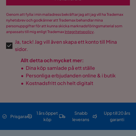
Genom att fylla i min mailadress bekräftar jag att jag vill ha Trademax
nyhetsbrev och godkänner att Trademax behandlar mina
personuppgifter för att kunna skicka marknadsföringsmaterial som
anpassats till mig enligt Trademax
Integritetspolicy
.
Ja, tack! Jag vill även skapa ett konto till Mina
sidor.
Allt detta och mycket mer:
•
Dina köp samlade på ett ställe
•
Personliga erbjudanden online & i butik
•
Kostnadsfritt och helt digitalt
1 års öppet
Snabb
Upp till 20 års
Prisgaranti
köp
leverans
garanti