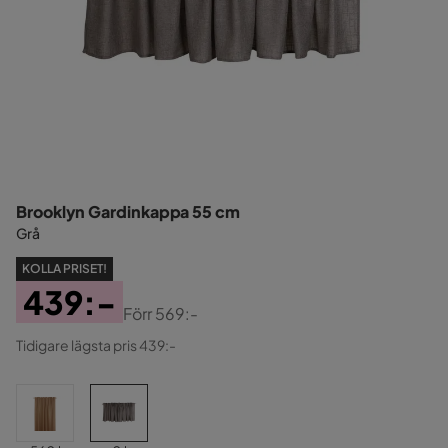
Brooklyn Gardinkappa 55 cm
Grå
KOLLA PRISET!
439:-
Förr
569:-
Pris
Original
Tidigare lägsta pris 439:-
Pris