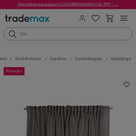
Utemöblerna ska bort! LAGERRENSNING från 799:– →
Hem
Textil & mattor
Gardiner
Gardinlängder
Hanklängd
Prisvärt