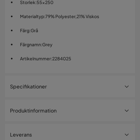
Storlek
:
55x250
Materialtyp
:
79% Polyester,21% Viskos
Färg
:
Grå
Färgnamn
:
Grey
Artikelnummer
:
2284025
Specifikationer
Artikelnummer:
2284025
Produktinformation
Storlek
Höjd
250 cm
Leverans
Bredd
55 cm