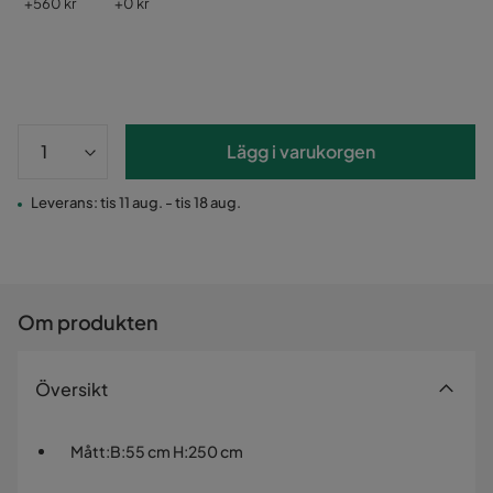
Pris
Pris
+
560 kr
+
0 kr
Lägg i varukorgen
Leverans: tis 11 aug. - tis 18 aug.
Om produkten
Översikt
Mått
:
B:55 cm H:250 cm