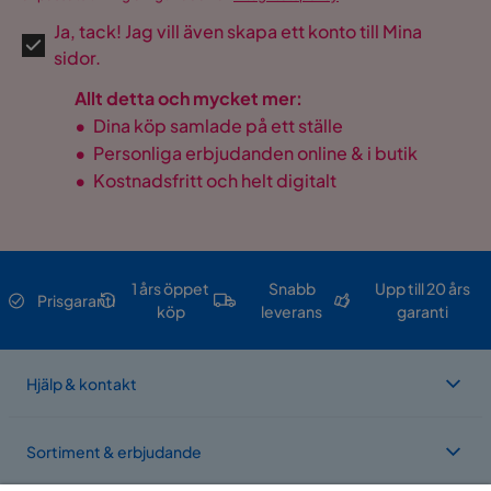
Ja, tack! Jag vill även skapa ett konto till Mina
sidor.
Allt detta och mycket mer:
•
Dina köp samlade på ett ställe
•
Personliga erbjudanden online & i butik
•
Kostnadsfritt och helt digitalt
1 års öppet
Snabb
Upp till 20 års
Prisgaranti
köp
leverans
garanti
Hjälp & kontakt
Sortiment & erbjudande