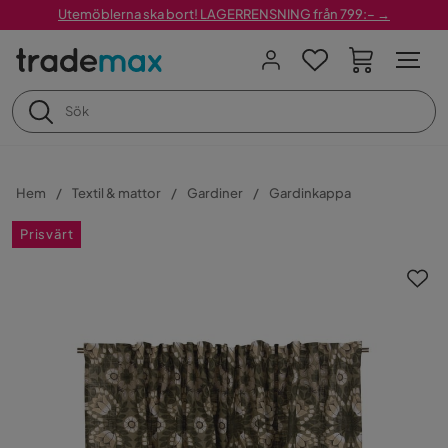
Utemöblerna ska bort! LAGERRENSNING från 799:– →
Hem
Textil & mattor
Gardiner
Gardinkappa
Prisvärt