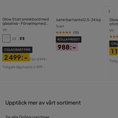
Glow Stort sminkbord med
Justerbar hantel 2,5-24 kg
Glow
glasskiva - Förvaring med
cm m
Svart
lådor och fack 120 cm
Holl
Vit
Vit
USB-
(
15
)
KOLLA PRISET!
OSL
988:-
1 
OSLAGBART PRIS
Pris
2 499:-
Pri
Or
Förr
4 999:-
Tidig
Pris
Original
Pri
Tidigare lägsta pris 2 499:-
Pris
Upptäck mer av vårt sortiment
Se alla Gröna gardiner