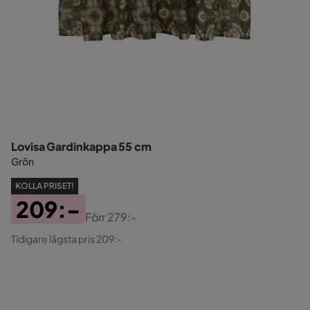
Lovisa Gardinkappa 55 cm
Grön
KOLLA PRISET!
209:-
Förr
279:-
Pris
Original
Tidigare lägsta pris 209:-
Pris