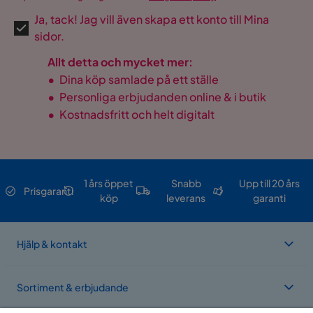
Ja, tack! Jag vill även skapa ett konto till Mina
sidor.
Allt detta och mycket mer:
•
Dina köp samlade på ett ställe
•
Personliga erbjudanden online & i butik
•
Kostnadsfritt och helt digitalt
1 års öppet
Snabb
Upp till 20 års
Prisgaranti
köp
leverans
garanti
Hjälp & kontakt
Sortiment & erbjudande