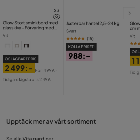
23
Glow Stort sminkbord med
Justerbar hantel 2,5-24 kg
Glow
glasskiva - Förvaring med
cm m
Svart
lådor och fack 120 cm
Holl
Vit
Vit
USB-
(
15
)
KOLLA PRISET!
OSL
988:-
1 
OSLAGBART PRIS
Pris
2 499:-
Pri
Or
Förr
4 999:-
Tidig
Pris
Original
Pri
Tidigare lägsta pris 2 499:-
Pris
Upptäck mer av vårt sortiment
Se alla Vita gardiner