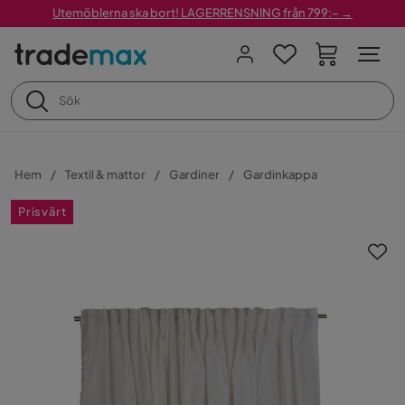
Utemöblerna ska bort! LAGERRENSNING från 799:– →
Hem
Textil & mattor
Gardiner
Gardinkappa
Prisvärt