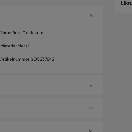
Likn
Varumärke
:
Trekkrunner
Material
:
Metall
Artikelnummer
:
SQ0237642
 stålrörkonstruktion