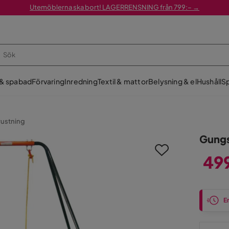
Utemöblerna ska bort! LAGERRENSNING från 799:– →
 & spabad
Förvaring
Inredning
Textil & mattor
Belysning & el
Hushåll
Sp
rustning
Gungs
49
Pris
En