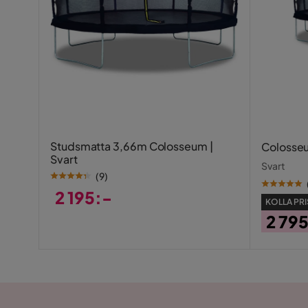
Färgnamn
Mörkgrön, 
Bredd: 195 cm
Djup: 66 cm
Utseende
Lekfull
Höjd: 182 cm
Max belastning: 40 kg
Serie
Studsmatta 3,66m Colosseum |
Colosse
Svart
Svart
(
9
)
2 195:-
KOLLA PRI
Pris
2 79
Pris