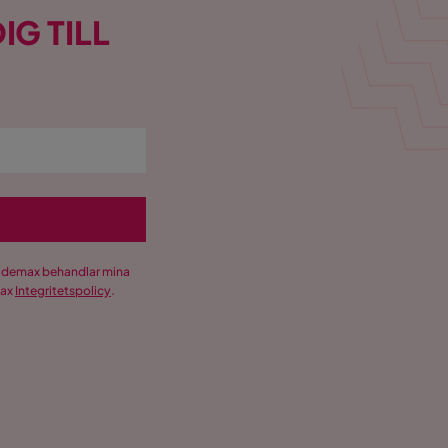
IG TILL
Trademax behandlar mina
max
Integritetspolicy
.