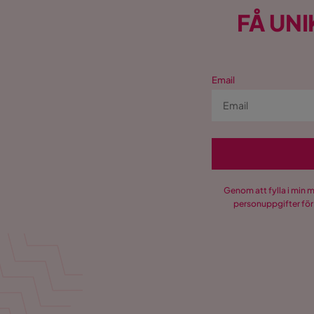
FÅ UNI
Email
Genom att fylla i min 
personuppgifter för