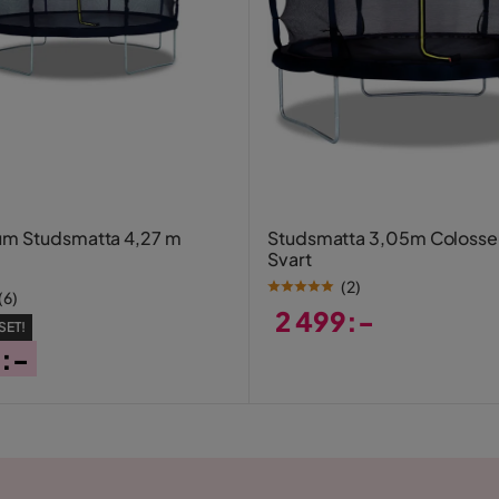
röd, gul och orange
um Studsmatta 4,27 m
Studsmatta 3,05m Colosse
Svart
(
2
)
(
6
)
2 499:-
SET!
Pris
5:-