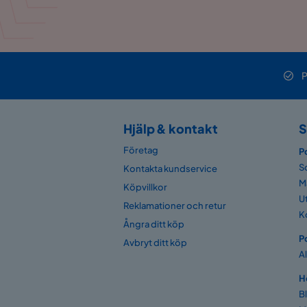
P
Hjälp & kontakt
S
Företag
P
S
Kontakta kundservice
M
Köpvillkor
U
Reklamationer och retur
K
Ångra ditt köp
P
Avbryt ditt köp
A
H
B