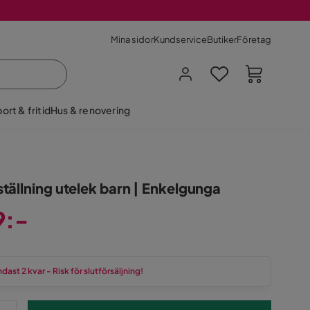
Mina sidor
Kundservice
Butiker
Företag
ort & fritid
Hus & renovering
tällning utelek barn | Enkelgunga
9:-
dast 2 kvar - Risk för slutförsäljning!