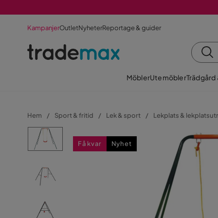
Kampanjer
Outlet
Nyheter
Reportage & guider
Möbler
Utemöbler
Trädgård
Hem
Sport & fritid
Lek & sport
Lekplats & lekplatsut
Få kvar
Nyhet