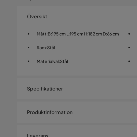
Översikt
Mått
:
B:195 cm L:195 cm H:182 cm D:66 cm
Ram
:
Stål
Materialval
:
Stål
Specifikationer
Artikelnummer:
SQ0237642
Produktinformation
Storlek
Liten gungställning med kraftig
Höjd
182 cm
Leverans