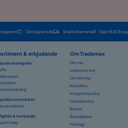
risgaranti
1 års öppet köp
Snabb leverans
Upp till 20 års g
ortiment & erbjudande
Om Trademax
Om oss
opulära kategorier
offa
Jobba hos oss
atgrupper
Om ditt köp
temöbler
Köpvillkor
ontinentalsäng
Integritetspolicy
opulära varumärken
Cookiepolicy
lla varumärken
Butiker
ögtider & kampanjer
Återkallelser
lack Friday
Företag