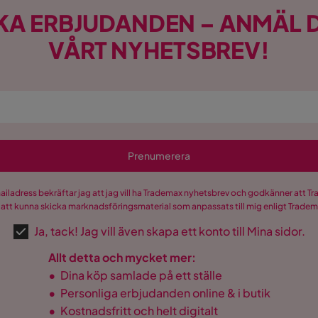
KA ERBJUDANDEN – ANMÄL D
VÅRT NYHETSBREV!
Prenumerera
mailadress bekräftar jag att jag vill ha Trademax nyhetsbrev och godkänner att 
 att kunna skicka marknadsföringsmaterial som anpassats till mig enligt Trade
Ja, tack! Jag vill även skapa ett konto till Mina sidor.
Allt detta och mycket mer:
•
Dina köp samlade på ett ställe
•
Personliga erbjudanden online & i butik
•
Kostnadsfritt och helt digitalt