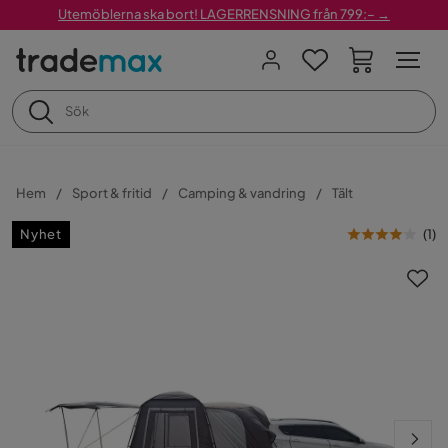
Utemöblerna ska bort! LAGERRENSNING från 799:– →
Hem
Sport & fritid
Camping & vandring
Tält
Nyhet
(
1
)