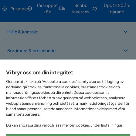
1 års öppet
Snabb
Upp till 20 års
Prisgaranti
köp
leverans
garanti
Hjälp & kontakt
Sortiment & erbjudande
Om Trademax
Vi bryr oss om din integritet
Genom att klicka på "Acceptera cookies" samtycker du till lagring av
nödvändiga cookies, funktionella cookies, prestandacookies och
Vi finns i flera länder
marknadsföringscookies på din enhet. Dessa cookies samlar
information för att förbättra navigeringen på webbplatsen, analysera
webbplatsens användning och bistå i våra marknadsföringsåtgärder för
bland annat personaliserade annonser. Informationen delas med våra
samarbetspartners.
Du kan anpassa dina val och läsa mer om cookies under Inställningar.