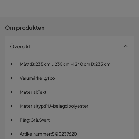
Om produkten
Översikt
Mått
:
B:235 cm L:235 cm H:240 cm D:235 cm
Varumärke
:
Lyfco
Material
:
Textil
Materialtyp
:
PU-belagd polyester
Färg
:
Grå,Svart
Artikelnummer
:
SQ0237620