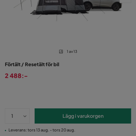
1 av 13
Förtält / Resetält för bil
2 488:-
Pris
Lägg i varukorgen
Leverans: tors 13 aug. - tors 20 aug.