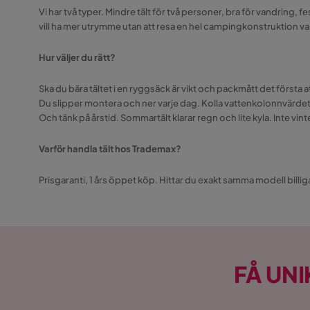
Vi har två typer. Mindre tält för två personer, bra för vandring,
vill ha mer utrymme utan att resa en hel campingkonstruktion varj
Hur väljer du rätt?
Ska du bära tältet i en ryggsäck är vikt och packmått det första a
Du slipper montera och ner varje dag. Kolla vattenkolonnvärdet i
Och tänk på årstid. Sommartält klarar regn och lite kyla. Inte vin
Varför handla tält hos Trademax?
Prisgaranti, 1 års öppet köp. Hittar du exakt samma modell billi
FÅ UNI