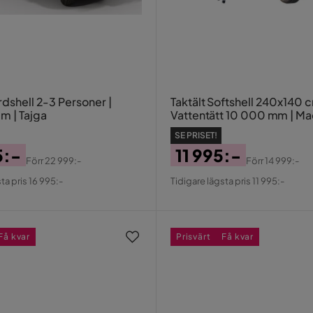
rdshell 2-3 Personer |
Taktält Softshell 240x140 c
 | Tajga
Vattentätt 10 000 mm | Ma
stege ingår | Trekkrunner
SE PRISET!
5:-
11 995:-
Förr
22 999:-
Förr
14 999:-
al
Pris
Original
ta pris 16 995:-
Tidigare lägsta pris 11 995:-
Pris
Få kvar
Prisvärt
Få kvar