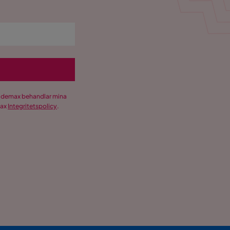
Trademax behandlar mina
max
Integritetspolicy
.