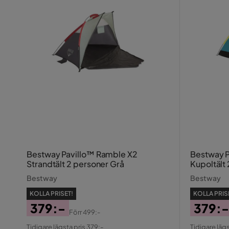
Bestway Pavillo™ Ramble X2
Bestway 
Strandtält 2 personer Grå
Kupoltält
Bestway
Bestway
KOLLA PRISET!
KOLLA PRIS
379:-
379:-
Förr
499:-
Pris
Original
Pris
Origin
Tidigare lägsta pris 379:-
Tidigare lägs