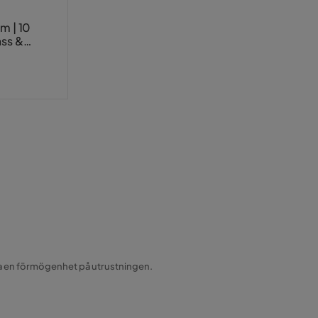
m | 10
ass &
ägga en förmögenhet på utrustningen.