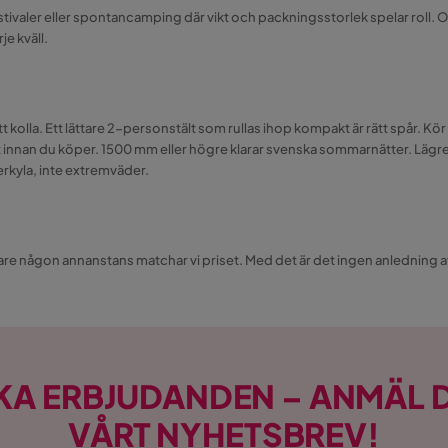
 festivaler eller spontancamping där vikt och packningsstorlek spelar roll.
e kväll.
tt kolla. Ett lättare 2-personstält som rullas ihop kompakt är rätt spår. Kör
nnan du köper. 1500 mm eller högre klarar svenska sommarnätter. Lägre än s
terkyla, inte extremväder.
gare någon annanstans matchar vi priset. Med det är det ingen anledning a
KA ERBJUDANDEN – ANMÄL D
VÅRT NYHETSBREV!