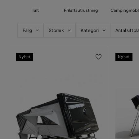
Tält
Friluftsutrustning
Campingmöbl
Färg
Storlek
Kategori
Antal sittpl
Nyhet
Nyhet