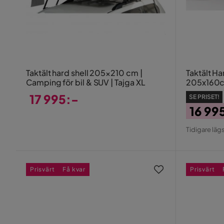
Taktält hard shell 205×210 cm |
Taktält Ha
Camping för bil & SUV | Tajga XL
205x160cm
17 995:-
SE PRISET!
16 99
Pris
Pris
Origin
Tidigare lägs
Pris
Prisvärt
Få kvar
Prisvärt