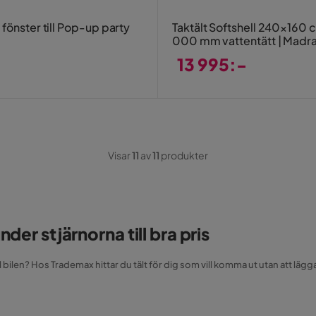
fönster till Pop-up party
Taktält Softshell 240×160 c
000 mm vattentätt | Madr
stege ingår | Trekkrunner
13 995:-
Pris
Visar
11
av
11
produkter
nder stjärnorna till bra pris
ill bilen? Hos Trademax hittar du tält för dig som vill komma ut utan att l