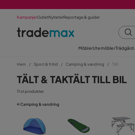
Kampanjer
Outlet
Nyheter
Reportage & guider
Möbler
Utemöbler
Trädgård
Hem
Sport & fritid
Camping & vandring
Tält
TÄLT & TAKTÄLT TILL BIL
11 st produkter
Camping & vandring