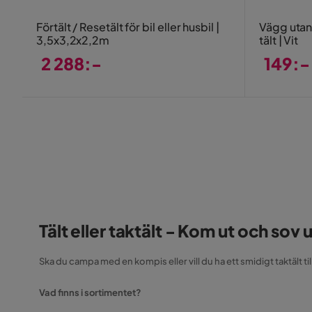
Förtält / Resetält för bil eller husbil |
Vägg utan 
3,5x3,2x2,2m
tält | Vit
2 288:-
149:-
Pris
Pris
Tält eller taktält - Kom ut och sov u
Ska du campa med en kompis eller vill du ha ett smidigt taktält t
Vad finns i sortimentet?