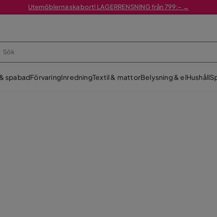
Utemöblerna ska bort! LAGERRENSNING från 799:– →
 & spabad
Förvaring
Inredning
Textil & mattor
Belysning & el
Hushåll
Sp