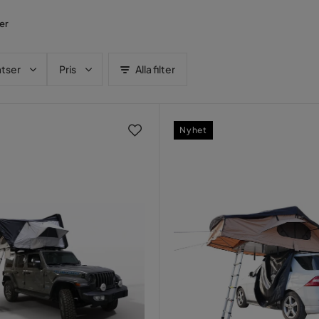
er
atser
Pris
Alla filter
Nyhet