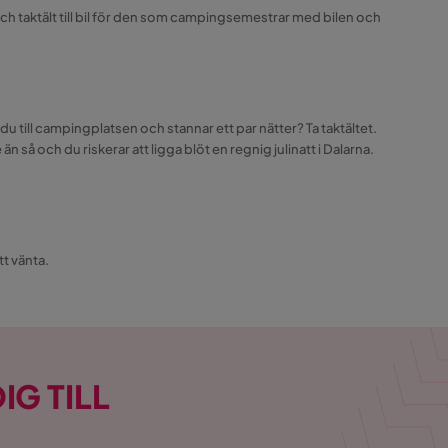
 Och taktält till bil för den som campingsemestrar med bilen och
 du till campingplatsen och stannar ett par nätter? Ta taktältet.
å och du riskerar att ligga blöt en regnig julinatt i Dalarna.
tt vänta.
IG TILL