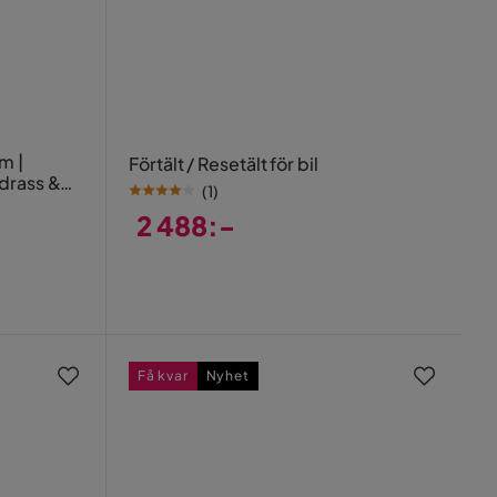
m |
Förtält / Resetält för bil
drass &
(
1
)
2 488:-
Pris
Få kvar
Nyhet