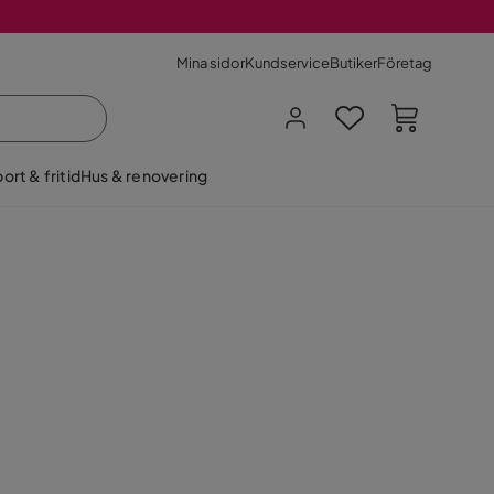
Mina sidor
Kundservice
Butiker
Företag
ort & fritid
Hus & renovering