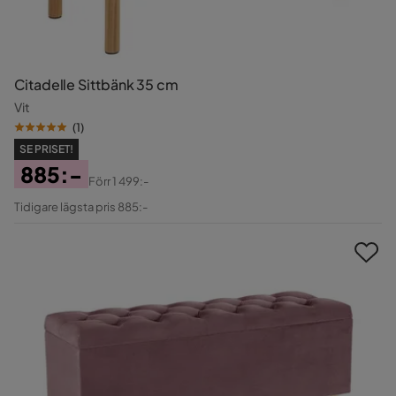
Citadelle Sittbänk 35 cm
Vit
(
1
)
SE PRISET!
885:-
Förr
1 499:-
Pris
Original
Tidigare lägsta pris 885:-
Pris