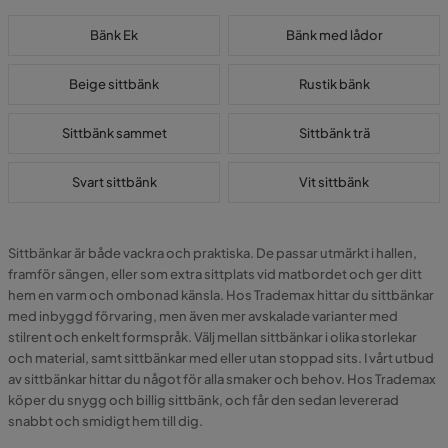
Bänk Ek
Bänk med lådor
Beige sittbänk
Rustik bänk
Sittbänk sammet
Sittbänk trä
Svart sittbänk
Vit sittbänk
Sittbänkar är både vackra och praktiska. De passar utmärkt i hallen,
framför sängen, eller som extra sittplats vid matbordet och ger ditt
hem en varm och ombonad känsla. Hos Trademax hittar du sittbänkar
med inbyggd förvaring, men även mer avskalade varianter med
stilrent och enkelt formspråk. Välj mellan sittbänkar i olika storlekar
och material, samt sittbänkar med eller utan stoppad sits. I vårt utbud
av sittbänkar hittar du något för alla smaker och behov. Hos Trademax
köper du snygg och billig sittbänk, och får den sedan levererad
snabbt och smidigt hem till dig.