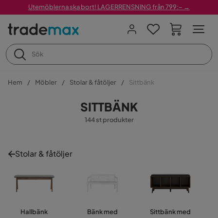
Utemöblerna ska bort! LAGERRENSNING från 799:– →
Hem
Möbler
Stolar & fåtöljer
Sittbänk
SITTBÄNK
144 st produkter
Stolar & fåtöljer
Hallbänk
Bänk med
Sittbänk med