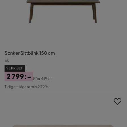
Sonker Sittbänk 150 cm
Ek
SE PRISET!
2 799:-
Förr
4 199:-
Pris
Original
Tidigare lägsta pris 2 799:-
Pris