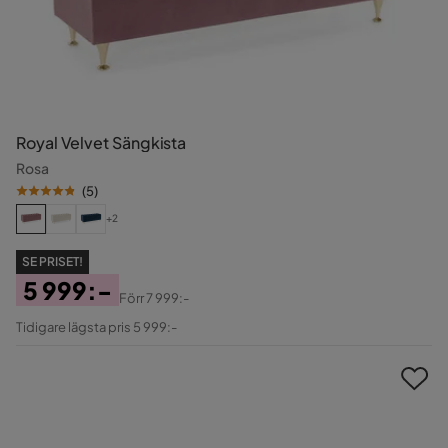
Royal Velvet Sängkista
Rosa
(
5
)
+2
SE PRISET!
5 999:-
Förr
7 999:-
Pris
Original
Tidigare lägsta pris 5 999:-
Pris