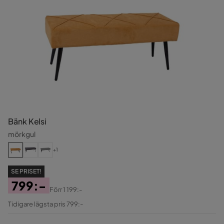
Bänk Kelsi
mörkgul
+1
SE PRISET!
799:-
Förr
1 199:-
Pris
Original
Tidigare lägsta pris 799:-
Pris