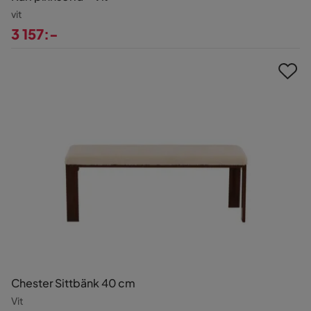
vit
3 157:-
Pris
Chester Sittbänk 40 cm
Vit