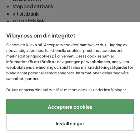
stoppad sittbänk
vit sittbänk
svart sittbänk
Kankse vill du inreda lantligt och romantiskt, eller stilrent och
Vi bryr oss om din integritet
modernt? Oavsett så hittar du sittbänkar i en mängd olika stilar hos
Genom att klicka på "Acceptera cookies" samtycker du till lagring av
Trademax.
nödvändiga cookies, funktionella cookies, prestandacookies och
marknadsföringscookies på din enhet. Dessa cookies samlar
Att tänka på när du ska köpa en sittbänk
information för att förbättra navigeringen på webbplatsen, analysera
webbplatsens användning och bistå i våra marknadsföringsåtgärder för
Med stor variation och mängder av sittbänkar i olika modeller så kan
bland annat personaliserade annonser. Informationen delas med våra
det vara svårt att veta vilken sittbänk som passar dig bäst. Nedan har vi
samarbetspartners.
listat några saker som kan vara bra att ta ställning till vid ditt val av
Du kan anpassa dina val och läsa mer om cookies under Inställningar.
sittbänk.
Användningsområde
- Beroende på vad sittbänken
Acceptera cookies
är avsedd att användas till så lämpar sig en del
sittbänkar bättre än andra. Ska du ha den ståendes
Inställningar
på en plats där den kommer att användas dagligen,
exempelvis i hallen, så bör du välja en slitstark