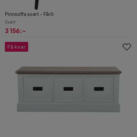
Pinnsoffa svart - Fårö
Svart
3 156:-
Pris
Få kvar