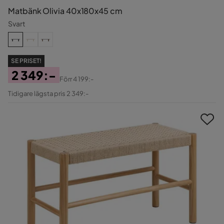
Matbänk Olivia 40x180x45 cm
Svart
SE PRISET!
2 349:-
Förr
4 199:-
Pris
Original
Tidigare lägsta pris 2 349:-
Pris