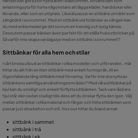
faktiskt kan göra stor nytta även i badrummet. Använd den som
avlastningsyta för ha ha någonstans att lägga kläder, handdukar eller
liknande, eller som en sittplats. Likaväl passar en sittbänk utmärkt som
sängbänk i sovrummet. Med en sittbänk vid fotändan av sängen kan
du med enkla medel ge ditt sovrum en trendig och lyxig känsla.
Dessutom passar bänken även perfekt för att ställa frukostbrickan på.
Så varför inte skapa vardagslyx med en sittbänk i sovrummet!?
Sittbänkar för alla hem och stilar
I vårt breda utbud av sittbänkar i olika modeller och utföranden.. Här
hittar du allt från en liten sittbänk med enkelt formspråk, till en
iögonfallande lång sittbänk med förvaring. Varför inte dra nytta av
sittbänkens samtliga användningsområden? Med våra sittbänkar på
hjul kan du smidigt och enkelt förflytta sittbänken. Tack vare låsbara
hjul står den sedan stadigt tills dess att du önskar flytta den igen. Välj
mellan sittbänkar i olika material och färger och hitta sittbänken som
passar just dina behov och stil. Hos oss hittar du bland annat:
sittbänk i sammet
sittbänk i trä
sittbänk i ek