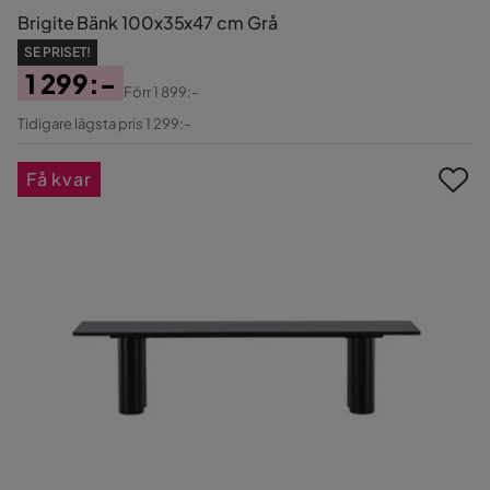
Brigite Bänk 100x35x47 cm Grå
SE PRISET!
1 299:-
Förr
1 899:-
Pris
Original
Tidigare lägsta pris 1 299:-
Pris
Få kvar