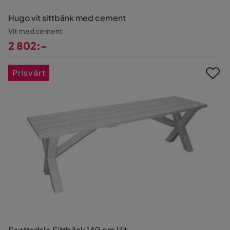
Hugo vit sittbänk med cement
Vit med cement
2 802:-
Pris
Prisvärt
Scottsdale Sittbänk 140 cm Vit