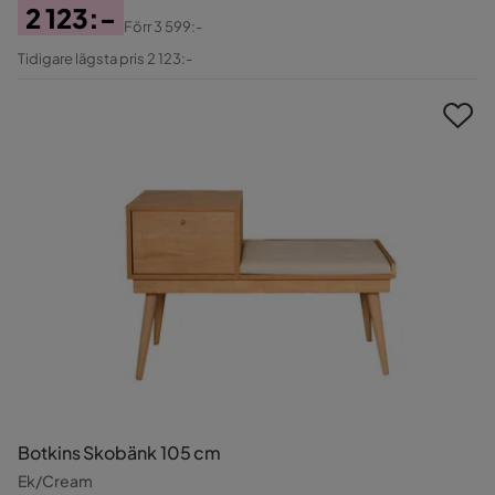
2 123:-
Förr
3 599:-
Pris
Original
Tidigare lägsta pris 2 123:-
Pris
Botkins Skobänk 105 cm
Ek/Cream