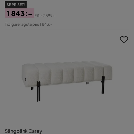
SE PRISET!
1 843:-
Förr
2 599:-
Pris
Original
Tidigare lägsta pris 1 843:-
Pris
Sängbänk Carey