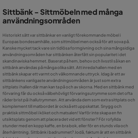
Sittbänk - Sittmöbeln med många
användningsområden
Historiskt sätt var sittbänkar en vanligt förekommande möbel i
Europas bondesamhälle, som sittmöbel men också för att sova på.
Kanske mycket tack vare sin tidlösa formgivning och sina mångsidiga
användningsområden har sittbänken återfått sin popularitet i det
skandinaviska hemmet. Baserat på hem, behov och livsstil så kan en
sittbänk användas på många olika sätt. Att inreda hallen
med en
sittbänk skapar ett varmt och välkomnande uttryck. Idag är ett av
sittbänkens vanligaste användningsområden är just som extra
sittplats i hallen där man kan ta på och av skorna. Med en sittbänk med
förvaring får du också välbehövligt förvaringsutrymme som det ofta
råder brist på i hallutrymmen. Att använda dem som extra sittplats och
komplement till matbordet är också ett uppskattat. Snygg och
praktisk sittmöbel i köket och matsalen! Varför inte skapa en fin
utsiktsplats genom att placera det vid ett fönster? För rofyllda
stunder med en kopp kaffe, en bra bok, eller för en stunds vila och
återhämtning. Sittbänk i badrummet? Jodå, faktum är att en sittbänk