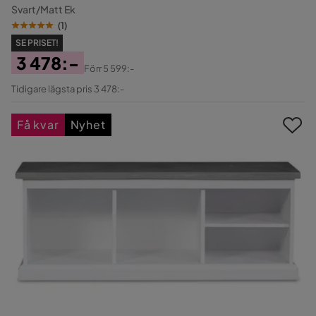
Svart/Matt Ek
(
1
)
SE PRISET!
3 478:-
Förr
5 599:-
Pris
Original
Tidigare lägsta pris 3 478:-
Pris
Få kvar
Nyhet