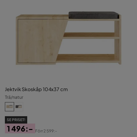
Jektvik Skoskåp 104x37 cm
Trä/natur
SE PRISET!
1 496:-
Förr
2 599:-
Pris
Original