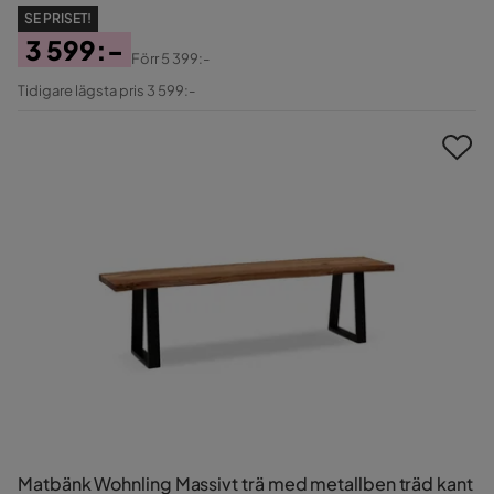
SE PRISET!
3 599:-
Förr
5 399:-
Pris
Original
Tidigare lägsta pris 3 599:-
Pris
Matbänk Wohnling Massivt trä med metallben träd kant