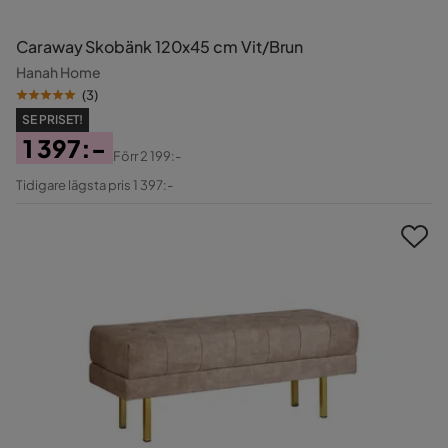
Caraway Skobänk 120x45 cm Vit/Brun
Hanah Home
(
3
)
SE PRISET!
1 397:-
Förr
2 199:-
Pris
Original
Tidigare lägsta pris 1 397:-
Pris