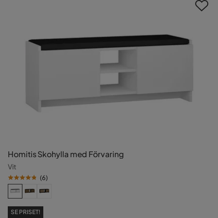
Homitis Skohylla med Förvaring
Vit
(
6
)
SE PRISET!