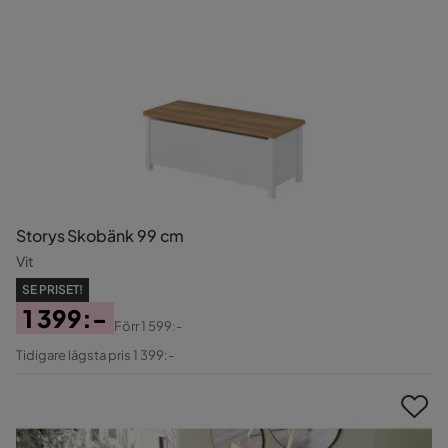
Storys Skobänk 99 cm
Vit
SE PRISET!
1 399:-
Förr
1 599:-
Pris
Original
Tidigare lägsta pris 1 399:-
Pris