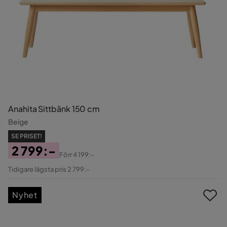
Anahita Sittbänk 150 cm
Beige
SE PRISET!
2 799:-
Förr
4 199:-
Pris
Original
Tidigare lägsta pris 2 799:-
Pris
Nyhet