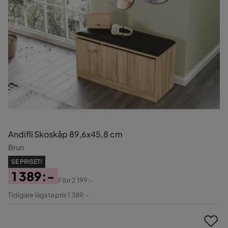
Andifli Skoskåp 89,6x45,8 cm
Brun
SE PRISET!
1 389:-
Förr
2 199:-
Pris
Original
Tidigare lägsta pris 1 389:-
Pris