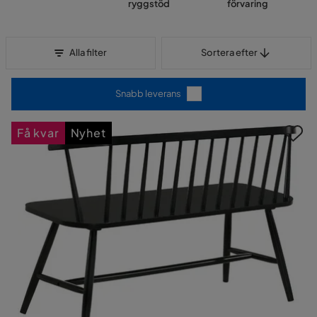
ryggstöd
förvaring
Sortera efter
Alla filter
Sortera efter
Snabb leverans
Få kvar
Nyhet