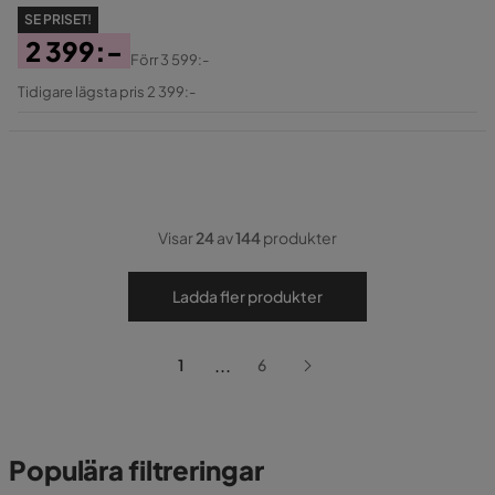
SE PRISET!
2 399:-
Förr
3 599:-
Pris
Original
Tidigare lägsta pris 2 399:-
Pris
Visar
24
av
144
produkter
Ladda fler produkter
...
1
6
Populära filtreringar