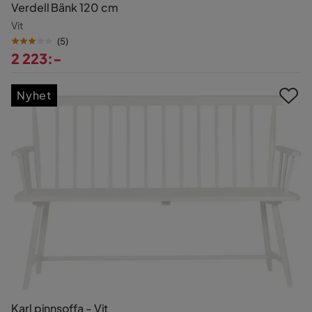
Verdell Bänk 120 cm
Vit
(
5
)
2 223:-
Pris
Nyhet
Karl pinnsoffa - Vit