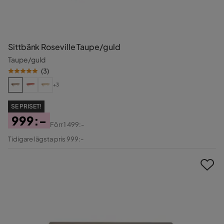
Sittbänk Roseville Taupe/guld
Taupe/guld
(
3
)
+3
SE PRISET!
999:-
Förr
1 499:-
Pris
Original
Tidigare lägsta pris 999:-
Pris