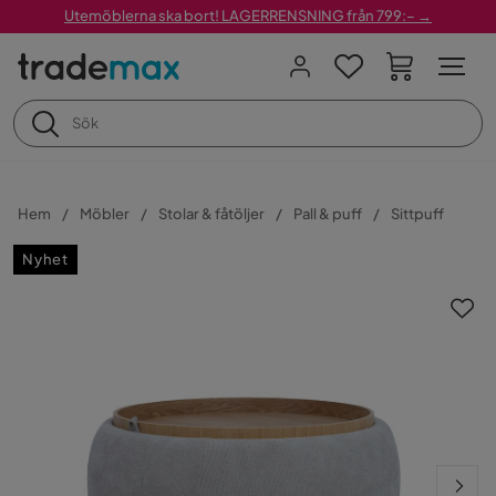
Utemöblerna ska bort! LAGERRENSNING från 799:– →
Hem
Möbler
Stolar & fåtöljer
Pall & puff
Sittpuff
Nyhet