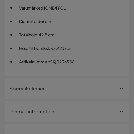
Varumärke
:
HOME4YOU
Diameter
:
56 cm
Totalhöjd
:
42.5 cm
Höjd till bordsskiva
:
42.5 cm
Artikelnummer
:
SQ0236538
Specifikationer
Artikelnummer:
SQ0236538
Produktinformation
Storlek
Ottoman/bord med förvaring. Locket kan användas upp-
Diameter
56 cm
och-ned som bord/bricka. Ottomanen är klädd med