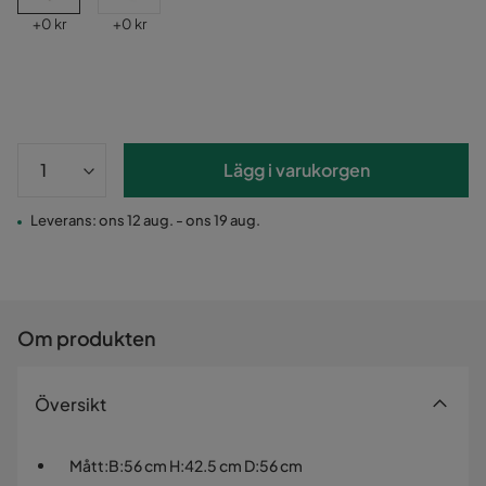
Pris
Pris
+
0 kr
+
0 kr
Lägg i varukorgen
Leverans: ons 12 aug. - ons 19 aug.
Om produkten
Översikt
Mått
:
B:56 cm H:42.5 cm D:56 cm