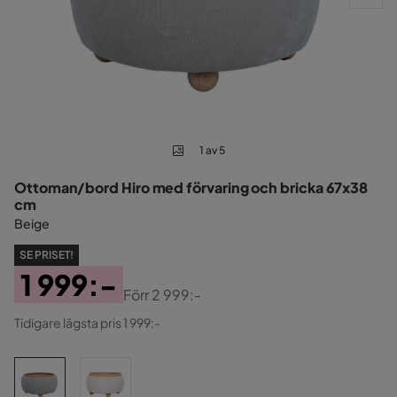
1 av 5
Ottoman/bord Hiro med förvaring och bricka 67x38
cm
Beige
SE PRISET!
1 999:-
Förr
2 999:-
Pris
Original
Tidigare lägsta pris 1 999:-
Pris