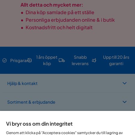
Allt detta och mycket mer:
•
Dina köp samlade på ett ställe
•
Personliga erbjudanden online & i butik
•
Kostnadsfritt och helt digitalt
1 års öppet
Snabb
Upp till 20 års
Prisgaranti
köp
leverans
garanti
Hjälp & kontakt
Sortiment & erbjudande
Om Trademax
Vi bryr oss om din integritet
Genom att klicka på "Acceptera cookies" samtycker du till lagring av