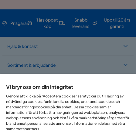
1 års öppet
Snabb
Upp till 20 års
Prisgaranti
köp
leverans
garanti
Hjälp & kontakt
Sortiment & erbjudande
Om Trademax
Vi bryr oss om din integritet
Genom att klicka på "Acceptera cookies" samtycker du till lagring av
nödvändiga cookies, funktionella cookies, prestandacookies och
Vi finns i flera länder
marknadsföringscookies på din enhet. Dessa cookies samlar
information för att förbättra navigeringen på webbplatsen, analysera
webbplatsens användning och bistå i våra marknadsföringsåtgärder för
bland annat personaliserade annonser. Informationen delas med våra
samarbetspartners.