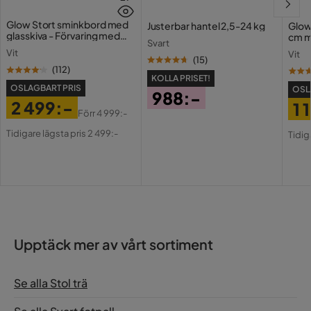
Glow Stort sminkbord med
Justerbar hantel 2,5-24 kg
Glow
glasskiva - Förvaring med
cm m
Svart
lådor och fack 120 cm
Holl
Vit
Vit
USB-
(
15
)
(
112
)
KOLLA PRISET!
OSLAGBART PRIS
OSL
988:-
2 499:-
1 
Pris
Förr
4 999:-
Pris
Original
Pri
Or
Tidigare lägsta pris 2 499:-
Tidig
Pris
Pri
Upptäck mer av vårt sortiment
Se alla Stol trä