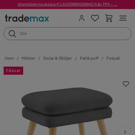
Utemöblerna ska bort! LAGERRENSNING från 799:– →
Hem
Möbler
Stolar & fåtöljer
Pall & puff
Fotpall
Få kvar