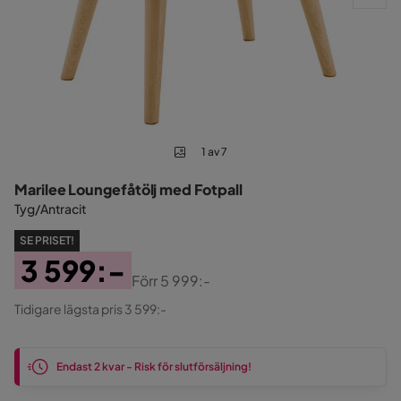
1 av 7
Marilee Loungefåtölj med Fotpall
Tyg/Antracit
SE PRISET!
3 599:-
Förr
5 999:-
Pris
Original
Tidigare lägsta pris 3 599:-
Pris
Endast 2 kvar - Risk för slutförsäljning!