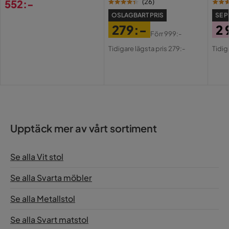
552:-
(
26
)
Pris
OSLAGBART PRIS
SE P
279:-
2 
Förr
999:-
Pris
Original
Pri
Or
Tidigare lägsta pris 279:-
Tidig
Pris
Pri
Upptäck mer av vårt sortiment
Se alla Vit stol
Se alla Svarta möbler
Se alla Metallstol
Se alla Svart matstol