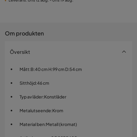
Leverans: ons 12 aug. - ons 19 aug.
Om produkten
Översikt
Mått
:
B:40 cm H:99 cm D:54 cm
Sitthöjd
:
46 cm
Typ av läder
:
Konstläder
Metalutseende
:
Krom
Material ben
:
Metall (kromat)