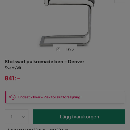
1 av 3
Stol svart pu kromade ben - Denver
Svart/Vit
841:-
Pris
Endast 2 kvar - Risk för slutförsäljning!
Lägg i varukorgen