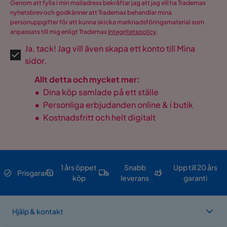
Genom att fylla i min mailadress bekräftar jag att jag vill ha Trademax
nyhetsbrev och godkänner att Trademax behandlar mina
personuppgifter för att kunna skicka marknadsföringsmaterial som
anpassats till mig enligt Trademax
Integritetspolicy
.
Ja, tack! Jag vill även skapa ett konto till Mina
sidor.
Allt detta och mycket mer:
•
Dina köp samlade på ett ställe
•
Personliga erbjudanden online & i butik
•
Kostnadsfritt och helt digitalt
1 års öppet
Snabb
Upp till 20 års
Prisgaranti
köp
leverans
garanti
Hjälp & kontakt