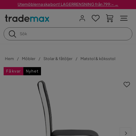
Utemöblerna ska bort! LAGERRENSNING från 799:– →
Hem
Möbler
Stolar & fåtöljer
Matstol & köksstol
Få kvar
Nyhet