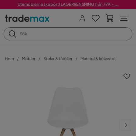
Utemöblerna ska bort! LAGERRENSNING från 799:– →
Hem
Möbler
Stolar & fåtöljer
Matstol & köksstol