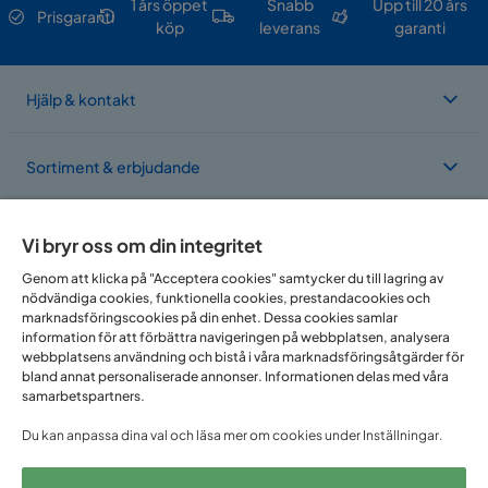
1 års öppet
Snabb
Upp till 20 års
Prisgaranti
köp
leverans
garanti
Hjälp & kontakt
Sortiment & erbjudande
Om Trademax
Vi bryr oss om din integritet
Genom att klicka på "Acceptera cookies" samtycker du till lagring av
nödvändiga cookies, funktionella cookies, prestandacookies och
Vi finns i flera länder
marknadsföringscookies på din enhet. Dessa cookies samlar
information för att förbättra navigeringen på webbplatsen, analysera
webbplatsens användning och bistå i våra marknadsföringsåtgärder för
bland annat personaliserade annonser. Informationen delas med våra
samarbetspartners.
Du kan anpassa dina val och läsa mer om cookies under Inställningar.