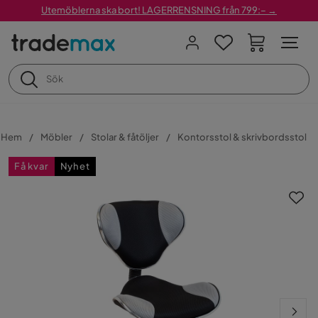
Utemöblerna ska bort! LAGERRENSNING från 799:– →
Hem
Möbler
Stolar & fåtöljer
Kontorsstol & skrivbordsstol
Få kvar
Nyhet