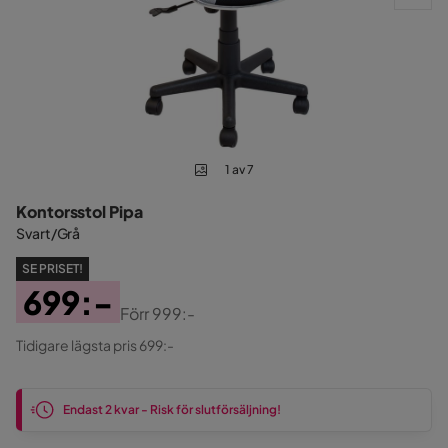
1 av 7
Kontorsstol Pipa
Svart/Grå
SE PRISET!
699:-
Förr
999:-
Pris
Original
Tidigare lägsta pris 699:-
Pris
Endast 2 kvar - Risk för slutförsäljning!