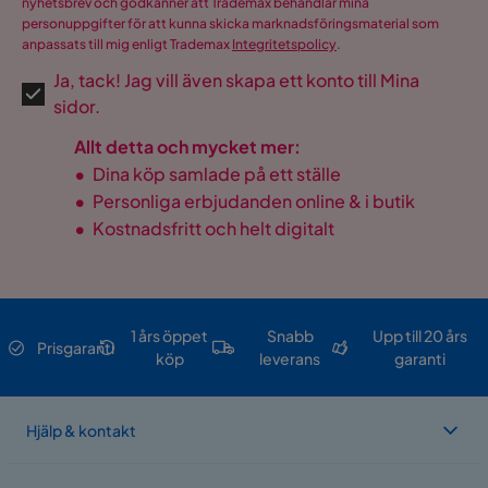
nyhetsbrev och godkänner att Trademax behandlar mina
personuppgifter för att kunna skicka marknadsföringsmaterial som
anpassats till mig enligt Trademax
Integritetspolicy
.
Ja, tack! Jag vill även skapa ett konto till Mina
sidor.
Allt detta och mycket mer:
•
Dina köp samlade på ett ställe
•
Personliga erbjudanden online & i butik
•
Kostnadsfritt och helt digitalt
1 års öppet
Snabb
Upp till 20 års
Prisgaranti
köp
leverans
garanti
Hjälp & kontakt