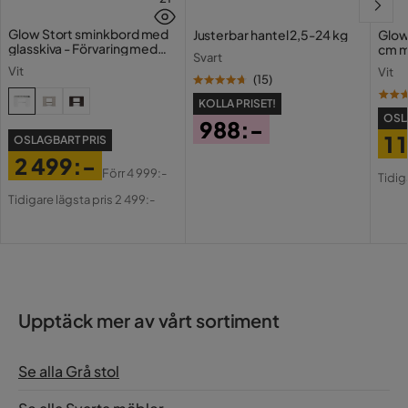
Meshsits och rygg;
Glow Stort sminkbord med
Justerbar hantel 2,5-24 kg
Glow
Design
tiltbart ryggstöd; 5-
glasskiva - Förvaring med
cm m
ekrad bas; hjul
Svart
lådor och fack 120 cm
Holl
Vit
Vit
USB-
(
15
)
Vikt
7.1 kg
KOLLA PRISET!
OSL
988:-
Nettovikt (Kg)
7.1 Kg
1 
OSLAGBART PRIS
Pris
2 499:-
Pri
Or
Förr
4 999:-
Färg
Grå,Svart
Tidig
Pris
Original
Pri
Tidigare lägsta pris 2 499:-
Pris
Serie
Hjul
Ja
Tygfärg
Grå,Svart
Upptäck mer av vårt sortiment
Se alla Grå stol