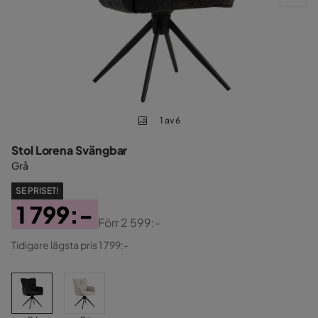
1 av 6
Stol Lorena Svängbar
Grå
SE PRISET!
1 799:-
Förr
2 599:-
Pris
Original
Tidigare lägsta pris 1 799:-
Pris