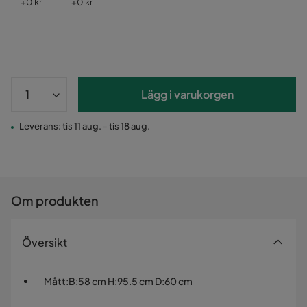
Pris
Pris
+
0 kr
+
0 kr
Lägg i varukorgen
Leverans: tis 11 aug. - tis 18 aug.
Om produkten
Översikt
Mått
:
B:58 cm H:95.5 cm D:60 cm