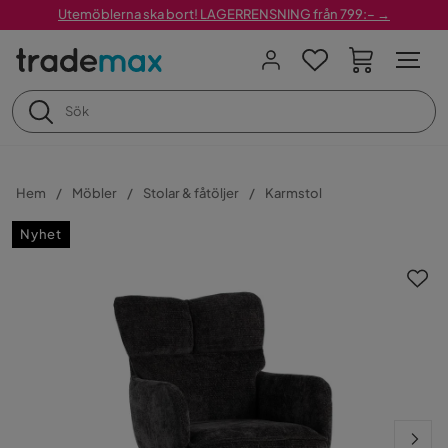
Utemöblerna ska bort! LAGERRENSNING från 799:– →
Hem
Möbler
Stolar & fåtöljer
Karmstol
Nyhet