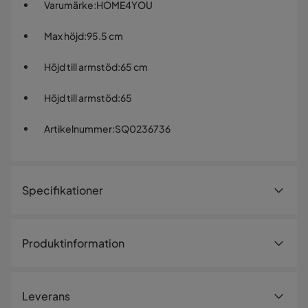
Varumärke
:
HOME4YOU
Max höjd
:
95.5 cm
Höjd till armstöd
:
65 cm
Höjd till armstöd
:
65
Artikelnummer
:
SQ0236736
Specifikationer
Artikelnummer:
SQ0236736
Produktinformation
Storlek
Höjd
95.5 cm
Leverans
Max höjd
95.5 cm