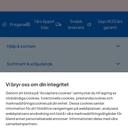
1 års öppet
Snabb
Upp till 20 års
Prisgaranti
köp
leverans
garanti
Hjälp & kontakt
Sortiment & erbjudande
Om Trademax
Vi bryr oss om din integritet
Genom att klicka på "Acceptera cookies" samtycker du till lagring av
nödvändiga cookies, funktionella cookies, prestandacookies och
Vi finns i flera länder
marknadsföringscookies på din enhet. Dessa cookies samlar
information för att förbättra navigeringen på webbplatsen, analysera
webbplatsens användning och bistå i våra marknadsföringsåtgärder för
bland annat personaliserade annonser. Informationen delas med våra
samarbetspartners.