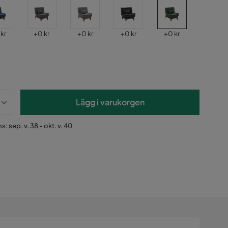
s
Pris
Pris
Pris
Pris
 kr
+
0 kr
+
0 kr
+
0 kr
+
0 kr
Lägg i varukorgen
: sep. v. 38 - okt. v. 40