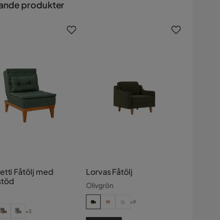
ande produkter
etti Fåtölj med
Lorvas Fåtölj
töd
Olivgrön
+9
+3