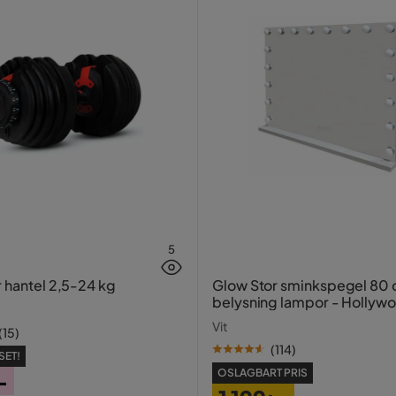
5
r hantel 2,5-24 kg
Glow Stor sminkspegel 80
belysning lampor - Hollyw
spegel med USB-charging
Vit
(
15
)
(
114
)
SET!
OSLAGBART PRIS
-