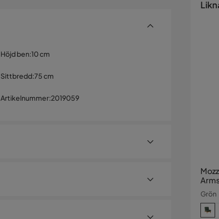
Likn
Höjd ben
:
10 cm
Sittbredd
:
75 cm
Artikelnummer
:
2019059
Mozz
Arms
Grön