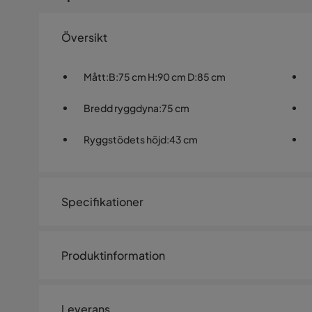
Översikt
Mått
:
B:75 cm H:90 cm D:85 cm
Bredd ryggdyna
:
75 cm
Ryggstödets höjd
:
43 cm
Specifikationer
Artikelnummer:
2019059
Produktinformation
Storlek
Hunterville Fåtölj - Grön
Höjd
90 cm
Leverans