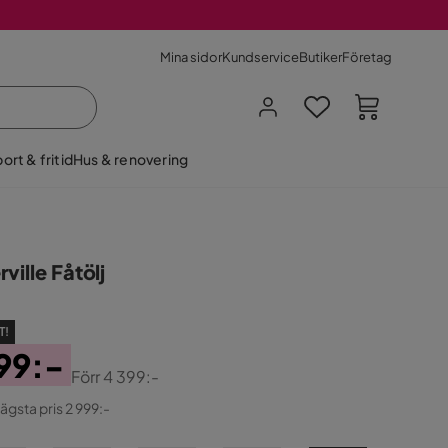
Mina sidor
Kundservice
Butiker
Företag
ort & fritid
Hus & renovering
ville Fåtölj
T!
99:-
Förr
4 399:-
ginal
lägsta pris 2 999:-