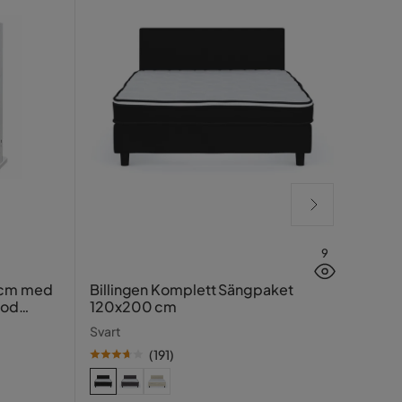
9
Lucy
 cm med
Billingen Komplett Sängpaket
ood
120x200 cm
Greig
Svart
(
191
)
SE PR