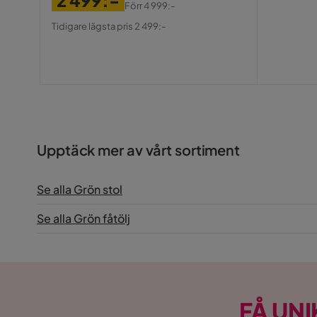
2 499:-
Pris
Förr
4 999:-
Pris
Original
Tidigare lägsta pris 2 499:-
Pris
Upptäck mer av vårt sortiment
Se alla Grön stol
Se alla Grön fåtölj
FÅ UNI