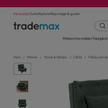
Kampanjer
Outlet
Nyheter
Reportage & guider
Möbler
Utemöbler
Trädgård
Hem
Möbler
Stolar & fåtöljer
Fåtölj
Fåtölj utan 