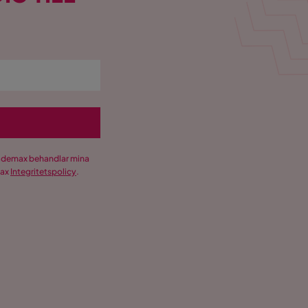
Trademax behandlar mina
max
Integritetspolicy
.