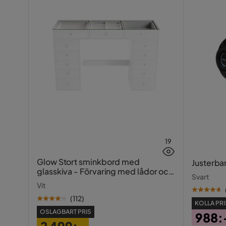
19
Glow Stort sminkbord med
Justerba
glasskiva - Förvaring med lådor och
Svart
fack 120 cm
Vit
(
112
)
KOLLA PRI
OSLAGBART PRIS
988: