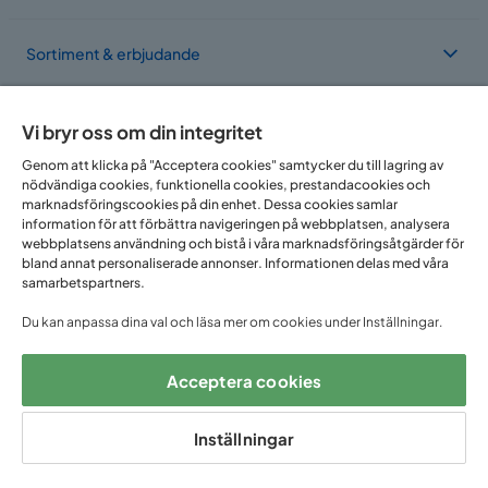
Sortiment & erbjudande
Om Trademax
Vi bryr oss om din integritet
Genom att klicka på "Acceptera cookies" samtycker du till lagring av
nödvändiga cookies, funktionella cookies, prestandacookies och
Vi finns i flera länder
marknadsföringscookies på din enhet. Dessa cookies samlar
information för att förbättra navigeringen på webbplatsen, analysera
webbplatsens användning och bistå i våra marknadsföringsåtgärder för
bland annat personaliserade annonser. Informationen delas med våra
samarbetspartners.
Du kan anpassa dina val och läsa mer om cookies under Inställningar.
Acceptera cookies
Följ oss på:
Inställningar
Copyright © 2025 Home Furnishing Nordic AB