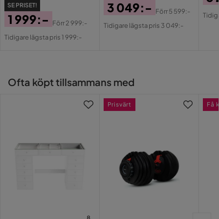
3 049:-
SE PRISET!
Pri
Or
Förr
5 599:-
Tidig
1 999:-
Pris
Original
Pri
Förr
2 999:-
Tidigare lägsta pris 3 049:-
Pris
Original
Pris
Tidigare lägsta pris 1 999:-
Pris
Ofta köpt tillsammans med
Prisvärt
Få 
8