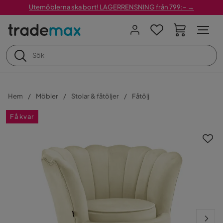
Utemöblerna ska bort! LAGERRENSNING från 799:– →
Hem
Möbler
Stolar & fåtöljer
Fåtölj
Få kvar