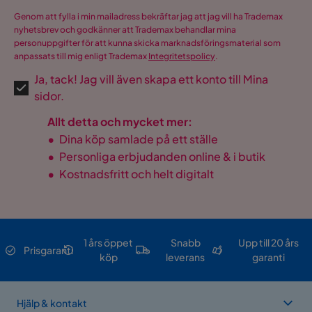
Genom att fylla i min mailadress bekräftar jag att jag vill ha Trademax
nyhetsbrev och godkänner att Trademax behandlar mina
personuppgifter för att kunna skicka marknadsföringsmaterial som
anpassats till mig enligt Trademax
Integritetspolicy
.
Ja, tack! Jag vill även skapa ett konto till Mina
sidor.
Allt detta och mycket mer:
•
Dina köp samlade på ett ställe
•
Personliga erbjudanden online & i butik
•
Kostnadsfritt och helt digitalt
1 års öppet
Snabb
Upp till 20 års
Prisgaranti
köp
leverans
garanti
Hjälp & kontakt