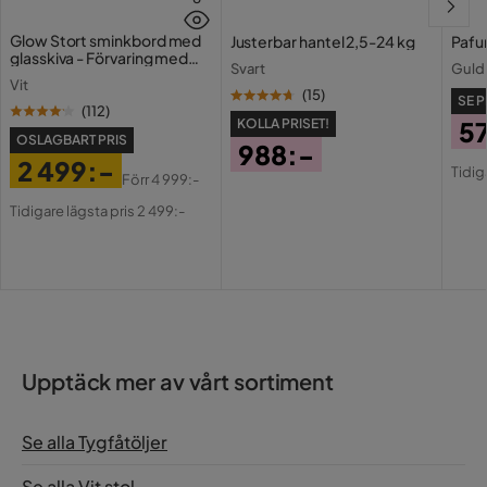
Glow Stort sminkbord med
Justerbar hantel 2,5-24 kg
Pafu
glasskiva - Förvaring med
Svart
Guld
lådor och fack 120 cm
Vit
(
15
)
SE P
(
112
)
KOLLA PRISET!
5
OSLAGBART PRIS
988:-
Pri
Or
2 499:-
Tidig
Pris
Förr
4 999:-
Pri
Pris
Original
Tidigare lägsta pris 2 499:-
Pris
Upptäck mer av vårt sortiment
Se alla Tygfåtöljer
Se alla Vit stol