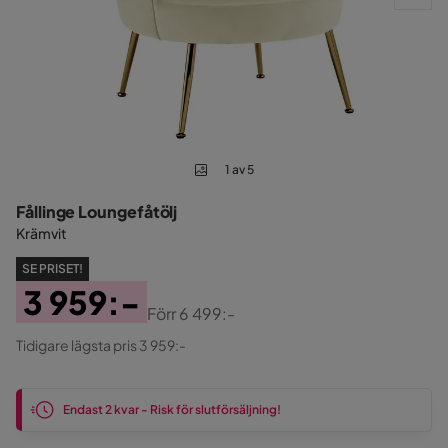
1 av 5
Fållinge Loungefåtölj
Krämvit
SE PRISET!
3 959:-
Förr
6 499:-
Pris
Original
Tidigare lägsta pris 3 959:-
Pris
Endast 2 kvar - Risk för slutförsäljning!