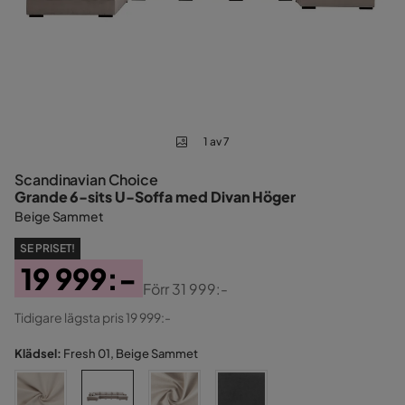
1 av 7
Scandinavian Choice
Grande 6-sits U-Soffa med Divan Höger
Beige Sammet
SE PRISET!
19 999:-
Förr
31 999:-
Pris
Original
Tidigare lägsta pris 19 999:-
Pris
Klädsel:
Fresh 01, Beige Sammet