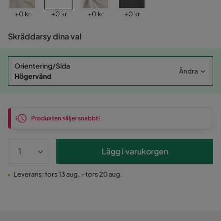
Pris
Pris
Pris
Pris
+
0 kr
+
0 kr
+
0 kr
+
0 kr
Skräddarsy dina val
Orientering/Sida
Ändra
Högervänd
Produkten säljer snabbt!
Lägg i varukorgen
Leverans: tors 13 aug. - tors 20 aug.