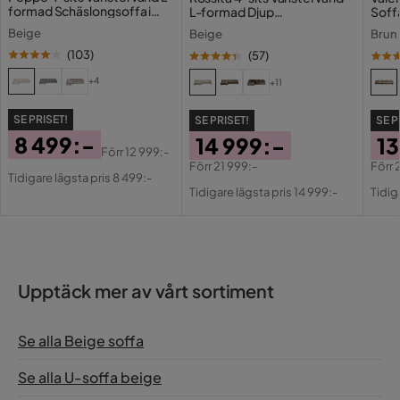
formad Schäslongsoffa i
L-formad Djup
Soffa
Manchester
Övrigt
Schäslongsoffa i Tyg
Beige
Beige
Brun
(
103
)
(
57
)
Färgnamn
Beige
+4
+11
Tvättbar
Nej
SE PRISET!
SE PRISET!
SE P
8 499:-
14 999:-
13
Färg ben
Svart
Förr
12 999:-
Pris
Original
Förr
21 999:-
Förr
Tidigare lägsta pris 8 499:-
Pris
Original
Pri
Or
Vikt
195 kg
Pris
Tidigare lägsta pris 14 999:-
Tidig
Pris
Pri
Färg
Beige
Klädsel
Fresh 01, Beige Sammet
Upptäck mer av vårt sortiment
Fotpall ingår
Nej
Form
U-formad
Se alla Beige soffa
Serie
GRANDE
Se alla U-soffa beige