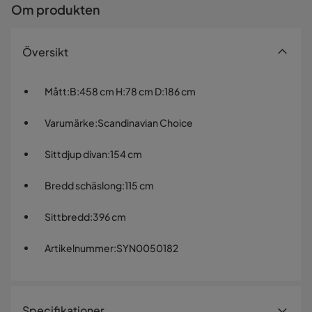
Om produkten
Översikt
Mått
:
B:458 cm H:78 cm D:186 cm
Varumärke
:
Scandinavian Choice
Sittdjup divan
:
154 cm
Bredd schäslong
:
115 cm
Sittbredd
:
396 cm
Artikelnummer
:
SYN0050182
Specifikationer