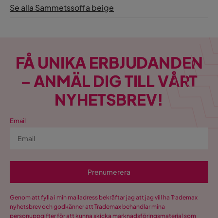
Orientering/Sida
Högervänd
Se alla Sammetssoffa beige
FÅ UNIKA ERBJUDANDEN
– ANMÄL DIG TILL VÅRT
NYHETSBREV!
Email
Prenumerera
Genom att fylla i min mailadress bekräftar jag att jag vill ha Trademax
nyhetsbrev och godkänner att Trademax behandlar mina
personuppgifter för att kunna skicka marknadsföringsmaterial som