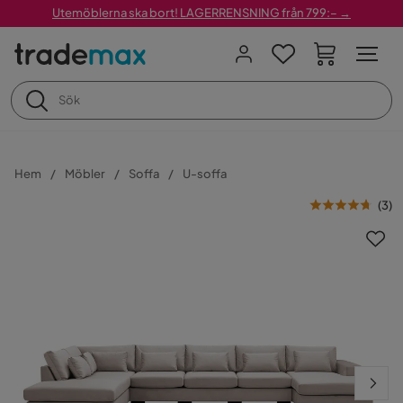
Utemöblerna ska bort! LAGERRENSNING från 799:– →
Hem
Möbler
Soffa
U-soffa
(
3
)