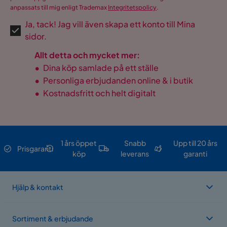
anpassats till mig enligt Trademax
Integritetspolicy
.
Ja, tack! Jag vill även skapa ett konto till Mina
sidor.
Allt detta och mycket mer:
•
Dina köp samlade på ett ställe
•
Personliga erbjudanden online & i butik
•
Kostnadsfritt och helt digitalt
1 års öppet
Snabb
Upp till 20 års
Prisgaranti
köp
leverans
garanti
Hjälp & kontakt
Sortiment & erbjudande