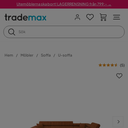
Utemöblerna ska bort! LAGERRENSNING från 799:– →
Hem
Möbler
Soffa
U-soffa
(
5
)