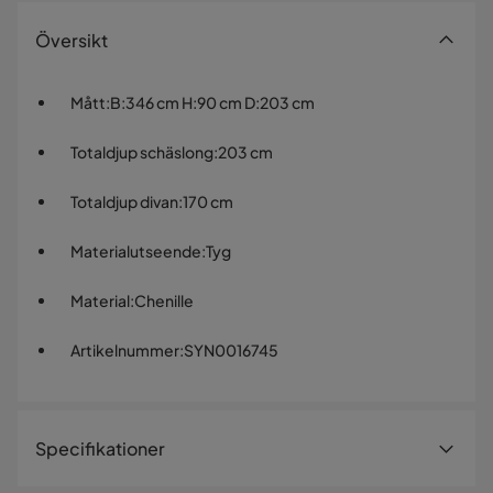
Översikt
Mått
:
B:346 cm H:90 cm D:203 cm
Totaldjup schäslong
:
203 cm
Totaldjup divan
:
170 cm
Materialutseende
:
Tyg
Material
:
Chenille
Artikelnummer
:
SYN0016745
Specifikationer