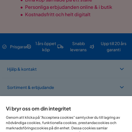
•
Personliga erbjudanden online & i butik
•
Kostnadsfritt och helt digitalt
1 års öppet
Snabb
Upp till 20 års
Prisgaranti
köp
leverans
garanti
Hjälp & kontakt
Sortiment & erbjudande
Om Trademax
Vi bryr oss om din integritet
Genom att klicka på "Acceptera cookies" samtycker du till lagring av
nödvändiga cookies, funktionella cookies, prestandacookies och
Vi finns i flera länder
marknadsföringscookies på din enhet. Dessa cookies samlar