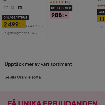
Vit
USB-
(
15
)
KOLLA PRISET!
OSL
988:-
1 
OSLAGBART PRIS
Pris
2 499:-
Pri
Or
Förr
4 999:-
Tidig
Pris
Original
Pri
Tidigare lägsta pris 2 499:-
Pris
Upptäck mer av vårt sortiment
Se alla Orange soffa
FÅ UNIKA ERBJUDANDEN