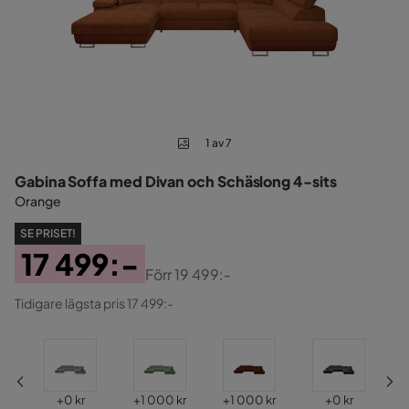
1 av 7
Gabina Soffa med Divan och Schäslong 4-sits
Orange
SE PRISET!
17 499:-
Förr
19 499:-
Pris
Original
Tidigare lägsta pris 17 499:-
Pris
Pris
Pris
Pris
Pris
P
+
0 kr
+
1 000 kr
+
1 000 kr
+
0 kr
+