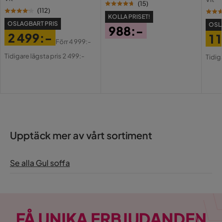
USB-
(
15
)
(
112
)
KOLLA PRISET!
OSLAGBART PRIS
OSL
988:-
2 499:-
1 
Pris
Förr
4 999:-
Pris
Original
Pri
Or
Tidigare lägsta pris 2 499:-
Tidig
Pris
Pri
Upptäck mer av vårt sortiment
Se alla Gul soffa
FÅ UNIKA ERBJUDANDEN