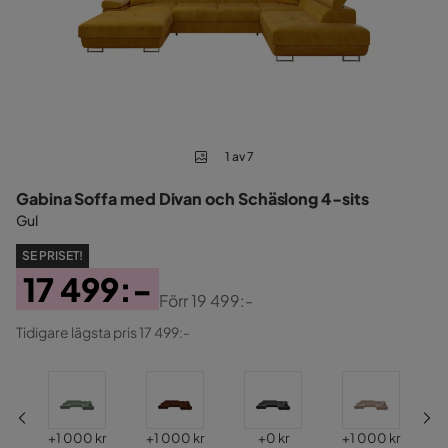
1 av 7
Gabina Soffa med Divan och Schäslong 4-sits
Gul
SE PRISET!
17 499:-
Förr
19 499:-
Pris
Original
Tidigare lägsta pris 17 499:-
Pris
Pris
Pris
Pris
Pris
P
+
1 000 kr
+
1 000 kr
+
0 kr
+
1 000 kr
+