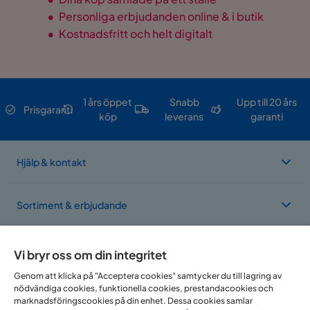
•
Personliga erbjudanden online & i butik
•
Kostnadsfritt och helt digitalt
1 års öppet
Snabb
Upp till 20 års
Prisgaranti
köp
leverans
garanti
Hjälp & kontakt
Sortiment & erbjudande
Om Trademax
Vi bryr oss om din integritet
Genom att klicka på "Acceptera cookies" samtycker du till lagring av
nödvändiga cookies, funktionella cookies, prestandacookies och
Vi finns i flera länder
marknadsföringscookies på din enhet. Dessa cookies samlar