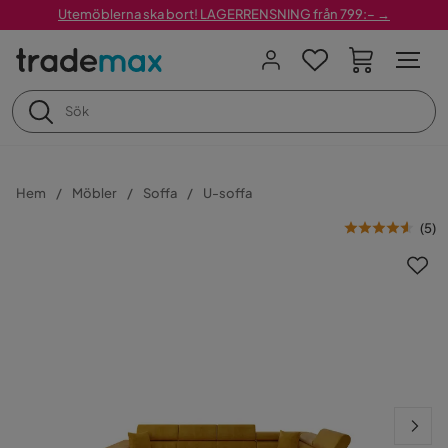
Utemöblerna ska bort! LAGERRENSNING från 799:– →
Hem
Möbler
Soffa
U-soffa
(
5
)