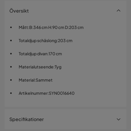
Översikt
Mått
:
B:346 cm H:90 cm D:203 cm
Totaldjup schäslong
:
203 cm
Totaldjup divan
:
170 cm
Materialutseende
:
Tyg
Material
:
Sammet
Artikelnummer
:
SYN0016640
Specifikationer