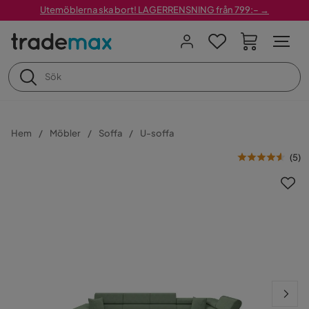
Utemöblerna ska bort! LAGERRENSNING från 799:– →
Hem
Möbler
Soffa
U-soffa
(
5
)