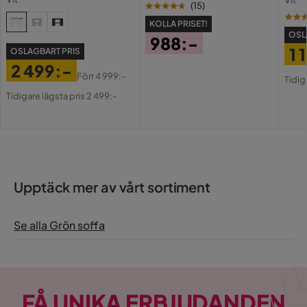
Vit
USB-
(
15
)
KOLLA PRISET!
OSL
988:-
1 
OSLAGBART PRIS
Pris
2 499:-
Pri
Or
Förr
4 999:-
Tidig
Pris
Original
Pri
Tidigare lägsta pris 2 499:-
Pris
Upptäck mer av vårt sortiment
Se alla Grön soffa
FÅ UNIKA ERBJUDANDEN