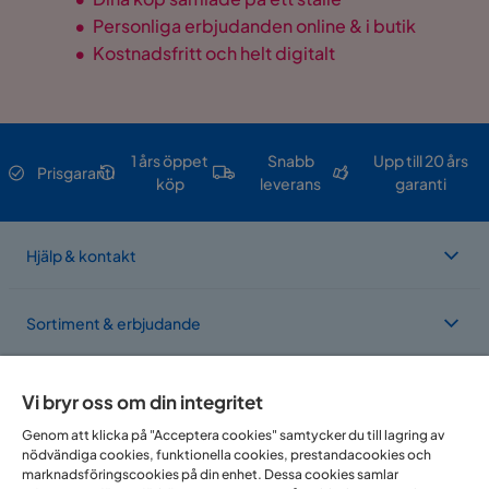
•
Personliga erbjudanden online & i butik
•
Kostnadsfritt och helt digitalt
1 års öppet
Snabb
Upp till 20 års
Prisgaranti
köp
leverans
garanti
Hjälp & kontakt
Sortiment & erbjudande
Om Trademax
Vi bryr oss om din integritet
Genom att klicka på "Acceptera cookies" samtycker du till lagring av
nödvändiga cookies, funktionella cookies, prestandacookies och
Vi finns i flera länder
marknadsföringscookies på din enhet. Dessa cookies samlar