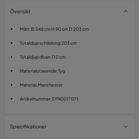
Översikt
Mått
:
B:346 cm H:90 cm D:203 cm
Totaldjup schäslong
:
203 cm
Totaldjup divan
:
170 cm
Materialutseende
:
Tyg
Material
:
Manchester
Artikelnummer
:
SYN0017071
Specifikationer