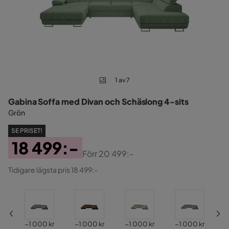
1 av 7
Gabina Soffa med Divan och Schäslong 4-sits
Grön
SE PRISET!
18 499:-
Förr
20 499:-
Pris
Original
Tidigare lägsta pris 18 499:-
Pris
Pris
Pris
Pris
Pris
−1 000 kr
−1 000 kr
−1 000 kr
−1 000 kr