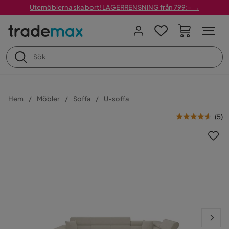
Utemöblerna ska bort! LAGERRENSNING från 799:– →
Hem
Möbler
Soffa
U-soffa
(
5
)