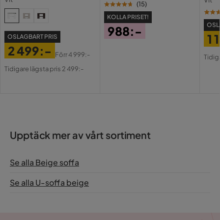
Vit
USB-
(
15
)
KOLLA PRISET!
OSL
988:-
1 
OSLAGBART PRIS
Pris
2 499:-
Pri
Or
Förr
4 999:-
Tidig
Pris
Original
Pri
Tidigare lägsta pris 2 499:-
Pris
Upptäck mer av vårt sortiment
Se alla Beige soffa
Se alla U-soffa beige