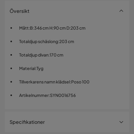
Översikt
Mått
:
B:346 cm H:90 cm D:203 cm
Totaldjup schäslong
:
203 cm
Totaldjup divan
:
170 cm
Material
:
Tyg
Tillverkarens namn klädsel
:
Poso 100
Artikelnummer
:
SYN0016756
Specifikationer