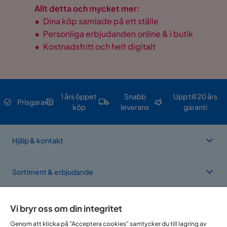
Allt detta och mycket mer:
•
Dina köp samlade på ett ställe
•
Personliga erbjudanden online & i butik
•
Kostnadsfritt och helt digitalt
1 års öppet
Snabb
Upp till 20 års
Prisgaranti
köp
leverans
garanti
Hjälp & kontakt
Sortiment & erbjudande
Om Trademax
Vi bryr oss om din integritet
Genom att klicka på "Acceptera cookies" samtycker du till lagring av