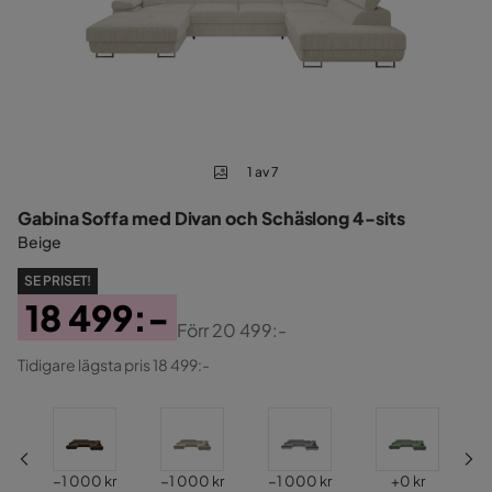
1 av 7
Gabina Soffa med Divan och Schäslong 4-sits
Beige
SE PRISET!
18 499:-
Förr
20 499:-
Pris
Original
Tidigare lägsta pris 18 499:-
Pris
Pris
Pris
Pris
Pris
kr
−1 000 kr
−1 000 kr
−1 000 kr
+
0 kr