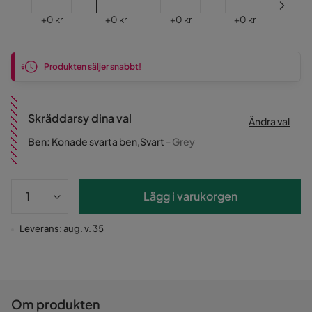
Pris
Pris
Pris
Pris
Pri
+
0 kr
+
0 kr
+
0 kr
+
0 kr
+
0
Produkten säljer snabbt!
Skräddarsy dina val
Ändra val
Ben
:
Konade svarta ben,Svart
- Grey
Lägg i varukorgen
Leverans: aug. v. 35
Om produkten