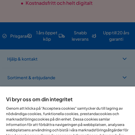
•
Kostnadsfritt och helt digitalt
Antal
Antal sittplatser
6
1 års öppet
Snabb
Upp till 20 års
Material
Prisgaranti
köp
leverans
garanti
Material stomme
Trä
Hjälp & kontakt
Martindale
45000
Material
Tyg
Sortiment & erbjudande
Materialutseende
Tyg
Om Trademax
Tillverkarens namn
Vi bryr oss om din integritet
Inari 91
klädsel
Genom att klicka på "Acceptera cookies" samtycker du till lagring av
nödvändiga cookies, funktionella cookies, prestandacookies och
Vi finns i flera länder
Sammansättning
100% polypropylen
marknadsföringscookies på din enhet. Dessa cookies samlar
information för att förbättra navigeringen på webbplatsen, analysera
Ben
Trä,Svart ben
webbplatsens användning och bistå i våra marknadsföringsåtgärder för