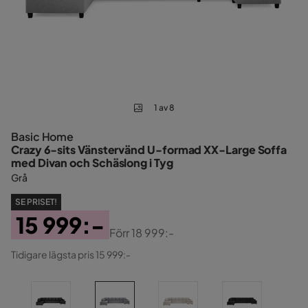
1 av 8
Basic Home
Crazy 6-sits Vänstervänd U-formad XX-Large Soffa
med Divan och Schäslong i Tyg
Grå
SE PRISET!
15 999:-
Förr
18 999:-
Pris
Original
Tidigare lägsta pris 15 999:-
Pris