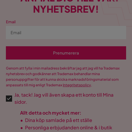
NYHETSBREV!
Sockel/Ben Höjd
5 cm
Djup soffdel
90
Email
Sittdjup
50 cm
Sittdjup schäslong
158 cm
Prenumerera
Totaldjup schäslong
199 cm
Genom att fylla i min mailadress bekräftar jag att jag vill ha Trademax
Bredd divan
78 cm
nyhetsbrev och godkänner att Trademax behandlar mina
personuppgifter för att kunna skicka marknadsföringsmaterial som
Bredd
405 cm
anpassats till mig enligt Trademax
Integritetspolicy
.
Ja, tack! Jag vill även skapa ett konto till Mina
Totaldjup divan
143 cm
sidor.
Djup
88 cm
Allt detta och mycket mer:
•
Dina köp samlade på ett ställe
Sitthöjd
45 cm
•
Personliga erbjudanden online & i butik