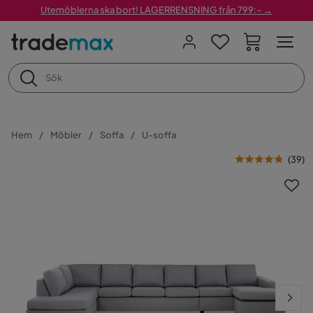
Utemöblerna ska bort! LAGERRENSNING från 799:– →
Hem
Möbler
Soffa
U-soffa
(
39
)